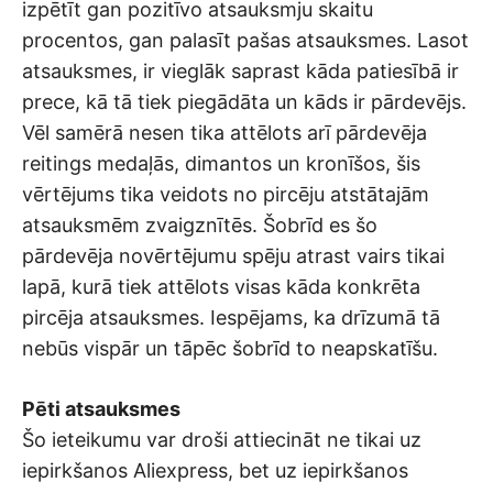
izpētīt gan pozitīvo atsauksmju skaitu
procentos, gan palasīt pašas atsauksmes. Lasot
atsauksmes, ir vieglāk saprast kāda patiesībā ir
prece, kā tā tiek piegādāta un kāds ir pārdevējs.
Vēl samērā nesen tika attēlots arī pārdevēja
reitings medaļās, dimantos un kronīšos, šis
vērtējums tika veidots no pircēju atstātajām
atsauksmēm zvaigznītēs. Šobrīd es šo
pārdevēja novērtējumu spēju atrast vairs tikai
lapā, kurā tiek attēlots visas kāda konkrēta
pircēja atsauksmes. Iespējams, ka drīzumā tā
nebūs vispār un tāpēc šobrīd to neapskatīšu.
Pēti atsauksmes
Šo ieteikumu var droši attiecināt ne tikai uz
iepirkšanos Aliexpress, bet uz iepirkšanos