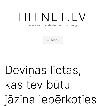
Skip
to
HITNET.LV
content
Interesanti, izklaidējoši un noderīgi
Menu
Deviņas lietas,
kas tev būtu
jāzina iepērkoties