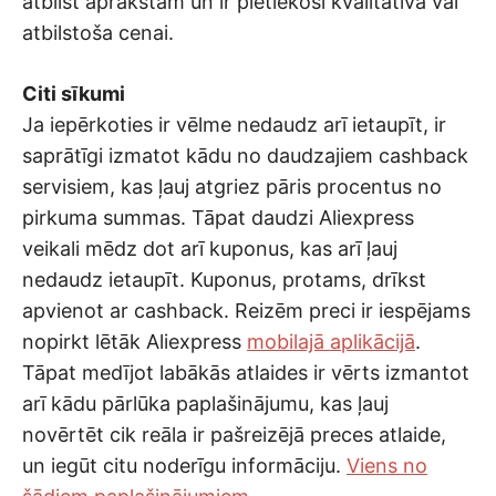
atbilst aprakstam un ir pietiekoši kvalitatīva vai
atbilstoša cenai.
Citi sīkumi
Ja iepērkoties ir vēlme nedaudz arī ietaupīt, ir
saprātīgi izmatot kādu no daudzajiem cashback
servisiem, kas ļauj atgriez pāris procentus no
pirkuma summas. Tāpat daudzi Aliexpress
veikali mēdz dot arī kuponus, kas arī ļauj
nedaudz ietaupīt. Kuponus, protams, drīkst
apvienot ar cashback. Reizēm preci ir iespējams
nopirkt lētāk Aliexpress
mobilajā aplikācijā
.
Tāpat medījot labākās atlaides ir vērts izmantot
arī kādu pārlūka paplašinājumu, kas ļauj
novērtēt cik reāla ir pašreizējā preces atlaide,
un iegūt citu noderīgu informāciju.
Viens no