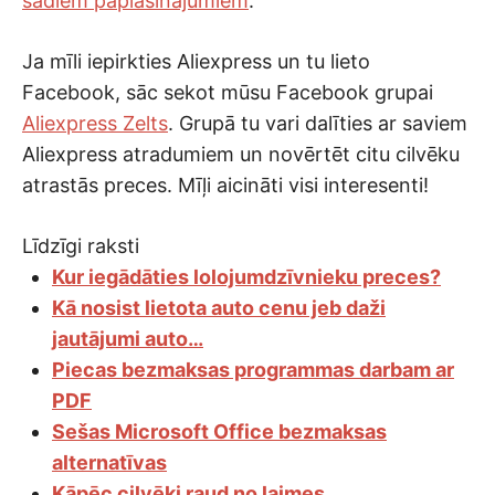
šādiem paplašinājumiem
.
Ja mīli iepirkties Aliexpress un tu lieto
Facebook, sāc sekot mūsu Facebook grupai
Aliexpress Zelts
. Grupā tu vari dalīties ar saviem
Aliexpress atradumiem un novērtēt citu cilvēku
atrastās preces. Mīļi aicināti visi interesenti!
Līdzīgi raksti
Kur iegādāties lolojumdzīvnieku preces?
Kā nosist lietota auto cenu jeb daži
jautājumi auto…
Piecas bezmaksas programmas darbam ar
PDF
Sešas Microsoft Office bezmaksas
alternatīvas
Kāpēc cilvēki raud no laimes