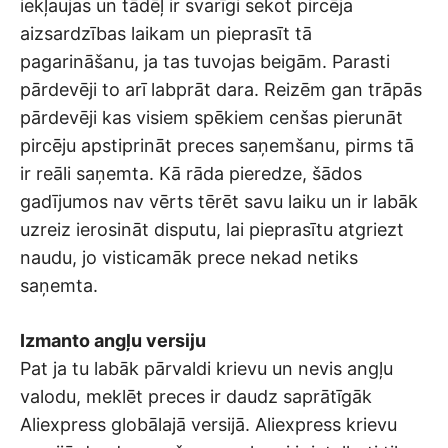
iekļaujas un tādēļ ir svarīgi sekot pircēja
aizsardzības laikam un pieprasīt tā
pagarināšanu, ja tas tuvojas beigām. Parasti
pārdevēji to arī labprāt dara. Reizēm gan trāpās
pārdevēji kas visiem spēkiem cenšas pierunāt
pircēju apstiprināt preces saņemšanu, pirms tā
ir reāli saņemta. Kā rāda pieredze, šādos
gadījumos nav vērts tērēt savu laiku un ir labāk
uzreiz ierosināt disputu, lai pieprasītu atgriezt
naudu, jo visticamāk prece nekad netiks
saņemta.
Izmanto angļu versiju
Pat ja tu labāk pārvaldi krievu un nevis angļu
valodu, meklēt preces ir daudz saprātīgāk
Aliexpress globālajā versijā. Aliexpress krievu