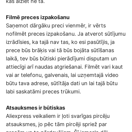
kas aiziet ne tā.
Filmē preces izpakošanu
Saņemot dārgāku preci vienmēr, ir vērts
nofilmēt preces izpakošanu. Ja atverot sūtījumu
izrādīsies, ka tajā nav tas, ko esi pasūtījis, ja
prece būs brāķis vai tā būs bojāta sūtīšanas
laikā, tev būs būtiski pierādījumi disputam un
attiecīgi arī naudas atgriešanai. Filmēt vari kaut
vai ar telefonu, galvenais, lai uzņemtajā video
būtu tava adrese, sūtītāja dati un lai tajā būtu
labi saskatāmi preces trūkumi.
Atsauksmes ir būtiskas
Aliexpress veikaliem ir ļoti svarīgas pircēju
atsauksmes, jo pēc tām pircēji spriež par