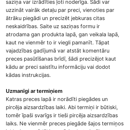
saziņa var izrādīties ļoti noderīga. Šādi var
uzzināt vairāk detaļu par preci, vienoties par
ātrāku piegādi un precizēt jebkuras citas
neskaidrības. Saite uz saziņas formu ir
atrodama gan produkta lapā, gan veikala lapā,
kaut ne vienmēr to ir viegli pamanīt. Tāpat
vajadzības gadījumā var atstāt komentāru
preces pasūtīšanas brīdī, šādi precizējot kaut
kādu ar preci saistītu informāciju vai dodot
kādas instrukcijas.
Uzmanīgi ar termiņiem
Katras preces lapā ir norādīti piegādes un
pircēja aizsardzības laiki. Abi termiņi ir būtiski,
tomēr īpaši svarīgs ir tieši pircēja aizsardzības
laiks. Ne vienmēr preces piegāde šajos termiņos