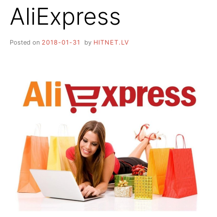
AliExpress
Posted on
2018-01-31
by
HITNET.LV