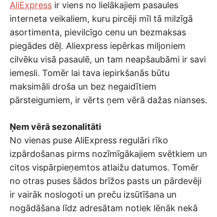
AliExpress
ir viens no lielākajiem pasaules
interneta veikaliem, kuru pircēji mīl tā milzīgā
asortimenta, pievilcīgo cenu un bezmaksas
piegādes dēļ. Aliexpress iepērkas miljoniem
cilvēku visā pasaulē, un tam neapšaubāmi ir savi
iemesli. Tomēr lai tava iepirkšanās būtu
maksimāli droša un bez negaidītiem
pārsteigumiem, ir vērts ņem vērā dažas nianses.
Ņem vērā sezonalitāti
No vienas puse AliExpress regulāri rīko
izpārdošanas pirms nozīmīgākajiem svētkiem un
citos vispārpieņemtos atlaižu datumos. Tomēr
no otras puses šādos brīžos pasts un pārdevēji
ir vairāk noslogoti un preču izsūtīšana un
nogādāšana līdz adresātam notiek lēnāk nekā