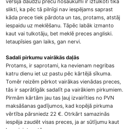
versijā daudzu preču nosaukumi ir iztulkoti tika
slikti, ka pēc tā pilnīgi nav iespējams saprast
kāda prece tiek pārdota un tas, protams, atstāj
iespaidu uz meklēšanu. Tāpēc labāk izmanto
kaut vai tulkotāju, bet meklē preces angliski.
Ietaupīsies gan laiks, gan nervi.
Sadali pirkumu vairākās daļās
Protams, ir saprotami, ka nevienam negribas
katru dienu iet uz pastu pēc kārtējā sīkuma.
Tomēr reizēm pērkot vairākas vienādas preces,
tās ir saprātīgāk sadalīt pa vairākiem pirkumiem.
Pirmām kārtām jau tas ļauj izvairīties no PVN
maksāšanas gadījumos, kad kopējā pirkuma
vērtība pārsniedz 22 €. Otrkārt samazinās
iespēja zaudēt visas preces, ja ar sūtījumu kaut