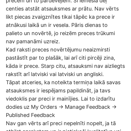
precēm un to pārdevējiem. Šī iemesla dēļ
centies atstāt atsauksmes ar prātu. Nav vērts
likt piecas zvaigznītes tikai tāpēc ka prece ir
atnākusi laikā un ir vesela. Pāris dienas to
palieto un novērtē, jo reizēm preces trūkumi
nav pamanāmi uzreiz.
Kad raksti preces novērtējumu neaizmirsti
pastāstīt par to plašāk, lai arī citi pircēji zina,
kāda ir prece. Starp citu, atsauksmi nav aizliegts
rakstīt arī latviski vai latviski un angliski.
Tāpat atceries, ka noteikta termiņa laikā savas
atsauksmes ir iespējams papildināt, ja tavs
viedoklis par preci ir mainījies. Lai to izdarītu
dodies uz My Orders → Manage Feedback →
Published Feedback
Nav gan vērts arī preci nepelnīti nopelt, ja tā