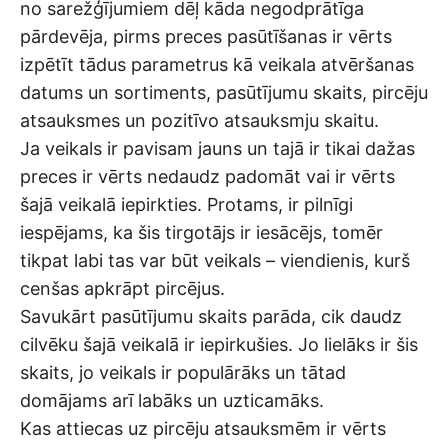
no sarežģījumiem dēļ kāda negodprātīga
pārdevēja, pirms preces pasūtīšanas ir vērts
izpētīt tādus parametrus kā veikala atvēršanas
datums un sortiments, pasūtījumu skaits, pircēju
atsauksmes un pozitīvo atsauksmju skaitu.
Ja veikals ir pavisam jauns un tajā ir tikai dažas
preces ir vērts nedaudz padomāt vai ir vērts
šajā veikalā iepirkties. Protams, ir pilnīgi
iespējams, ka šis tirgotājs ir iesācējs, tomēr
tikpat labi tas var būt veikals – viendienis, kurš
cenšas apkrāpt pircējus.
Savukārt pasūtījumu skaits parāda, cik daudz
cilvēku šajā veikalā ir iepirkušies. Jo lielāks ir šis
skaits, jo veikals ir populārāks un tātad
domājams arī labāks un uzticamāks.
Kas attiecas uz pircēju atsauksmēm ir vērts