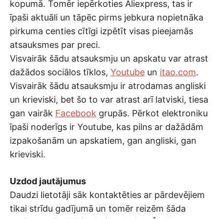
kopumā. Tomēr iepērkoties Aliexpress, tas ir
īpaši aktuāli un tāpēc pirms jebkura nopietnāka
pirkuma centies cītīgi izpētīt visas pieejamās
atsauksmes par preci.
Visvairāk šādu atsauksmju un apskatu var atrast
dažādos sociālos tīklos,
Youtube
un
itao.com
.
Visvairāk šādu atsauksmju ir atrodamas angliski
un krieviski, bet šo to var atrast arī latviski, tiesa
gan vairāk
Facebook
grupās. Pērkot elektroniku
īpaši noderīgs ir Youtube, kas pilns ar dažādām
izpakošanām un apskatiem, gan angliski, gan
krieviski.
Uzdod jautājumus
Daudzi lietotāji sāk kontaktēties ar pārdevējiem
tikai strīdu gadījumā un tomēr reizēm šāda