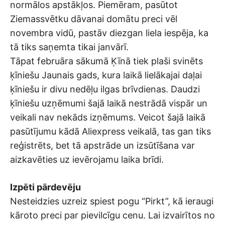
normālos apstākļos. Piemēram, pasūtot
Ziemassvētku dāvanai domātu preci vēl
novembra vidū, pastāv diezgan liela iespēja, ka
tā tiks saņemta tikai janvārī.
Tāpat februāra sākumā Ķīnā tiek plaši svinēts
ķīniešu Jaunais gads, kura laikā lielākajai daļai
ķīniešu ir divu nedēļu ilgas brīvdienas. Daudzi
ķīniešu uzņēmumi šajā laikā nestrādā vispār un
veikali nav nekāds izņēmums. Veicot šajā laikā
pasūtījumu kādā Aliexpress veikalā, tas gan tiks
reģistrēts, bet tā apstrāde un izsūtīšana var
aizkavēties uz ievērojamu laika brīdi.
Izpēti pārdevēju
Nesteidzies uzreiz spiest pogu “Pirkt”, kā ieraugi
kāroto preci par pievilcīgu cenu. Lai izvairītos no