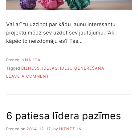
Vai arī tu uzzinot par kādu jaunu interesantu
projektu mēdz sev uzdot sev jautājumu: “Ak,
kāpēc to neizdomāju es? Tas…
Posted in
NAUDA
Tagged
BIZNESS
,
IDEJAS
,
IDEJU ĢENERĒŠANA
ON
LEAVE A COMMENT
KĀ
ATRAST
BIZNESA
IDEJU
6 patiesa līdera pazīmes
Posted on
2014-12-17
by
HITNET.LV