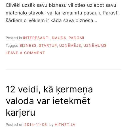
Cilvēki uzsāk savu biznesu vēloties uzlabot savu
materiālo stāvokli vai lai izmainītu pasauli. Parasti
šādiem cilvēkiem ir kāda sava biznesa…
Posted in
INTERESANTI
,
NAUDA
,
PADOMI
Tagged
BIZNESS
,
STARTUP
,
UZŅĒMĒJS
,
UZŅĒMUMS
ON
LEAVE A COMMENT
KAS
JŪS
SAGAIDA
UZSĀKOT
SAVU
12 veidi, kā ķermeņa
BIZNESU
valoda var ietekmēt
karjeru
Posted on
2014-11-08
by
HITNET.LV