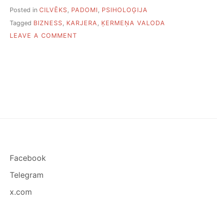
Posted in
CILVĒKS
,
PADOMI
,
PSIHOLOĢIJA
Tagged
BIZNESS
,
KARJERA
,
ĶERMEŅA VALODA
ON
LEAVE A COMMENT
12
VEIDI,
KĀ
ĶERMEŅA
VALODA
VAR
IETEKMĒT
KARJERU
Facebook
Telegram
x.com