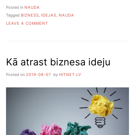
Posted in
NAUDA
Tagged
BIZNESS
,
IDEJAS
,
NAUDA
ON
LEAVE A COMMENT
PIECI
REĀLI
BIZNESI,
KURUS
VAR
Kā atrast biznesa ideju
UZSĀKT
BEZ
IEGULDĪJUMIEM
Posted on
2019-08-07
by
HITNET.LV