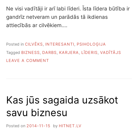
Ne visi vadītāji ir arī labi līderi. Īsta līdera būtība ir
gandrīz netveram un parādās tā ikdienas
attiecībās ar cilvēkiem….
Posted in
CILVĒKS
,
INTERESANTI
,
PSIHOLOĢIJA
Tagged
BIZNESS
,
DARBS
,
KARJERA
,
LĪDERIS
,
VADĪTĀJS
ON
LEAVE A COMMENT
6
PATIESA
LĪDERA
PAZĪMES
Kas jūs sagaida uzsākot
savu biznesu
Posted on
2014-11-15
by
HITNET.LV