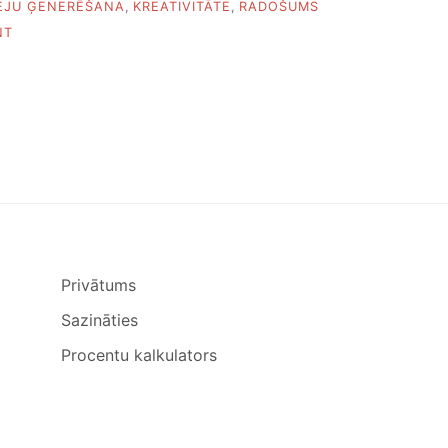
EJU ĢENERĒŠANA
,
KREATIVITĀTE
,
RADOŠUMS
ON
NT
21
VEIDS,
KĀ
ĢENERĒT
IDEJAS
Privātums
Sazināties
Procentu kalkulators