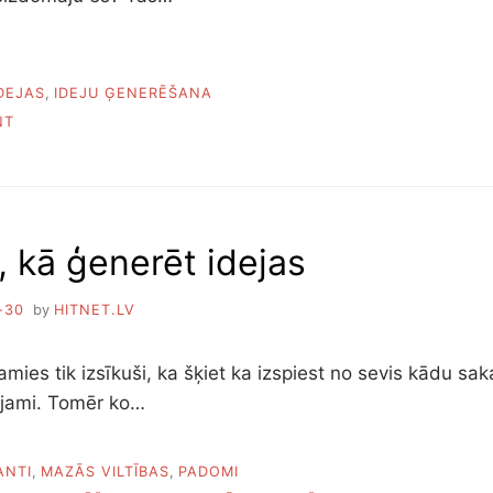
DEJAS
,
IDEJU ĢENERĒŠANA
ON
NT
KĀ
ATRAST
BIZNESA
IDEJU
, kā ģenerēt idejas
-30
by
HITNET.LV
ies tik izsīkuši, ka šķiet ka izspiest no sevis kādu saka
ējami. Tomēr ko…
ANTI
,
MAZĀS VILTĪBAS
,
PADOMI