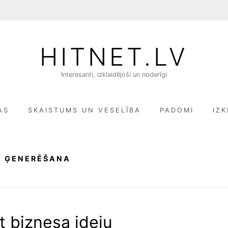
HITNET.LV
Interesanti, izklaidējoši un noderīgi
AS
SKAISTUMS UN VESELĪBA
PADOMI
IZK
U ĢENERĒŠANA
t biznesa ideju