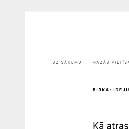
Skip
to
content
UZ SĀKUMU
MAZĀS VILTĪB
BIRKA:
IDEJ
Kā atras