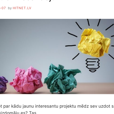
-07
by
HITNET.LV
not par kādu jaunu interesantu projektu mēdz sev uzdot 
neizdomāju es? Tas…