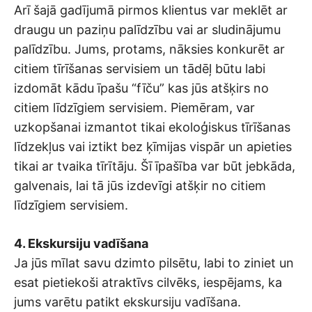
Arī šajā gadījumā pirmos klientus var meklēt ar
draugu un paziņu palīdzību vai ar sludinājumu
palīdzību. Jums, protams, nāksies konkurēt ar
citiem tīrīšanas servisiem un tādēļ būtu labi
izdomāt kādu īpašu “fīču” kas jūs atšķirs no
citiem līdzīgiem servisiem. Piemēram, var
uzkopšanai izmantot tikai ekoloģiskus tīrīšanas
līdzekļus vai iztikt bez ķīmijas vispār un apieties
tikai ar tvaika tīrītāju. Šī īpašība var būt jebkāda,
galvenais, lai tā jūs izdevīgi atšķir no citiem
līdzīgiem servisiem.
4. Ekskursiju vadīšana
Ja jūs mīlat savu dzimto pilsētu, labi to ziniet un
esat pietiekoši atraktīvs cilvēks, iespējams, ka
jums varētu patikt ekskursiju vadīšana.