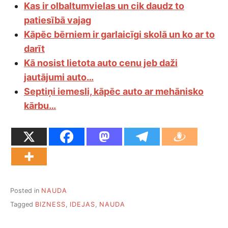
Kas ir olbaltumvielas un cik daudz to
patiesībā vajag
Kāpēc bērniem ir garlaicīgi skolā un ko ar to
darīt
Kā nosist lietota auto cenu jeb daži
jautājumi auto…
Septiņi iemesli, kāpēc auto ar mehānisko
kārbu…
Posted in
NAUDA
Tagged
BIZNESS
,
IDEJAS
,
NAUDA