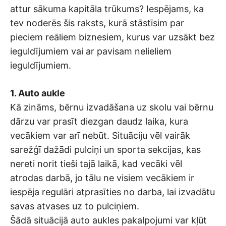
attur sākuma kapitāla trūkums? Iespējams, ka
tev noderēs šis raksts, kurā stāstīsim par
pieciem reāliem biznesiem, kurus var uzsākt bez
ieguldījumiem vai ar pavisam nelieliem
ieguldījumiem.
1. Auto aukle
Kā zināms, bērnu izvadāšana uz skolu vai bērnu
dārzu var prasīt diezgan daudz laika, kura
vecākiem var arī nebūt. Situāciju vēl vairāk
sarežģī dažādi pulciņi un sporta sekcijas, kas
nereti norit tieši tajā laikā, kad vecāki vēl
atrodas darbā, jo tālu ne visiem vecākiem ir
iespēja regulāri atprasīties no darba, lai izvadātu
savas atvases uz to pulciņiem.
Šādā situācijā auto aukles pakalpojumi var kļūt