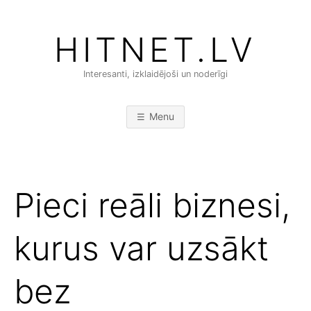
Skip
to
HITNET.LV
content
Interesanti, izklaidējoši un noderīgi
Menu
Pieci reāli biznesi,
kurus var uzsākt
bez