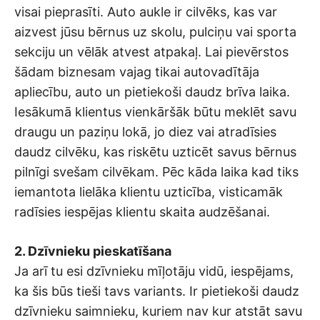
visai pieprasīti. Auto aukle ir cilvēks, kas var
aizvest jūsu bērnus uz skolu, pulciņu vai sporta
sekciju un vēlāk atvest atpakaļ. Lai pievērstos
šādam biznesam vajag tikai autovadītāja
apliecību, auto un pietiekoši daudz brīva laika.
Iesākumā klientus vienkāršāk būtu meklēt savu
draugu un paziņu lokā, jo diez vai atradīsies
daudz cilvēku, kas riskētu uzticēt savus bērnus
pilnīgi svešam cilvēkam. Pēc kāda laika kad tiks
iemantota lielāka klientu uzticība, visticamāk
radīsies iespējas klientu skaita audzēšanai.
2. Dzīvnieku pieskatīšana
Ja arī tu esi dzīvnieku mīļotāju vidū, iespējams,
ka šis būs tieši tavs variants. Ir pietiekoši daudz
dzīvnieku saimnieku, kuriem nav kur atstāt savu