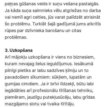
peļņas gūšanas veids ir suņu vešana pastaigās.
Ja kāda suņa saimnieks vēlu atgriežas no darba
vai nemīl agri celties, jūs varat palīdzēt atrisināt
šo problēmu. Turklāt šajā gadījumā jums atkritīs
rūpes par dzīvnieka barošanu un citas
problēmas.
3. Uzkopšana
Arī mājokļu uzkopšana ir viens no biznesiem,
kuram nevajag lielus ieguldījumus. Iesākumā
pilnīgi pietiks ar labu sadzīves ķīmiju un to
pavadošiem sīkumiem: sūkļiem, lupatām un
gumijas cimdiem. Ja ir brīvi līdzekļi, būtu labi
iegādāties arī profesionālu tīrīšanas tehniku,
piemēram, jaudīgu putekļusūcēju, labu grīdas
mazgājamo slotu vai tvaika tīrītāju.