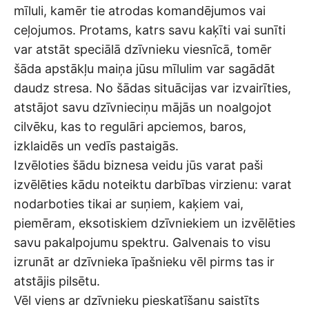
mīluli, kamēr tie atrodas komandējumos vai
ceļojumos. Protams, katrs savu kaķīti vai sunīti
var atstāt speciālā dzīvnieku viesnīcā, tomēr
šāda apstākļu maiņa jūsu mīlulim var sagādāt
daudz stresa. No šādas situācijas var izvairīties,
atstājot savu dzīvnieciņu mājās un noalgojot
cilvēku, kas to regulāri apciemos, baros,
izklaidēs un vedīs pastaigās.
Izvēloties šādu biznesa veidu jūs varat paši
izvēlēties kādu noteiktu darbības virzienu: varat
nodarboties tikai ar suņiem, kaķiem vai,
piemēram, eksotiskiem dzīvniekiem un izvēlēties
savu pakalpojumu spektru. Galvenais to visu
izrunāt ar dzīvnieka īpašnieku vēl pirms tas ir
atstājis pilsētu.
Vēl viens ar dzīvnieku pieskatīšanu saistīts