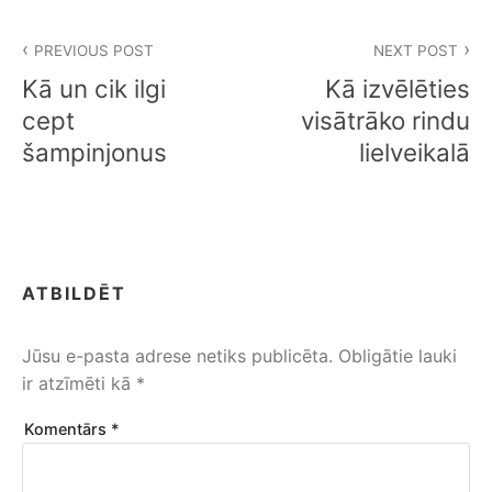
Ziņu
PREVIOUS POST
NEXT POST
izvēlne
Kā un cik ilgi
Kā izvēlēties
cept
visātrāko rindu
šampinjonus
lielveikalā
ATBILDĒT
Jūsu e-pasta adrese netiks publicēta.
Obligātie lauki
ir atzīmēti kā
*
Komentārs
*