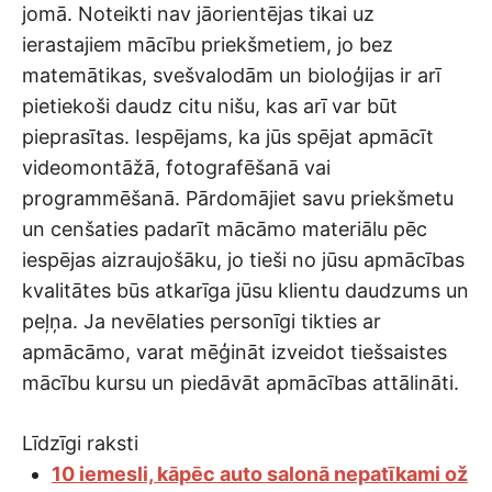
jomā. Noteikti nav jāorientējas tikai uz
ierastajiem mācību priekšmetiem, jo bez
matemātikas, svešvalodām un bioloģijas ir arī
pietiekoši daudz citu nišu, kas arī var būt
pieprasītas. Iespējams, ka jūs spējat apmācīt
videomontāžā, fotografēšanā vai
programmēšanā. Pārdomājiet savu priekšmetu
un cenšaties padarīt mācāmo materiālu pēc
iespējas aizraujošāku, jo tieši no jūsu apmācības
kvalitātes būs atkarīga jūsu klientu daudzums un
peļņa. Ja nevēlaties personīgi tikties ar
apmācāmo, varat mēģināt izveidot tiešsaistes
mācību kursu un piedāvāt apmācības attālināti.
Līdzīgi raksti
10 iemesli, kāpēc auto salonā nepatīkami ož