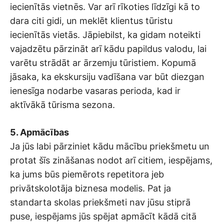
iecienītās vietnēs. Var arī rīkoties līdzīgi kā to
dara citi gidi, un meklēt klientus tūristu
iecienītās vietās. Jāpiebilst, ka gidam noteikti
vajadzētu pārzināt arī kādu papildus valodu, lai
varētu strādāt ar ārzemju tūristiem. Kopumā
jāsaka, ka ekskursiju vadīšana var būt diezgan
ienesīga nodarbe vasaras perioda, kad ir
aktīvākā tūrisma sezona.
5. Apmācības
Ja jūs labi pārziniet kādu mācību priekšmetu un
protat šīs zināšanas nodot arī citiem, iespējams,
ka jums būs piemērots repetitora jeb
privātskolotāja biznesa modelis. Pat ja
standarta skolas priekšmeti nav jūsu stiprā
puse, iespējams jūs spējat apmācīt kādā citā