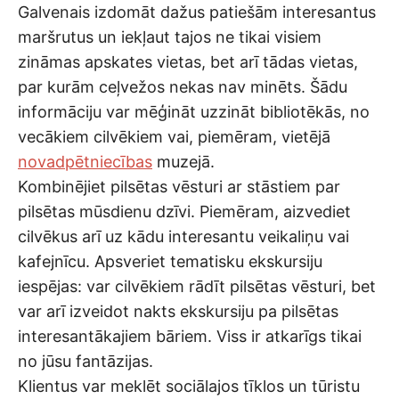
Galvenais izdomāt dažus patiešām interesantus
maršrutus un iekļaut tajos ne tikai visiem
zināmas apskates vietas, bet arī tādas vietas,
par kurām ceļvežos nekas nav minēts. Šādu
informāciju var mēģināt uzzināt bibliotēkās, no
vecākiem cilvēkiem vai, piemēram, vietējā
novadpētniecības
muzejā.
Kombinējiet pilsētas vēsturi ar stāstiem par
pilsētas mūsdienu dzīvi. Piemēram, aizvediet
cilvēkus arī uz kādu interesantu veikaliņu vai
kafejnīcu. Apsveriet tematisku ekskursiju
iespējas: var cilvēkiem rādīt pilsētas vēsturi, bet
var arī izveidot nakts ekskursiju pa pilsētas
interesantākajiem bāriem. Viss ir atkarīgs tikai
no jūsu fantāzijas.
Klientus var meklēt sociālajos tīklos un tūristu