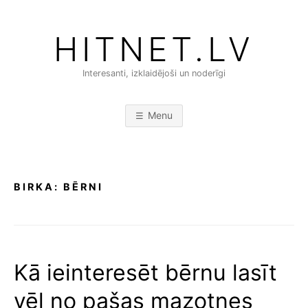
Skip
to
HITNET.LV
content
Interesanti, izklaidējoši un noderīgi
Menu
BIRKA:
BĒRNI
Kā ieinteresēt bērnu lasīt
vēl no pašas mazotnes