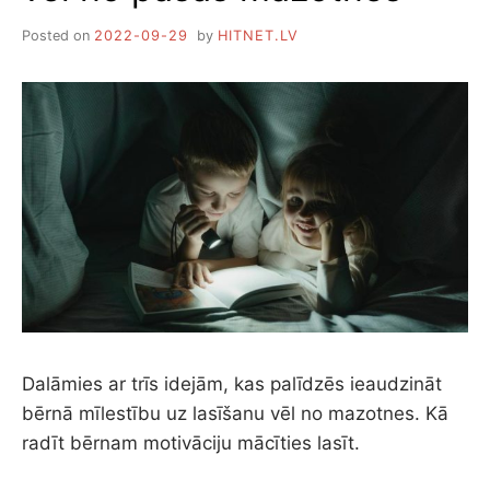
Posted on
2022-09-29
by
HITNET.LV
Dalāmies ar trīs idejām, kas palīdzēs ieaudzināt
bērnā mīlestību uz lasīšanu vēl no mazotnes. Kā
radīt bērnam motivāciju mācīties lasīt.