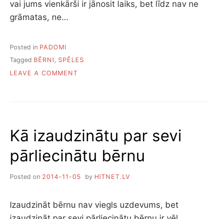
vai jums vienkārši ir jānosit laiks, bet līdz nav ne
grāmatas, ne…
Posted in
PADOMI
Tagged
BĒRNI
,
SPĒLES
ON
LEAVE A COMMENT
KA
IZKLAIDĒT
BĒRNU
BEZ
TELEFONA
Kā izaudzinātu par sevi
pārliecinātu bērnu
Posted on
2014-11-05
by
HITNET.LV
Izaudzināt bērnu nav viegls uzdevums, bet
izaudzināt par sevi pārliecinātu bērnu ir vēl