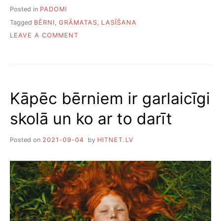
Posted in
PADOMI
Tagged
BĒRNI
,
GRĀMATAS
,
LASĪŠANA
ON
LEAVE A COMMENT
KĀ
IEINTERESĒT
BĒRNU
LASĪT
VĒL
Kāpēc bērniem ir garlaicīgi
NO
PAŠAS
skolā un ko ar to darīt
MAZOTNES
Posted on
2021-09-04
by
HITNET.LV