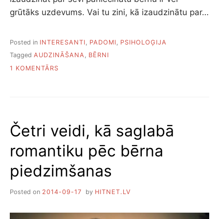
grūtāks uzdevums. Vai tu zini, kā izaudzinātu par…
Posted in
INTERESANTI
,
PADOMI
,
PSIHOLOĢIJA
Tagged
AUDZINĀŠANA
,
BĒRNI
PIEVIENOTS
1 KOMENTĀRS
KĀ
IZAUDZINĀTU
PAR
SEVI
PĀRLIECINĀTU
Četri veidi, kā saglabā
BĒRNU
romantiku pēc bērna
piedzimšanas
Posted on
2014-09-17
by
HITNET.LV