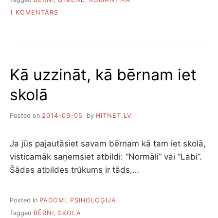
PIEVIENOTS
1 KOMENTĀRS
ČETRI
VEIDI,
KĀ
SAGLABĀ
ROMANTIKU
Kā uzzināt, kā bērnam iet
PĒC
BĒRNA
skolā
PIEDZIMŠANAS
Posted on
2014-09-05
by
HITNET.LV
Ja jūs pajautāsiet savam bērnam kā tam iet skolā,
visticamāk saņemsiet atbildi: “Normāli” vai “Labi”.
Šādas atbildes trūkums ir tāds,…
Posted in
PADOMI
,
PSIHOLOĢIJA
Tagged
BĒRNI
,
SKOLA