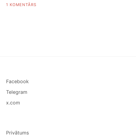
PIEVIENOTS
1 KOMENTĀRS
KĀ
UZZINĀT,
KĀ
BĒRNAM
IET
SKOLĀ
Facebook
Telegram
x.com
Privātums