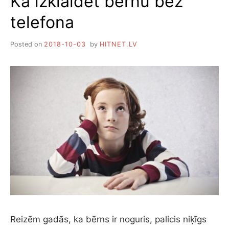
Ka izklaidēt bērnu bez
KO
telefona
AR
TO
DARĪT
Posted on
2018-10-03
by
HITNET.LV
Reizēm gadās, ka bērns ir noguris, palicis niķīgs