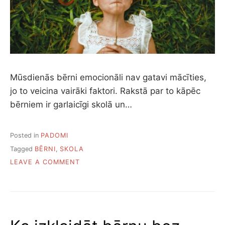
Mūsdienās bērni emocionāli nav gatavi mācīties,
jo to veicina vairāki faktori. Rakstā par to kāpēc
bērniem ir garlaicīgi skolā un…
Posted in
PADOMI
Tagged
BĒRNI
,
SKOLA
ON
LEAVE A COMMENT
KĀPĒC
BĒRNIEM
IR
GARLAICĪGI
SKOLĀ
UN