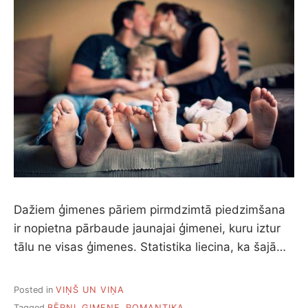
Dažiem ģimenes pāriem pirmdzimtā piedzimšana
ir nopietna pārbaude jaunajai ģimenei, kuru iztur
tālu ne visas ģimenes. Statistika liecina, ka šajā…
Posted in
VIŅŠ UN VIŅA
Tagged
BĒRNI
,
ĢIMENE
,
ROMANTIKA