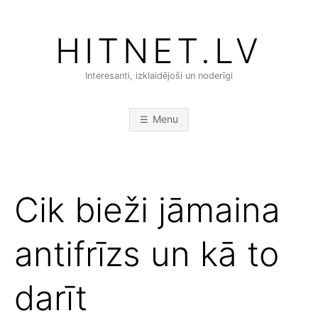
Skip
to
HITNET.LV
content
Interesanti, izklaidējoši un noderīgi
Menu
Cik bieži jāmaina
antifrīzs un kā to
darīt