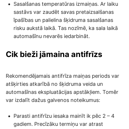
Sasalšanas temperatūras izmaiņas. Ar laiku
sastāvs var zaudēt savas pretaizsalšanas
īpašības un palielina šķidruma sasalšanas
risku aukstā laikā. Tas nozīmē, ka sala laikā
automašīnu nevarēs iedarbināt.
Cik bieži jāmaina antifrīzs
Rekomendējamais antifrīza maiņas periods var
atšķirties atkarībā no šķidruma veida un
automašīnas ekspluatācijas apstākļiem. Tomēr
var izdalīt dažus galvenos noteikumus:
Parasti antifrīzu iesaka mainīt ik pēc 2 – 4
gadiem. Precīzāku termiņu var atrast