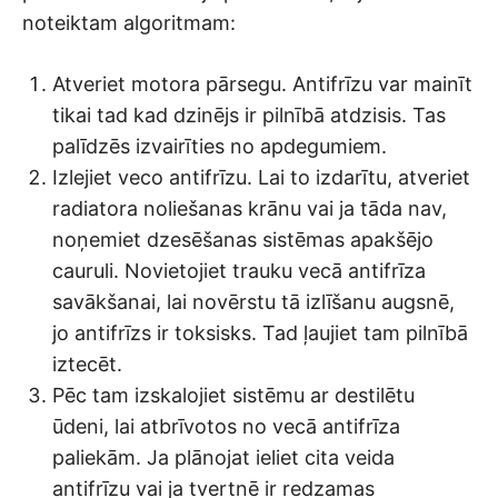
noteiktam algoritmam:
Atveriet motora pārsegu. Antifrīzu var mainīt
tikai tad kad dzinējs ir pilnībā atdzisis. Tas
palīdzēs izvairīties no apdegumiem.
Izlejiet veco antifrīzu. Lai to izdarītu, atveriet
radiatora noliešanas krānu vai ja tāda nav,
noņemiet dzesēšanas sistēmas apakšējo
cauruli. Novietojiet trauku vecā antifrīza
savākšanai, lai novērstu tā izlīšanu augsnē,
jo antifrīzs ir toksisks. Tad ļaujiet tam pilnībā
iztecēt.
Pēc tam izskalojiet sistēmu ar destilētu
ūdeni, lai atbrīvotos no vecā antifrīza
paliekām. Ja plānojat ieliet cita veida
antifrīzu vai ja tvertnē ir redzamas