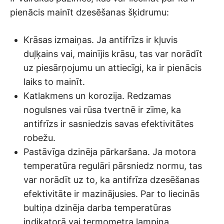
pienācis mainīt dzesēšanas šķidrumu:
Krāsas izmaiņas. Ja antifrīzs ir kļuvis
duļķains vai, mainījis krāsu, tas var norādīt
uz piesārņojumu un attiecīgi, ka ir pienācis
laiks to mainīt.
Katlakmens un korozija. Redzamas
nogulsnes vai rūsa tvertnē ir zīme, ka
antifrīzs ir sasniedzis savas efektivitātes
robežu.
Pastāvīga dzinēja pārkaršana. Ja motora
temperatūra regulāri pārsniedz normu, tas
var norādīt uz to, ka antifrīza dzesēšanas
efektivitāte ir mazinājusies. Par to liecinās
bultiņa dzinēja darba temperatūras
indikatorā vai termometra lampiņa