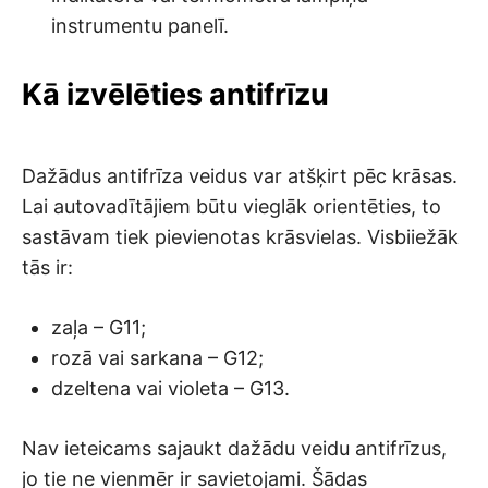
instrumentu panelī.
Kā izvēlēties antifrīzu
Dažādus antifrīza veidus var atšķirt pēc krāsas.
Lai autovadītājiem būtu vieglāk orientēties, to
sastāvam tiek pievienotas krāsvielas. Visbiiežāk
tās ir:
zaļa – G11;
rozā vai sarkana – G12;
dzeltena vai violeta – G13.
Nav ieteicams sajaukt dažādu veidu antifrīzus,
jo tie ne vienmēr ir savietojami. Šādas