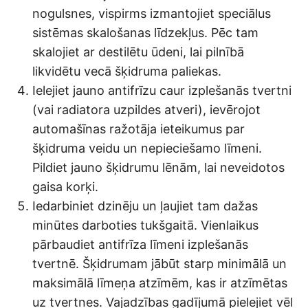
nogulsnes, vispirms izmantojiet speciālus
sistēmas skalošanas līdzekļus. Pēc tam
skalojiet ar destilētu ūdeni, lai pilnībā
likvidētu vecā šķidruma paliekas.
Ielejiet jauno antifrīzu caur izplešanās tvertni
(vai radiatora uzpildes atveri), ievērojot
automašīnas ražotāja ieteikumus par
šķidruma veidu un nepieciešamo līmeni.
Pildiet jauno šķidrumu lēnām, lai neveidotos
gaisa korķi.
Iedarbiniet dzinēju un ļaujiet tam dažas
minūtes darboties tukšgaitā. Vienlaikus
pārbaudiet antifrīza līmeni izplešanās
tvertnē. Šķidrumam jābūt starp minimālā un
maksimālā līmeņa atzīmēm, kas ir atzīmētas
uz tvertnes. Vajadzības gadījumā pielejiet vēl