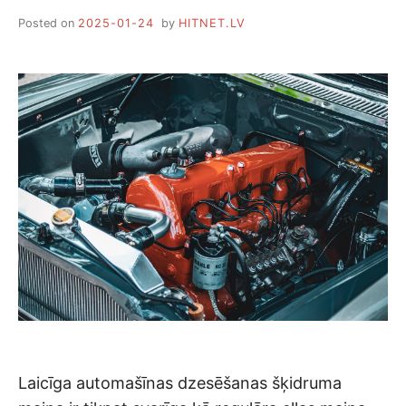
Posted on
2025-01-24
by
HITNET.LV
Laicīga automašīnas dzesēšanas šķidruma