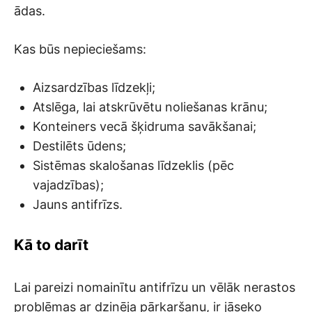
ādas.
Kas būs nepieciešams:
Aizsardzības līdzekļi;
Atslēga, lai atskrūvētu noliešanas krānu;
Konteiners vecā šķidruma savākšanai;
Destilēts ūdens;
Sistēmas skalošanas līdzeklis (pēc
vajadzības);
Jauns antifrīzs.
Kā to darīt
Lai pareizi nomainītu antifrīzu un vēlāk nerastos
problēmas ar dzinēja pārkaršanu, ir jāseko