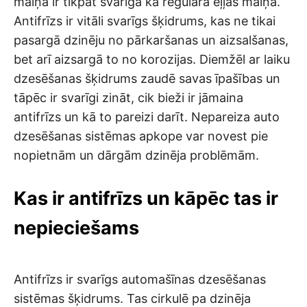
maiņa ir tikpat svarīga kā regulāra eļļas maiņa.
Antifrīzs ir vitāli svarīgs šķidrums, kas ne tikai
pasargā dzinēju no pārkaršanas un aizsalšanas,
bet arī aizsargā to no korozijas. Diemžēl ar laiku
dzesēšanas šķidrums zaudē savas īpašības un
tāpēc ir svarīgi zināt, cik bieži ir jāmaina
antifrīzs un kā to pareizi darīt. Nepareiza auto
dzesēšanas sistēmas apkope var novest pie
nopietnām un dārgām dzinēja problēmām.
Kas ir antifrīzs un kāpēc tas ir
nepieciešams
Antifrīzs ir svarīgs automašīnas dzesēšanas
sistēmas šķidrums. Tas cirkulē pa dzinēja