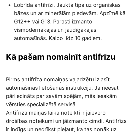
Lobrīda antifrīzi. Jaukta tipa uz organiskas
bāzes un ar minerālām piedevām. Apzīmē kā
G12++ vai G13. Parasti izmanto
vismodernākajās un jaudīgākajās
automašīnās. Kalpo līdz 10 gadiem.
Kā pašam nomainīt antifrīzu
Pirms antifrīza nomaiņas vajadzētu izlasīt
automašīnas lietošanas instrukciju. Ja neesat
pārliecināts par savām spējām, mēs iesakām
vērsties specializētā servisā.
Antifrīza maiņas laikā noteikti ir jāievēro
drošības noteikumi un jāizmanto cimdi. Antifrīzs
ir indīgs un nedrīkst pieļaut, ka tas nonāk uz