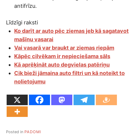
antifrīzu.
Līdzīgi raksti
Ko darīt ar auto pēc ziemas jeb kā sagatavot
mašīnu vasarai
Vai vasarā var braukt ar ziemas riepām
Kāpēc cilvēkam ir nepieciešama sāls
Kā aprēķināt auto degvielas patēriņu
Cik bieži jāmaina auto filtri un kā noteikt to
nolietojumu
Posted in
PADOMI