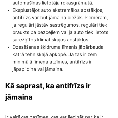
automašīnas lietotāja rokasgrāmatā.
Ekspluatējot auto ekstremālos apstākļos,
antifrīzs var būt jāmaina biežāk. Piemēram,
ja regulāri jāstāv sastrēgumos, regulāri tiek
braukts pa bezceļiem vai ja auto tiek lietots
sarežģītos klimatiskajos apstākļos.
Dzesēšanas šķidruma līmenis jāpārbauda
katrā tehniskajā apkopē. Ja tas ir zem
minimālā līmeņa atzīmes, antifrīzs ir
jāpapildina vai jāmaina.
Kā saprast, ka antifrīzs ir
jāmaina
Ir vairākas pazīmes, kas var liecināt par ka ir