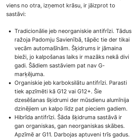
viens no otra, izņemot krāsu, ir jāizprot to
sastāvi:
Tradicionālie jeb neorganiskie antifrīzi. Tādus
ražoja Padomju Savienībā, tāpēc tie der tikai
vecām automašīnām. Šķidrums ir jāmaina
bieži, jo kalpošanas laiks ir mazāks nekā divi
gadi. Šādiem sastāviem pat nav G-
marķējuma.
Organiskie jeb karboksilātu antifrīzi. Parasti
tiek apzīmēti kā G12 vai G12+. Šie
dzesēšanas šķidrumi der mūsdienu alumīnija
dzinējiem un kalpo līdz pat pieciem gadiem.
Hibrīda antifrīzi. Šāda šķidruma sastāvā ir
gan organiskas, gan neorganiskas skābes.
Apzīmē ar G11. Darbojas aptuveni trīs gadus.