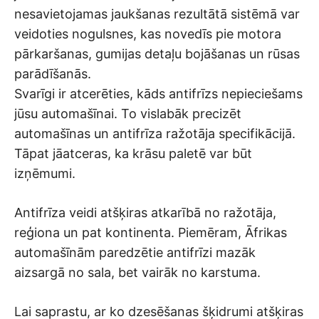
nesavietojamas jaukšanas rezultātā sistēmā var
veidoties nogulsnes, kas novedīs pie motora
pārkaršanas, gumijas detaļu bojāšanas un rūsas
parādīšanās.
Svarīgi ir atcerēties, kāds antifrīzs nepieciešams
jūsu automašīnai. To vislabāk precizēt
automašīnas un antifrīza ražotāja specifikācijā.
Tāpat jāatceras, ka krāsu paletē var būt
izņēmumi.
Antifrīza veidi atšķiras atkarībā no ražotāja,
reģiona un pat kontinenta. Piemēram, Āfrikas
automašīnām paredzētie antifrīzi mazāk
aizsargā no sala, bet vairāk no karstuma.
Lai saprastu, ar ko dzesēšanas šķidrumi atšķiras