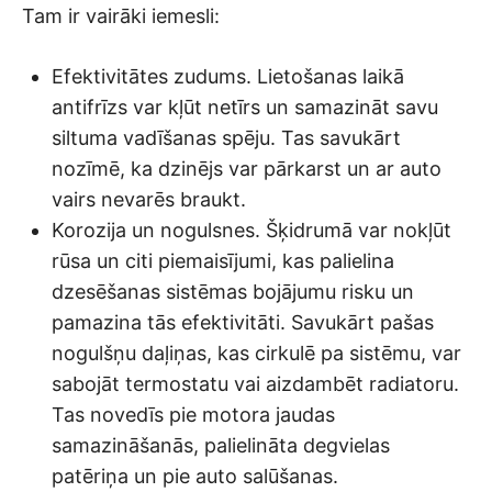
Tam ir vairāki iemesli:
Efektivitātes zudums. Lietošanas laikā
antifrīzs var kļūt netīrs un samazināt savu
siltuma vadīšanas spēju. Tas savukārt
nozīmē, ka dzinējs var pārkarst un ar auto
vairs nevarēs braukt.
Korozija un nogulsnes. Šķidrumā var nokļūt
rūsa un citi piemaisījumi, kas palielina
dzesēšanas sistēmas bojājumu risku un
pamazina tās efektivitāti. Savukārt pašas
nogulšņu daļiņas, kas cirkulē pa sistēmu, var
sabojāt termostatu vai aizdambēt radiatoru.
Tas novedīs pie motora jaudas
samazināšanās, palielināta degvielas
patēriņa un pie auto salūšanas.