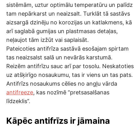
sistēmām, uztur optimālu temperatūru un palīdz
tam nepārkarst un neaizsalt. Turklāt tā sastāvs
aizsargā dzinēju no korozijas un katlakmens, kā
arī saglabā gumijas un plastmasas detaļas,
neļaujot tām izžūt vai saplaisāt.
Pateicoties antifrīza sastāvā esošajam spirtam
tas neaizsalst salā un nevārās karstumā.
Reizēm antifrīzu sauc arī par tosolu. Neskatoties
uz atšķirīgo nosaukumu, tas ir viens un tas pats.
Antifrīzs nosaukums cēlies no angļu vārda
antifreeze
, kas nozīmē “pretsasalšanas
līdzeklis”.
Kāpēc antifrīzs ir jāmaina