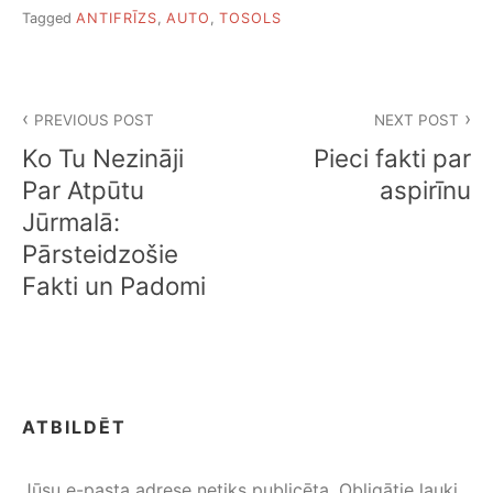
Tagged
ANTIFRĪZS
,
AUTO
,
TOSOLS
Ziņu
PREVIOUS POST
NEXT POST
izvēlne
Ko Tu Nezināji
Pieci fakti par
Par Atpūtu
aspirīnu
Jūrmalā:
Pārsteidzošie
Fakti un Padomi
ATBILDĒT
Jūsu e-pasta adrese netiks publicēta.
Obligātie lauki