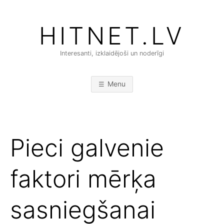
Skip
to
HITNET.LV
content
Interesanti, izklaidējoši un noderīgi
Menu
Pieci galvenie
faktori mērķa
sasniegšanai