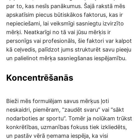
par to, kas nesīs panākumus. Šajā rakstā mēs
apskatīsim piecus būtiskākos faktorus, kas ir
nepieciešami, lai veiksmīgi sasniegtu izvirzīto
mērķi. Neatkarīgi no tā vai jūsu mērķis ir
personīgs vai profesionāls, šie faktori var kalpot
kā ceļvedis, palīdzot jums strukturēt savu pieeju
un palielinot mērķa sasniegšanas iespējamību.
Koncentrēšanās
Bieži mēs formulējam savus mērķus ļoti
neskaidri, piemēram, “zaudēt svaru” vai “sākt
nodarboties ar sportu”. Tomēr ja nolūkam trūkst
konkrētības, uzmanības fokuss tiek izkliedēts,
un pastāv vērā ņemama iespēja, ka visi