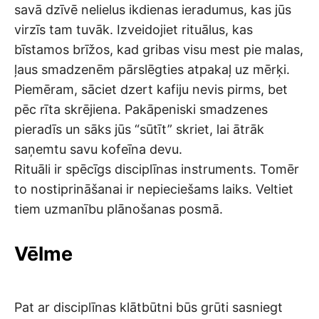
savā dzīvē nelielus ikdienas ieradumus, kas jūs
virzīs tam tuvāk. Izveidojiet rituālus, kas
bīstamos brīžos, kad gribas visu mest pie malas,
ļaus smadzenēm pārslēgties atpakaļ uz mērķi.
Piemēram, sāciet dzert kafiju nevis pirms, bet
pēc rīta skrējiena. Pakāpeniski smadzenes
pieradīs un sāks jūs “sūtīt” skriet, lai ātrāk
saņemtu savu kofeīna devu.
Rituāli ir spēcīgs disciplīnas instruments. Tomēr
to nostiprināšanai ir nepieciešams laiks. Veltiet
tiem uzmanību plānošanas posmā.
Vēlme
Pat ar disciplīnas klātbūtni būs grūti sasniegt