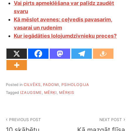
Vai pirts apmeklēšana var palīdz zaudēt
svaru
Kā mēslot avenes: ceļvedis pavasarim,
vasarai un rudenim
Kur iegādāties lolojumdzīvnieku preces?
Posted in
CILVĒKS
,
PADOMI
,
PSIHOLOĢIJA
Tagged
IZAUGSME
,
MĒRĶI
,
MĒRĶIS
Ziņu
PREVIOUS POST
NEXT POST
izvēlne
10 skābētu
Kā mazgāt flīsa