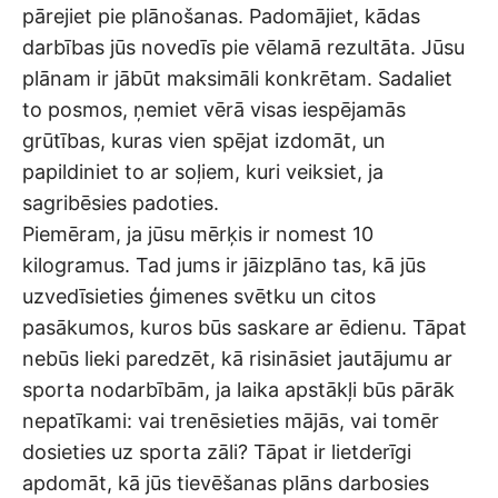
pārejiet pie plānošanas. Padomājiet, kādas
darbības jūs novedīs pie vēlamā rezultāta. Jūsu
plānam ir jābūt maksimāli konkrētam. Sadaliet
to posmos, ņemiet vērā visas iespējamās
grūtības, kuras vien spējat izdomāt, un
papildiniet to ar soļiem, kuri veiksiet, ja
sagribēsies padoties.
Piemēram, ja jūsu mērķis ir nomest 10
kilogramus. Tad jums ir jāizplāno tas, kā jūs
uzvedīsieties ģimenes svētku un citos
pasākumos, kuros būs saskare ar ēdienu. Tāpat
nebūs lieki paredzēt, kā risināsiet jautājumu ar
sporta nodarbībām, ja laika apstākļi būs pārāk
nepatīkami: vai trenēsieties mājās, vai tomēr
dosieties uz sporta zāli? Tāpat ir lietderīgi
apdomāt, kā jūs tievēšanas plāns darbosies