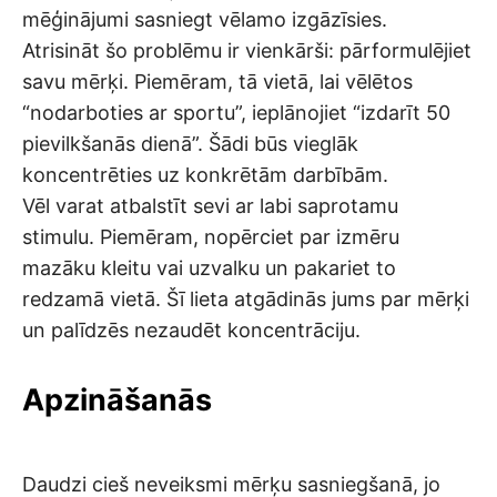
mēģinājumi sasniegt vēlamo izgāzīsies.
Atrisināt šo problēmu ir vienkārši: pārformulējiet
savu mērķi. Piemēram, tā vietā, lai vēlētos
“nodarboties ar sportu”, ieplānojiet “izdarīt 50
pievilkšanās dienā”. Šādi būs vieglāk
koncentrēties uz konkrētām darbībām.
Vēl varat atbalstīt sevi ar labi saprotamu
stimulu. Piemēram, nopērciet par izmēru
mazāku kleitu vai uzvalku un pakariet to
redzamā vietā. Šī lieta atgādinās jums par mērķi
un palīdzēs nezaudēt koncentrāciju.
Apzināšanās
Daudzi cieš neveiksmi mērķu sasniegšanā, jo