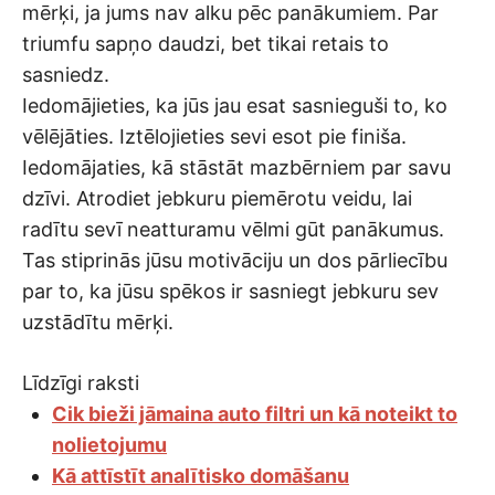
mērķi, ja jums nav alku pēc panākumiem. Par
triumfu sapņo daudzi, bet tikai retais to
sasniedz.
Iedomājieties, ka jūs jau esat sasnieguši to, ko
vēlējāties. Iztēlojieties sevi esot pie finiša.
Iedomājaties, kā stāstāt mazbērniem par savu
dzīvi. Atrodiet jebkuru piemērotu veidu, lai
radītu sevī neatturamu vēlmi gūt panākumus.
Tas stiprinās jūsu motivāciju un dos pārliecību
par to, ka jūsu spēkos ir sasniegt jebkuru sev
uzstādītu mērķi.
Līdzīgi raksti
Cik bieži jāmaina auto filtri un kā noteikt to
nolietojumu
Kā attīstīt analītisko domāšanu