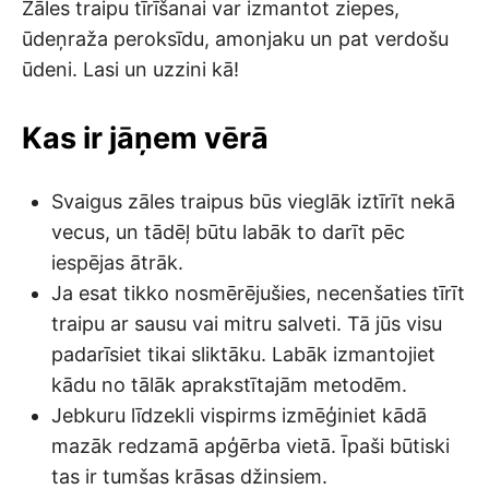
Zāles traipu tīrīšanai var izmantot ziepes,
ūdeņraža peroksīdu, amonjaku un pat verdošu
ūdeni. Lasi un uzzini kā!
Kas ir jāņem vērā
Svaigus zāles traipus būs vieglāk iztīrīt nekā
vecus, un tādēļ būtu labāk to darīt pēc
iespējas ātrāk.
Ja esat tikko nosmērējušies, necenšaties tīrīt
traipu ar sausu vai mitru salveti. Tā jūs visu
padarīsiet tikai sliktāku. Labāk izmantojiet
kādu no tālāk aprakstītajām metodēm.
Jebkuru līdzekli vispirms izmēģiniet kādā
mazāk redzamā apģērba vietā. Īpaši būtiski
tas ir tumšas krāsas džinsiem.