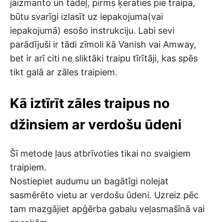
jāizmanto un tādēļ, pirms ķeraties pie traipa,
būtu svarīgi izlasīt uz iepakojuma(vai
iepakojumā) esošo instrukciju. Labi sevi
parādījuši ir tādi zīmoli kā Vanish vai Amway,
bet ir arī citi ne sliktāki traipu tīrītāji, kas spēs
tikt galā ar zāles traipiem.
Kā iztīrīt zāles traipus no
džinsiem ar verdošu ūdeni
Šī metode ļaus atbrīvoties tikai no svaigiem
traipiem.
Nostiepiet audumu un bagātīgi nolejat
sasmērēto vietu ar verdošu ūdeni. Uzreiz pēc
tam mazgājiet apģērba gabalu veļasmašīnā vai