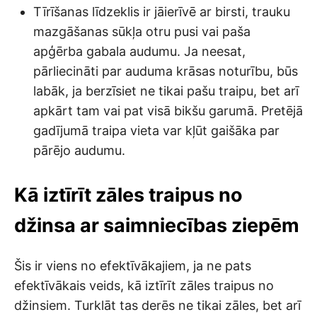
Tīrīšanas līdzeklis ir jāierīvē ar birsti, trauku
mazgāšanas sūkļa otru pusi vai paša
apģērba gabala audumu. Ja neesat,
pārliecināti par auduma krāsas noturību, būs
labāk, ja berzīsiet ne tikai pašu traipu, bet arī
apkārt tam vai pat visā bikšu garumā. Pretējā
gadījumā traipa vieta var kļūt gaišāka par
pārējo audumu.
Kā iztīrīt zāles traipus no
džinsa ar saimniecības ziepēm
Šis ir viens no efektīvākajiem, ja ne pats
efektīvākais veids, kā iztīrīt zāles traipus no
džinsiem. Turklāt tas derēs ne tikai zāles, bet arī