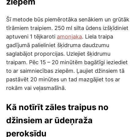
ziepēm
Šī metode būs piemērotāka senākiem un grūtāk
tīrāmiem traipiem. 250 ml silta ūdens izšķīdiniet
aptuveni 1 tējkaroti
amonjaka
. Liela traipa
gadījumā palieliniet šķidruma daudzumu
saglabājot proporcijas. Uzlejiet šķidrumu
traipam. Pēc 15 – 20 minūtēm bagātīgi ieziediet
to ar saimniecības ziepēm. Ļaujiet džinsiem tā
pastāvēt 20 minūtes un tad mazgājiet tos ar
rokām vai veļasmašīnā.
Kā notīrīt zāles traipus no
džinsiem ar ūdeņraža
peroksīdu