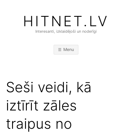
Skip
to
HITNET.LV
content
Interesanti, izklaidējoši un noderīgi
Menu
Seši veidi, kā
iztīrīt zāles
traipus no