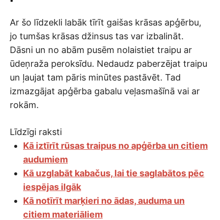
Ar šo līdzekli labāk tīrīt gaišas krāsas apģērbu,
jo tumšas krāsas džinsus tas var izbalināt.
Dāsni un no abām pusēm nolaistiet traipu ar
ūdeņraža peroksīdu. Nedaudz paberzējat traipu
un ļaujat tam pāris minūtes pastāvēt. Tad
izmazgājat apģērba gabalu veļasmašīnā vai ar
rokām.
Līdzīgi raksti
Kā iztīrīt rūsas traipus no apģērba un citiem
audumiem
Kā uzglabāt kabačus, lai tie saglabātos pēc
iespējas ilgāk
Kā notīrīt marķieri no ādas, auduma un
citiem materiāliem