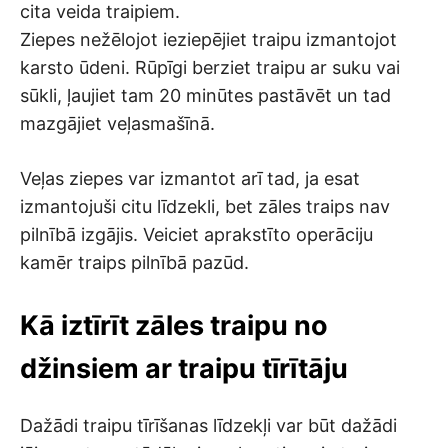
cita veida traipiem.
Ziepes nežēlojot ieziepējiet traipu izmantojot
karsto ūdeni. Rūpīgi berziet traipu ar suku vai
sūkli, ļaujiet tam 20 minūtes pastāvēt un tad
mazgājiet veļasmašīnā.
Veļas ziepes var izmantot arī tad, ja esat
izmantojuši citu līdzekli, bet zāles traips nav
pilnībā izgājis. Veiciet aprakstīto operāciju
kamēr traips pilnībā pazūd.
Kā iztīrīt zāles traipu no
džinsiem ar traipu tīrītāju
Dažādi traipu tīrīšanas līdzekļi var būt dažādi