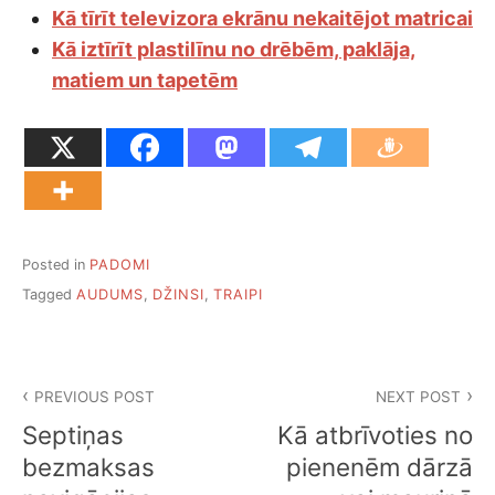
Kā tīrīt televizora ekrānu nekaitējot matricai
Kā iztīrīt plastilīnu no drēbēm, paklāja,
matiem un tapetēm
Posted in
PADOMI
Tagged
AUDUMS
,
DŽINSI
,
TRAIPI
Ziņu
PREVIOUS POST
NEXT POST
izvēlne
Septiņas
Kā atbrīvoties no
bezmaksas
pienenēm dārzā