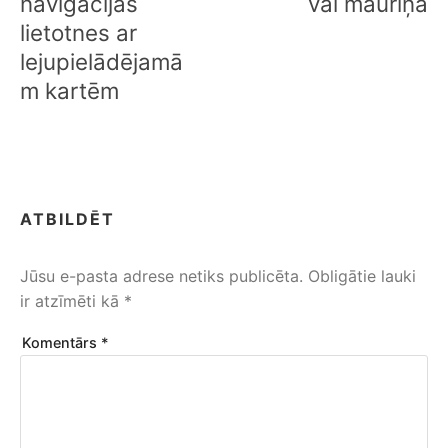
navigācijas
vai mauriņā
lietotnes ar
lejupielādējamā
m kartēm
ATBILDĒT
Jūsu e-pasta adrese netiks publicēta.
Obligātie lauki
ir atzīmēti kā
*
Komentārs
*