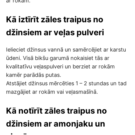
ar rokām.
Kā iztīrīt zāles traipus no
džinsiem ar veļas pulveri
Ielieciet džinsus vannā un samērcējiet ar karstu
ūdeni. Visā bikšu garumā nokaisiet tās ar
kvalitatīvu veļaspulveri un berziet ar rokām
kamēr parādās putas.
Atstājiet džinsus mērcēties 1 – 2 stundas un tad
mazgājiet ar rokām vai veļasmašīnā.
Kā notīrīt zāles traipus no
džinsiem ar amonjaku un