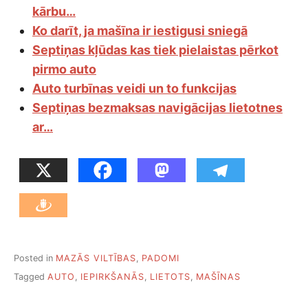
kārbu…
Ko darīt, ja mašīna ir iestigusi sniegā
Septiņas kļūdas kas tiek pielaistas pērkot
pirmo auto
Auto turbīnas veidi un to funkcijas
Septiņas bezmaksas navigācijas lietotnes
ar…
Posted in
MAZĀS VILTĪBAS
,
PADOMI
Tagged
AUTO
,
IEPIRKŠANĀS
,
LIETOTS
,
MAŠĪNAS