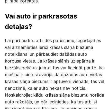
pilnībā korektas.
Vai auto ir pārkrāsotas
detaļas?
Lai pārbaudītu atbildes patiesumu, iegādājaties
vai aizņemieties ierīci krāsas slāņa biezuma
noteikšanai un pārbaudiet dažādas auto
korpusa vietas. Ja krāsas slānis uz spārna ir
biezāks nekā uz jumta, tas var liecināt par to, ka
mašīna ir cietusi avārijā. Ja dažādās auto vietās
krāsas slāņa biezums ir aptuveni vienāds, tas vēl
nenozīmē, ka ar auto nekas nav noticis.
Noskaidrojiet kādu krāsas slāņa biezumu norāda
auto ražotājs, un pārliecinieties, ka tas atbilst
jūsu iegūtajiem rādītājiem. Ja mašīnas krāsas