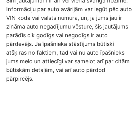
Šim jautājumam ir arī vēl viena svarīga nozīme.
Informāciju par auto avārijām var iegūt pēc auto
VIN koda vai valsts numura, un, ja jums jau ir
zināma auto negadījumu vēsture, šis jautājums
parādīs cik godīgs vai negodīgs ir auto
pārdevējs. Ja īpašnieka stāstījums būtiski
atšķiras no faktiem, tad vai nu auto īpašnieks
jums melo un attiecīgi var samelot arī par citām
būtiskām detaļām, vai arī auto pārdod
pārpircējs.