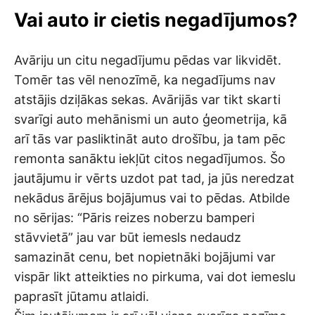
Vai auto ir cietis negadījumos?
Avāriju un citu negadījumu pēdas var likvidēt.
Tomēr tas vēl nenozīmē, ka negadījums nav
atstājis dziļākas sekas. Avārijās var tikt skarti
svarīgi auto mehānismi un auto ģeometrija, kā
arī tās var pasliktināt auto drošību, ja tam pēc
remonta sanāktu iekļūt citos negadījumos. Šo
jautājumu ir vērts uzdot pat tad, ja jūs neredzat
nekādus ārējus bojājumus vai to pēdas. Atbilde
no sērijas: “Pāris reizes noberzu bamperi
stāvvietā” jau var būt iemesls nedaudz
samazināt cenu, bet nopietnāki bojājumi var
vispār likt atteikties no pirkuma, vai dot iemeslu
paprasīt jūtamu atlaidi.