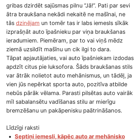
gribas dzirdēt sajūsmas pilnu “Jā!”. Pati par sevi
ātra braukšana nekādi nekaitē ne mašīnai, ne
tās
dzinējam
un tomēr tas ir labs iemesls sīkāk
izprašņāt auto īpašnieku par viņa braukšanas
ieradumiem. Piemēram, par to vai viņš mēdz
ziemā uzsildīt mašīnu un cik ilgi to dara.
Tāpat apjautājaties, vai auto īpašniekam izdodas
apdzīt citus pie luksofora. Šāds braukšanas stils
var ātrāk nolietot auto mehānismus, un tādēļ, ja
vien jūs nepērkat sporta auto, pozitīva atbilde
nebūs pārāk vēlama. Parasti pilsētas auto vairāk
mīl sabalansētu vadīšanas stilu ar mierīgu
bremzēšanu un pakāpenisku paātrināšanos.
Līdzīgi raksti
Septiņi iemesli, kāpēc auto ar mehānisko