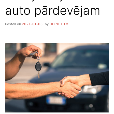
auto pārdevējam
Posted on
2021-01-06
by
HITNET.LV