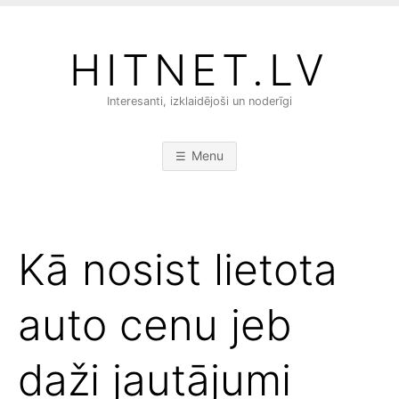
S
k
HITNET.LV
i
p
Interesanti, izklaidējoši un noderīgi
t
o
c
Menu
o
n
t
e
Kā nosist lietota
n
t
auto cenu jeb
daži jautājumi