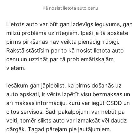
Kā nosist lietota auto cenu
Lietots auto var būt gan izdevīgs ieguvums, gan
milzu problēma uz riteņiem. Īpaši ja tā apskate
pirms pirkšanas nav veikta pienācīgi rūpīgi.
Rakstā stāstīsim par to kā nosist lietota auto
cenu un uzzināt par tā problemātiskajām
vietām.
Iesākum gan jāpiebilst, ka pirms došanās uz
auto apskati, ir vērts izpētīt visu bezmaksas un
arī maksas informāciju, kuru var iegūt CSDD un
citos servisos. Šādi pakalpojumi var nebūt pa
velti, tomēr slikts auto var izmaksāt vēl daudz
dārgāk. Tagad pārejam pie jautājumiem.