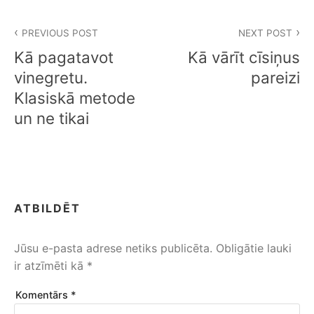
Z
PREVIOUS POST
NEXT POST
i
Kā pagatavot
Kā vārīt cīsiņus
ņ
vinegretu.
pareizi
Klasiskā metode
u
un ne tikai
i
z
v
ē
ATBILDĒT
l
Jūsu e-pasta adrese netiks publicēta.
Obligātie lauki
n
ir atzīmēti kā
*
e
Komentārs
*