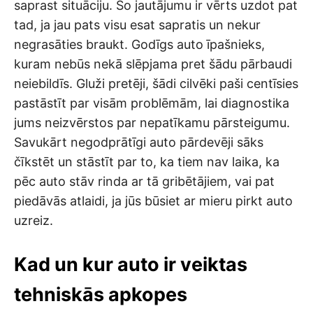
saprast situāciju. Šo jautājumu ir vērts uzdot pat
tad, ja jau pats visu esat sapratis un nekur
negrasāties braukt. Godīgs auto īpašnieks,
kuram nebūs nekā slēpjama pret šādu pārbaudi
neiebildīs. Gluži pretēji, šādi cilvēki paši centīsies
pastāstīt par visām problēmām, lai diagnostika
jums neizvērstos par nepatīkamu pārsteigumu.
Savukārt negodprātīgi auto pārdevēji sāks
čīkstēt un stāstīt par to, ka tiem nav laika, ka
pēc auto stāv rinda ar tā gribētājiem, vai pat
piedāvās atlaidi, ja jūs būsiet ar mieru pirkt auto
uzreiz.
Kad un kur auto ir veiktas
tehniskās apkopes