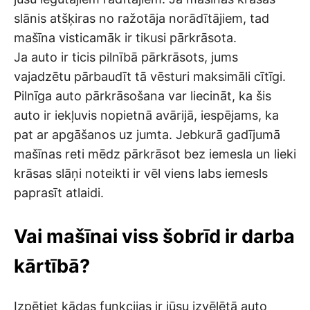
slānis atšķiras no ražotāja norādītājiem, tad
mašīna visticamāk ir tikusi pārkrāsota.
Ja auto ir ticis pilnībā pārkrāsots, jums
vajadzētu pārbaudīt tā vēsturi maksimāli cītīgi.
Pilnīga auto pārkrāsošana var liecināt, ka šis
auto ir iekļuvis nopietnā avārijā, iespējams, ka
pat ar apgāšanos uz jumta. Jebkurā gadījumā
mašīnas reti mēdz pārkrāsot bez iemesla un lieki
krāsas slāņi noteikti ir vēl viens labs iemesls
paprasīt atlaidi.
Vai mašīnai viss šobrīd ir darba
kārtībā?
Izpētiet kādas funkcijas ir jūsu izvēlētā auto