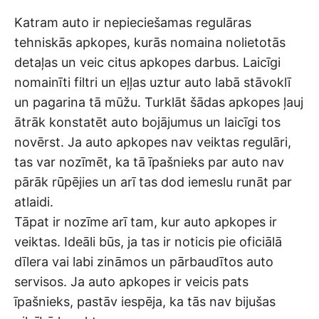
Katram auto ir nepieciešamas regulāras
tehniskās apkopes, kurās nomaina nolietotās
detaļas un veic citus apkopes darbus. Laicīgi
nomainīti filtri un eļļas uztur auto labā stāvoklī
un pagarina tā mūžu. Turklāt šādas apkopes ļauj
ātrāk konstatēt auto bojājumus un laicīgi tos
novērst. Ja auto apkopes nav veiktas regulāri,
tas var nozīmēt, ka tā īpašnieks par auto nav
pārāk rūpējies un arī tas dod iemeslu runāt par
atlaidi.
Tāpat ir nozīme arī tam, kur auto apkopes ir
veiktas. Ideāli būs, ja tas ir noticis pie oficiālā
dīlera vai labi zināmos un pārbaudītos auto
servisos. Ja auto apkopes ir veicis pats
īpašnieks, pastāv iespēja, ka tās nav bijušas