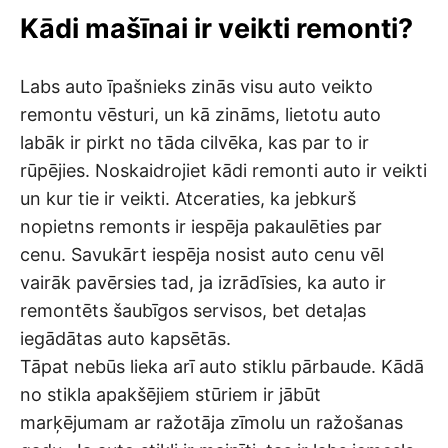
Kādi mašīnai ir veikti remonti?
Labs auto īpašnieks zinās visu auto veikto
remontu vēsturi, un kā zināms, lietotu auto
labāk ir pirkt no tāda cilvēka, kas par to ir
rūpējies. Noskaidrojiet kādi remonti auto ir veikti
un kur tie ir veikti. Atceraties, ka jebkurš
nopietns remonts ir iespēja pakaulēties par
cenu. Savukārt iespēja nosist auto cenu vēl
vairāk pavērsies tad, ja izrādīsies, ka auto ir
remontēts šaubīgos servisos, bet detaļas
iegādātas auto kapsētās.
Tāpat nebūs lieka arī auto stiklu pārbaude. Kādā
no stikla apakšējiem stūriem ir jābūt
marķējumam ar ražotāja zīmolu un ražošanas