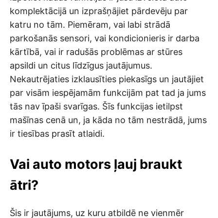
komplektācijā un izprašņājiet pārdevēju par
katru no tām. Piemēram, vai labi strādā
parkošanās sensori, vai kondicionieris ir darba
kārtībā, vai ir radušās problēmas ar stūres
apsildi un citus līdzīgus jautājumus.
Nekautrējaties izklausīties piekasīgs un jautājiet
par visām iespējamām funkcijām pat tad ja jums
tās nav īpaši svarīgas. Šīs funkcijas ietilpst
mašīnas cenā un, ja kāda no tām nestrādā, jums
ir tiesības prasīt atlaidi.
Vai auto motors ļauj braukt
ātri?
Šis ir jautājums, uz kuru atbildē ne vienmēr