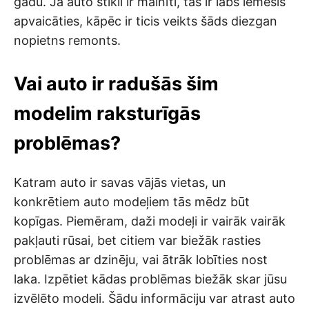
gadu. Ja auto stikli ir mainīti, tas ir labs iemesls
apvaicāties, kāpēc ir ticis veikts šāds diezgan
nopietns remonts.
Vai auto ir radušās šim
modelim raksturīgās
problēmas?
Katram auto ir savas vājās vietas, un
konkrētiem auto modeļiem tās mēdz būt
kopīgas. Piemēram, daži modeļi ir vairāk vairāk
pakļauti rūsai, bet citiem var biežāk rasties
problēmas ar dzinēju, vai ātrāk lobīties nost
laka. Izpētiet kādas problēmas biežāk skar jūsu
izvēlēto modeli. Šādu informāciju var atrast auto