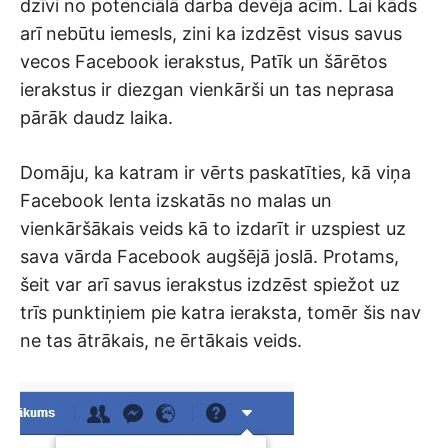
dzīvi no potenciālā darba devēja acīm. Lai kāds
arī nebūtu iemesls, zini ka izdzēst visus savus
vecos Facebook ierakstus, Patīk un šārētos
ierakstus ir diezgan vienkārši un tas neprasa
pārāk daudz laika.
Domāju, ka katram ir vērts paskatīties, kā viņa
Facebook lenta izskatās no malas un
vienkāršākais veids kā to izdarīt ir uzspiest uz
sava vārda Facebook augšējā joslā. Protams,
šeit var arī savus ierakstus izdzēst spiežot uz
trīs punktiņiem pie katra ieraksta, tomēr šis nav
ne tas ātrākais, ne ērtākais veids.