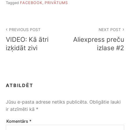
Tagged
FACEBOOK
,
PRIVĀTUMS
Ziņu
PREVIOUS POST
NEXT POST
izvēlne
VIDEO: Kā ātri
Aliexpress preču
izķidāt zivi
izlase #2
ATBILDĒT
Jūsu e-pasta adrese netiks publicēta.
Obligātie lauki
ir atzīmēti kā
*
Komentārs
*