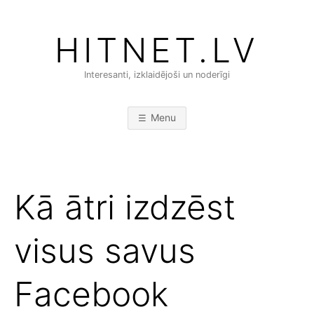
Skip
to
HITNET.LV
content
Interesanti, izklaidējoši un noderīgi
Menu
Kā ātri izdzēst
visus savus
Facebook