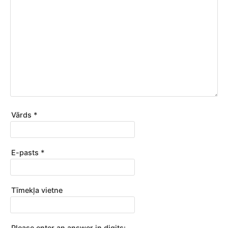
Vārds
*
E-pasts
*
Tīmekļa vietne
Please enter an answer in digits: