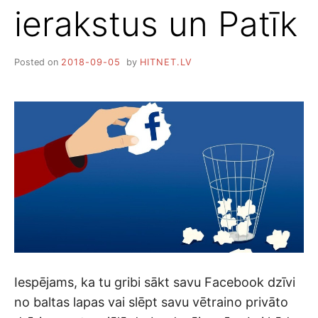
ierakstus un Patīk
Posted on
2018-09-05
by
HITNET.LV
Iespējams, ka tu gribi sākt savu Facebook dzīvi
no baltas lapas vai slēpt savu vētraino privāto