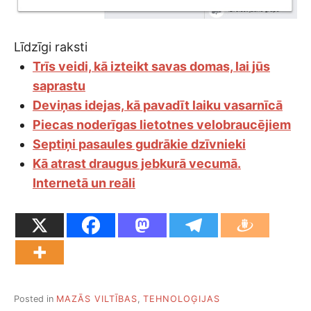
Līdzīgi raksti
Trīs veidi, kā izteikt savas domas, lai jūs
saprastu
Deviņas idejas, kā pavadīt laiku vasarnīcā
Piecas noderīgas lietotnes velobraucējiem
Septiņi pasaules gudrākie dzīvnieki
Kā atrast draugus jebkurā vecumā.
Internetā un reāli
Posted in
MAZĀS VILTĪBAS
,
TEHNOLOĢIJAS