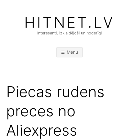
Skip
to
HITNET.LV
content
Interesanti, izklaidējoši un noderīgi
Menu
Piecas rudens
preces no
Aliexpress