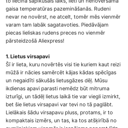
to liecina sapīkušais laiks, lieti un nenovēršamā
gaisa temperatūras pazemināšanās. Rudeni
nevar ne novērst, ne atcelt, tomēr mēs vienmēr
varam tam labāk sagatavoties. Piedāvājam
piecas lieliskas rudens preces no vienmēr
pārsteidzošā Aliexpress!
1. Lietus virsapavi
Šī ir lieta, kuru novērtēs visi tie kuriem kaut reizi
mūžā ir nācies samērcēt kājas kādas spēcīgas
un negaidīti sākušās lietusgāzes dēļ. Mūsu
ikdienas apavi parasti nemēdz būt mitruma
izturīgi, un tādēļ lietus laikā tie var viegli izmirkt,
bet šie lietus virsapavi var tevi no tā paglābt.
Lielākais šādu virsapavu pluss, protams, ir to
kompaktais izmērs, un tas, ka tos atšķirībā no