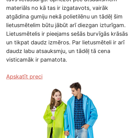
materiāls no kā tas ir izgatavots, vairāk
atgādina gumiju nekā polietilēnu un tādēļ šim
lietusmētelim būtu jābūt arī diezgan izturīgam.
Lietusmētelis ir pieejams sešās burvīgās krāsās
un tikpat daudz izmēros. Par lietusmēteli ir arī
daudz labu atsauksmju, un tādēļ tā cena
visticamāk ir pamatota.
Apskatīt preci