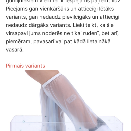
gumijniekiem vienmēr ir iespējams paņemt līdz.
Pieejams gan vienkāršāks un attiecīgi lētāks
variants, gan nedaudz pievilcīgāks un attiecīgi
nedaudz dārgāks variants. Lieki teikt, ka šie
virsapavi jums noderēs ne tikai rudenī, bet arī,
piemēram, pavasarī vai pat kādā lietainākā
vasarā.
Pirmais variants