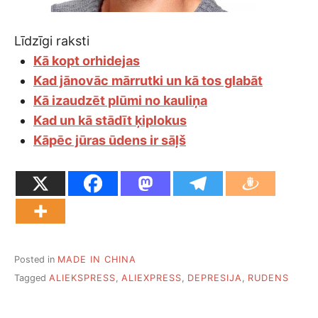
Līdzīgi raksti
Kā kopt orhidejas
Kad jānovāc mārrutki un kā tos glabāt
Kā izaudzēt plūmi no kauliņa
Kad un kā stādīt ķiplokus
Kāpēc jūras ūdens ir sāļš
Posted in
MADE IN CHINA
Tagged
ALIEKSPRESS
,
ALIEXPRESS
,
DEPRESIJA
,
RUDENS