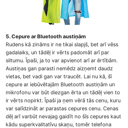
5. Cepure ar Bluetooth austiņām
Rudens kā zināms ir ne tikai slapjš, bet arī vēss
gadalaiks, un tādēļ ir vērts padomāt arī par
siltumu. Īpaši, ja to var apvienot arī ar ērtībām.
Austiņas gan parasti nemēdz aizņemt daudz
vietas, bet vadi gan var traucēt. Lai nu kā, šī
cepure ar iebūvētajām Bluetooth austiņām un
mikrofonu var būt diezgan ērta un tādēļ vien to
ir vērts nopirkt. Īpaši ja ņem vērā tās cenu, kuru
var salīdzināt ar parastas cepures cenu. Cenas
dēļ arī varbūt nevajag gaidīt no šīs cepures kaut
kādu superkvalitatīvu skaņu, tomēr telefona