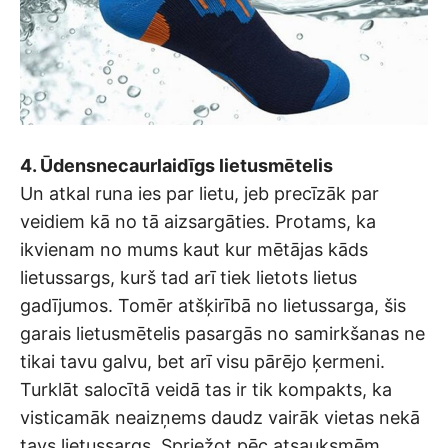
4. Ūdensnecaurlaidīgs lietusmētelis
Un atkal runa ies par lietu, jeb precīzāk par
veidiem kā no tā aizsargāties. Protams, ka
ikvienam no mums kaut kur mētājas kāds
lietussargs, kurš tad arī tiek lietots lietus
gadījumos. Tomēr atšķirībā no lietussarga, šis
garais lietusmētelis pasargās no samirkšanas ne
tikai tavu galvu, bet arī visu pārējo ķermeni.
Turklāt salocītā veidā tas ir tik kompakts, ka
visticamāk neaizņems daudz vairāk vietas nekā
tavs lietussargs. Spriežot pēc atsauksmēm