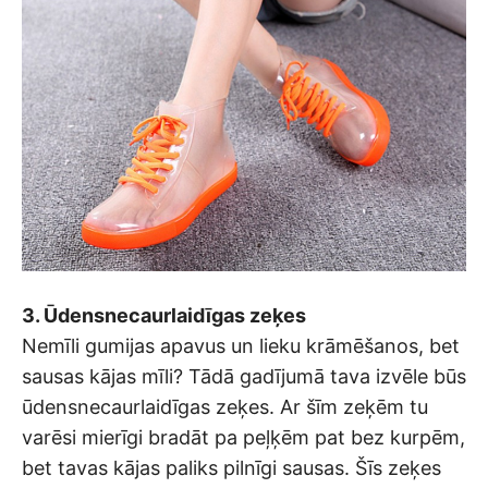
3. Ūdensnecaurlaidīgas zeķes
Nemīli gumijas apavus un lieku krāmēšanos, bet
sausas kājas mīli? Tādā gadījumā tava izvēle būs
ūdensnecaurlaidīgas zeķes. Ar šīm zeķēm tu
varēsi mierīgi bradāt pa peļķēm pat bez kurpēm,
bet tavas kājas paliks pilnīgi sausas. Šīs zeķes