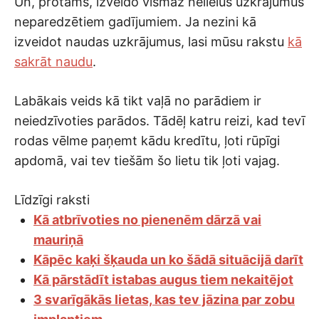
Un, protams, izveido vismaz nelielus uzkrājumus
neparedzētiem gadījumiem. Ja nezini kā
izveidot naudas uzkrājumus, lasi mūsu rakstu
kā
sakrāt naudu
.
Labākais veids kā tikt vaļā no parādiem ir
neiedzīvoties parādos. Tādēļ katru reizi, kad tevī
rodas vēlme paņemt kādu kredītu, ļoti rūpīgi
apdomā, vai tev tiešām šo lietu tik ļoti vajag.
Līdzīgi raksti
Kā atbrīvoties no pienenēm dārzā vai
mauriņā
Kāpēc kaķi šķauda un ko šādā situācijā darīt
Kā pārstādīt istabas augus tiem nekaitējot
3 svarīgākās lietas, kas tev jāzina par zobu