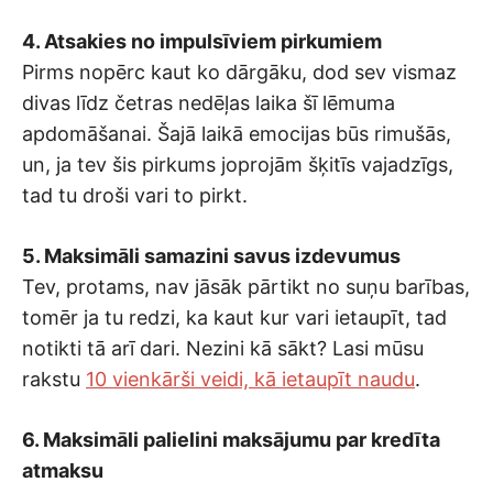
4. Atsakies no impulsīviem pirkumiem
Pirms nopērc kaut ko dārgāku, dod sev vismaz
divas līdz četras nedēļas laika šī lēmuma
apdomāšanai. Šajā laikā emocijas būs rimušās,
un, ja tev šis pirkums joprojām šķitīs vajadzīgs,
tad tu droši vari to pirkt.
5. Maksimāli samazini savus izdevumus
Tev, protams, nav jāsāk pārtikt no suņu barības,
tomēr ja tu redzi, ka kaut kur vari ietaupīt, tad
notikti tā arī dari. Nezini kā sākt? Lasi mūsu
rakstu
10 vienkārši veidi, kā ietaupīt naudu
.
6. Maksimāli palielini maksājumu par kredīta
atmaksu