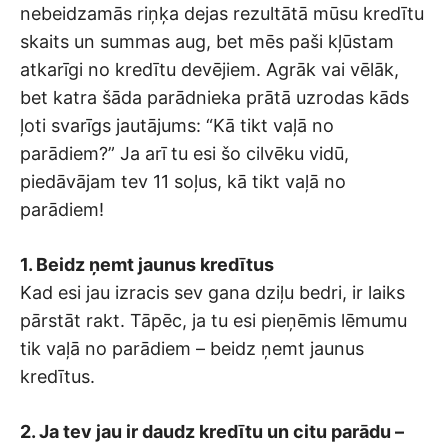
nebeidzamās riņķa dejas rezultātā mūsu kredītu
skaits un summas aug, bet mēs paši kļūstam
atkarīgi no kredītu devējiem. Agrāk vai vēlāk,
bet katra šāda parādnieka prātā uzrodas kāds
ļoti svarīgs jautājums: “Kā tikt vaļā no
parādiem?” Ja arī tu esi šo cilvēku vidū,
piedāvājam tev 11 soļus, kā tikt vaļā no
parādiem!
1. Beidz ņemt jaunus kredītus
Kad esi jau izracis sev gana dziļu bedri, ir laiks
pārstāt rakt. Tāpēc, ja tu esi pieņēmis lēmumu
tik vaļā no parādiem – beidz ņemt jaunus
kredītus.
2. Ja tev jau ir daudz kredītu un citu parādu –