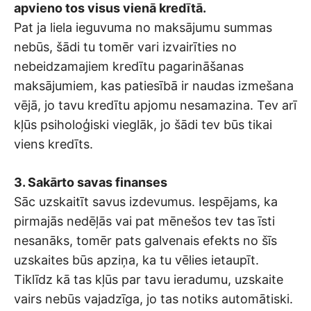
apvieno tos visus vienā kredītā.
Pat ja liela ieguvuma no maksājumu summas
nebūs, šādi tu tomēr vari izvairīties no
nebeidzamajiem kredītu pagarināšanas
maksājumiem, kas patiesībā ir naudas izmešana
vējā, jo tavu kredītu apjomu nesamazina. Tev arī
kļūs psiholoģiski vieglāk, jo šādi tev būs tikai
viens kredīts.
3. Sakārto savas finanses
Sāc uzskaitīt savus izdevumus. Iespējams, ka
pirmajās nedēļās vai pat mēnešos tev tas īsti
nesanāks, tomēr pats galvenais efekts no šīs
uzskaites būs apziņa, ka tu vēlies ietaupīt.
Tiklīdz kā tas kļūs par tavu ieradumu, uzskaite
vairs nebūs vajadzīga, jo tas notiks automātiski.