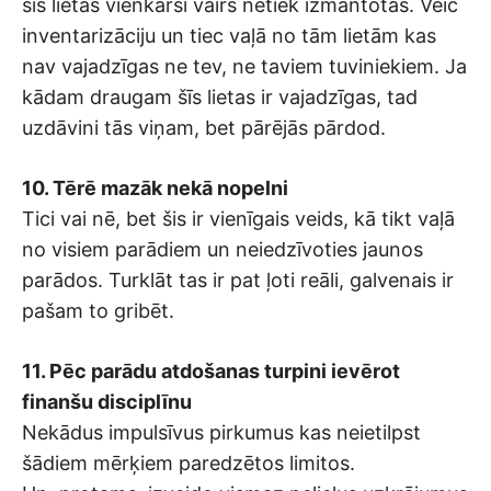
šīs lietas vienkārši vairs netiek izmantotas. Veic
inventarizāciju un tiec vaļā no tām lietām kas
nav vajadzīgas ne tev, ne taviem tuviniekiem. Ja
kādam draugam šīs lietas ir vajadzīgas, tad
uzdāvini tās viņam, bet pārējās pārdod.
10. Tērē mazāk nekā nopelni
Tici vai nē, bet šis ir vienīgais veids, kā tikt vaļā
no visiem parādiem un neiedzīvoties jaunos
parādos. Turklāt tas ir pat ļoti reāli, galvenais ir
pašam to gribēt.
11. Pēc parādu atdošanas turpini ievērot
finanšu disciplīnu
Nekādus impulsīvus pirkumus kas neietilpst
šādiem mērķiem paredzētos limitos.