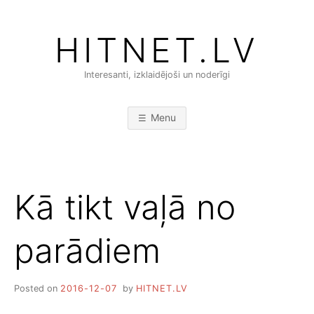
Skip
to
HITNET.LV
content
Interesanti, izklaidējoši un noderīgi
Menu
Kā tikt vaļā no
parādiem
Posted on
2016-12-07
by
HITNET.LV