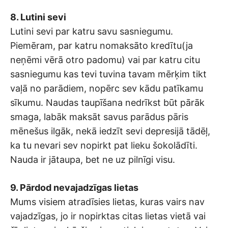
8. Lutini sevi
Lutini sevi par katru savu sasniegumu.
Piemēram, par katru nomaksāto kredītu(ja
neņēmi vērā otro padomu) vai par katru citu
sasniegumu kas tevi tuvina tavam mērķim tikt
vaļā no parādiem, nopērc sev kādu patīkamu
sīkumu. Naudas taupīšana nedrīkst būt pārāk
smaga, labāk maksāt savus parādus pāris
mēnešus ilgāk, nekā iedzīt sevi depresijā tādēļ,
ka tu nevari sev nopirkt pat lieku šokolādīti.
Nauda ir jātaupa, bet ne uz pilnīgi visu.
9. Pārdod nevajadzīgas lietas
Mums visiem atradīsies lietas, kuras vairs nav
vajadzīgas, jo ir nopirktas citas lietas vietā vai