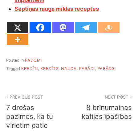
implantiem
Septiņas rauga mīklas receptes
Posted in
PADOMI
Tagged
KREDĪTI
,
KREDĪTS
,
NAUDA
,
PARĀDI
,
PARĀDS
Ziņu
PREVIOUS POST
NEXT POST
izvēlne
7 drošas
8 brīnumainas
pazīmes, ka tu
kafijas īpašības
vīrietim patīc