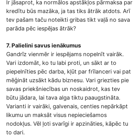
Ir jāsaprot, ka normālos apstākļos pārmaksa par
kredītu būs mazāka, ja tas tiks ātrāk atdots. Arī
tev pašam taču noteikti gribas tikt vaļā no sava
parāda pēc iespējas ātrāk?
7. Palielini savus ienākumus
Gandrīz vienmēr ir iespējams nopelnīt vairāk.
Vari izdomāt, ko tu labi proti, un sākt ar to
piepelnīties pēc darba, kļūt par frīlanceri vai pat
mēģināt uzsākt kādu biznesu. Vari griezties pie
savas priekšniecības un noskaidrot, kas tev
būtu jādara, lai tava alga tiktu paaugstināta.
Varianti ir vairāki, galvenais, centies nepārkāpt
likumu un maksāt visus nepieciešamos
nodokļus. Vēl ļoti svarīgi ir apzināties, kāpēc tu
to dari.