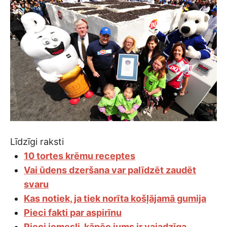
Līdzīgi raksti
10 tortes krēmu receptes
Vai ūdens dzeršana var palīdzēt zaudēt
svaru
Kas notiek, ja tiek norīta košļājamā gumija
Pieci fakti par aspirīnu
Pieci iemesli, kāpēc jums ir vajadzīga