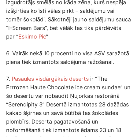
izgudrotājs smēlās no kāda zēna, kurš nespēja
izšķirties ko īsti vēlas pirkt – saldējumu vai
tomēr šokolādi. Sākotnēji jauno saldējumu sauca
“I-Scream Bars”, bet vēlāk tas tika pārdēvēts
par “
Eskimo Pie
”
6. Vairāk nekā 10 procenti no visa ASV saražotā
piena tiek izmantots saldējuma ražošanai.
7.
Pasaules visdārgākais deserts
ir “The
Frrrozen Haute Chocolate ice cream sundae” un
šo desertu var nobaudīt Ņujorkas restorānā
“Serendipity 3” Desertā izmantotas 28 dažādas
kakao šķirnes un savā būtībā tas šokolādes
plombīrs. Deserta pagatavošanā un
noformēšanā tiek izmantots ēdams 23 un 18