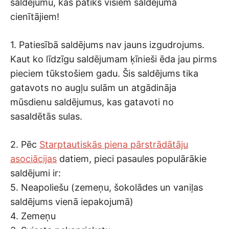
saldējumu, kas patiks visiem saldējuma
cienītājiem!
1. Patiesībā saldējums nav jauns izgudrojums.
Kaut ko līdzīgu saldējumam ķīnieši ēda jau pirms
pieciem tūkstošiem gadu. Šis saldējums tika
gatavots no augļu sulām un atgādināja
mūsdienu saldējumus, kas gatavoti no
sasaldētās sulas.
2. Pēc
Starptautiskās piena pārstrādātāju
asociācijas
datiem, pieci pasaules populārākie
saldējumi ir:
5. Neapoliešu (zemeņu, šokolādes un vaniļas
saldējums vienā iepakojumā)
4. Zemeņu