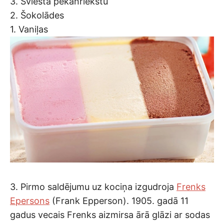
3. Sviesta pekanriekstu
2. Šokolādes
1. Vaniļas
3. Pirmo saldējumu uz kociņa izgudroja
Frenks
Epersons
(Frank Epperson). 1905. gadā 11
gadus vecais Frenks aizmirsa ārā glāzi ar sodas