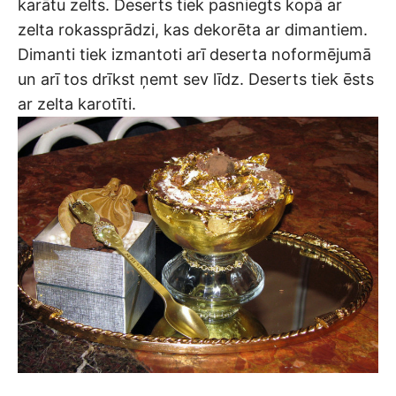
karātu zelts. Deserts tiek pasniegts kopā ar
zelta rokassprādzi, kas dekorēta ar dimantiem.
Dimanti tiek izmantoti arī deserta noformējumā
un arī tos drīkst ņemt sev līdz. Deserts tiek ēsts
ar zelta karotīti.