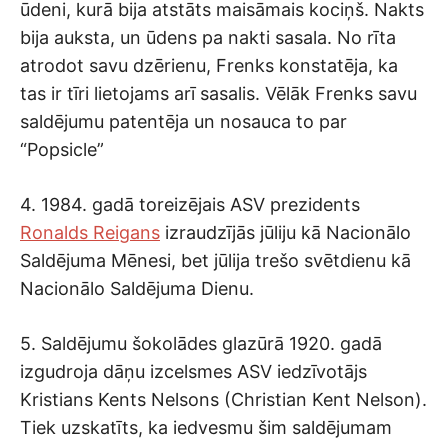
ūdeni, kurā bija atstāts maisāmais kociņš. Nakts
bija auksta, un ūdens pa nakti sasala. No rīta
atrodot savu dzērienu, Frenks konstatēja, ka
tas ir tīri lietojams arī sasalis. Vēlāk Frenks savu
saldējumu patentēja un nosauca to par
“Popsicle”
4. 1984. gadā toreizējais ASV prezidents
Ronalds Reigans
izraudzījās jūliju kā Nacionālo
Saldējuma Mēnesi, bet jūlija trešo svētdienu kā
Nacionālo Saldējuma Dienu.
5. Saldējumu šokolādes glazūrā 1920. gadā
izgudroja dāņu izcelsmes ASV iedzīvotājs
Kristians Kents Nelsons (Christian Kent Nelson).
Tiek uzskatīts, ka iedvesmu šim saldējumam