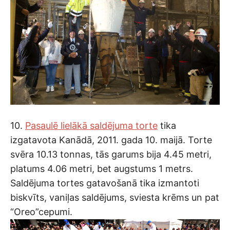
10.
Pasaulē lielākā saldējuma torte
tika
izgatavota Kanādā, 2011. gada 10. maijā. Torte
svēra 10.13 tonnas, tās garums bija 4.45 metri,
platums 4.06 metri, bet augstums 1 metrs.
Saldējuma tortes gatavošanā tika izmantoti
biskvīts, vaniļas saldējums, sviesta krēms un pat
“Oreo”cepumi.