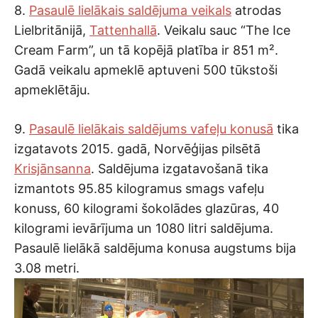
8.
Pasaulē lielākais saldējuma veikals
atrodas
Lielbritānijā,
Tattenhallā
. Veikalu sauc “The Ice
Cream Farm”, un tā kopējā platība ir 851 m².
Gadā veikalu apmeklē aptuveni 500 tūkstoši
apmeklētāju.
9.
Pasaulē lielākais saldējums vafeļu konusā
tika
izgatavots 2015. gadā, Norvēģijas pilsētā
Krisjānsanna
. Saldējuma izgatavošanā tika
izmantots 95.85 kilogramus smags vafeļu
konuss, 60 kilogrami šokolādes glazūras, 40
kilogrami ievārījuma un 1080 litri saldējuma.
Pasaulē lielākā saldējuma konusa augstums bija
3.08 metri.