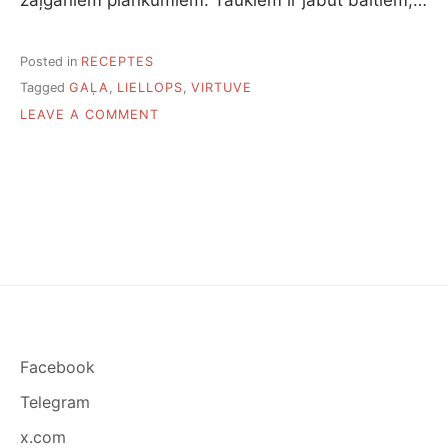
Posted in
RECEPTES
Tagged
GAĻA
,
LIELLOPS
,
VIRTUVE
ON
LEAVE A COMMENT
KĀ
UN
CIK
ILGI
VĀRĪT
LIELLOPA
GAĻU
Facebook
Telegram
x.com