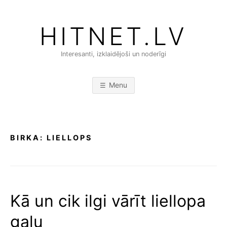
Skip
to
HITNET.LV
content
Interesanti, izklaidējoši un noderīgi
Menu
BIRKA:
LIELLOPS
Kā un cik ilgi vārīt liellopa
gaļu