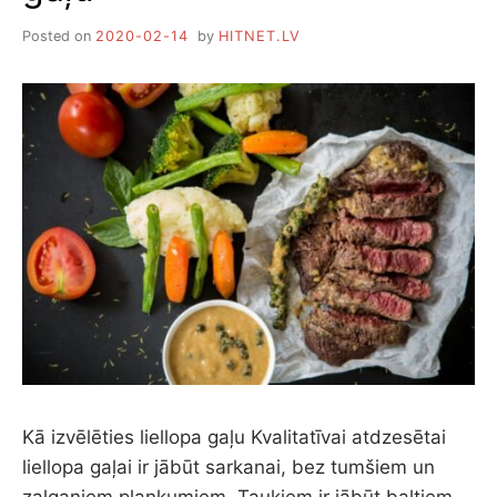
Posted on
2020-02-14
by
HITNET.LV
Kā izvēlēties liellopa gaļu Kvalitatīvai atdzesētai
liellopa gaļai ir jābūt sarkanai, bez tumšiem un
zaļganiem plankumiem. Taukiem ir jābūt baltiem,…