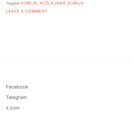
Tagged
GUMIJA
,
KOŠĻĀJAMĀ GUMIJA
ON
LEAVE A COMMENT
INTERESANTI
FAKTI
PAR
KOŠĻĀJAMO
GUMIJU
Facebook
Telegram
x.com