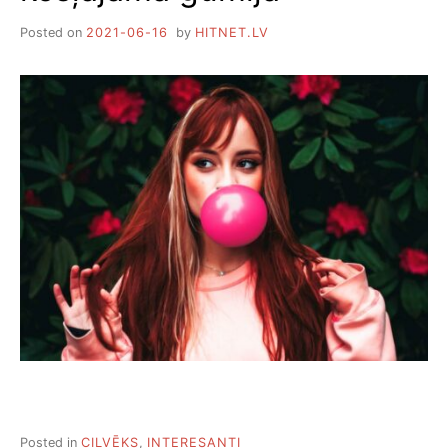
Posted on
2021-06-16
by
HITNET.LV
Posted in
CILVĒKS
,
INTERESANTI