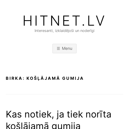
Skip
to
HITNET.LV
content
Interesanti, izklaidējoši un noderīgi
Menu
BIRKA:
KOŠĻĀJAMĀ GUMIJA
Kas notiek, ja tiek norīta
košļājamā gumija