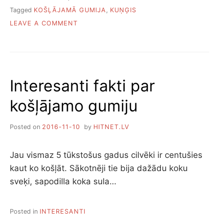
Tagged
KOŠĻĀJAMĀ GUMIJA
,
KUŅĢIS
ON
LEAVE A COMMENT
KAS
NOTIEK,
JA
TIEK
NORĪTA
Interesanti fakti par
KOŠĻĀJAMĀ
GUMIJA
košļājamo gumiju
Posted on
2016-11-10
by
HITNET.LV
Jau vismaz 5 tūkstošus gadus cilvēki ir centušies
kaut ko košļāt. Sākotnēji tie bija dažādu koku
sveķi, sapodilla koka sula…
Posted in
INTERESANTI