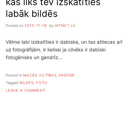
kas liks tev izskatīties
labāk bildēs
Posted on
2015-11-18
by
HITNET.LV
Vēlme labi izskatīties ir dabiska, un tas attiecas arī
uz fotogrāfijām. Ir lieliski ja cilvēks ir dabiski
fotogēnisks un gandrīz…
Posted in
MAZĀS VILTĪBAS
,
PADOMI
Tagged
BILDES
,
FOTO
ON
LEAVE A COMMENT
6
ĻOTI
VIENKĀRŠI
PADOMI,
KAS
LIKS