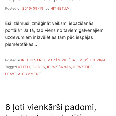
Posted on
2016-09-19
by
HITNET.LV
Esi izlēmusi izmēģināt veiksmi iepazīšanās
portālā? Ja tā, tad viens no taviem galvenajiem
uzdevumiem ir izvēlēties tam pēc iespējas
piemērotākas…
Posted in
INTERESANTI
,
MAZĀS VILTĪBAS
,
VIŅŠ UN VIŅA
Tagged
ATTĒLI
,
BILDES
,
IEPAZĪŠANĀS
,
IEPAZĪTIES
ON
LEAVE A COMMENT
KĀ
IZVĒLĒTIES
BILDES
IEPAZĪŠANĀS
PORTĀLAM
6 ļoti vienkārši padomi,