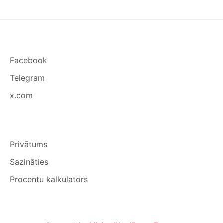
TEV
IZSKATĪTIES
LABĀK
BILDĒS
Facebook
Telegram
x.com
Privātums
Sazināties
Procentu kalkulators