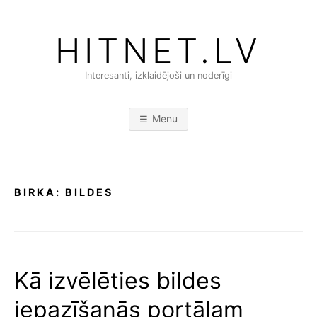
Skip
to
HITNET.LV
content
Interesanti, izklaidējoši un noderīgi
Menu
BIRKA:
BILDES
Kā izvēlēties bildes
iepazīšanās portālam