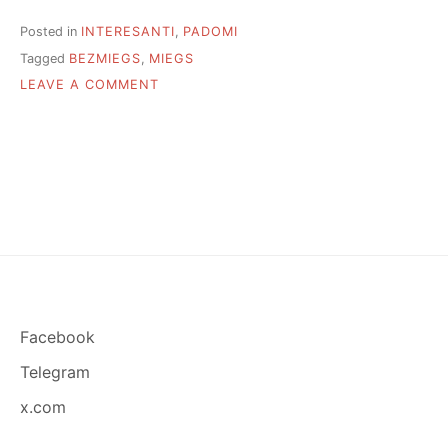
Posted in
INTERESANTI
,
PADOMI
Tagged
BEZMIEGS
,
MIEGS
O
LEAVE A COMMENT
N
K
Ā
L
A
B
I
I
Z
G
U
L
Facebook
Ē
T
Telegram
I
E
x.com
S
U