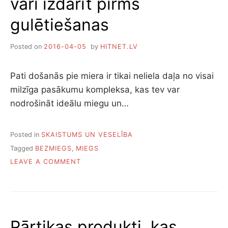
vari izdarīt pirms
I
gulētiešanas
R
J
Ā
Posted on
2016-04-05
by
HITNET.LV
G
U
Ļ
Pati došanās pie miera ir tikai neliela daļa no visai
,
milzīga pasākumu kompleksa, kas tev var
L
A
nodrošināt ideālu miegu un…
I
C
I
Posted in
SKAISTUMS UN VESELĪBA
L
Tagged
BEZMIEGS
,
MIEGS
V
O
LEAVE A COMMENT
Ē
N
K
7
S
S
J
L
U
I
S
Pārtikas produkti, kas
K
T