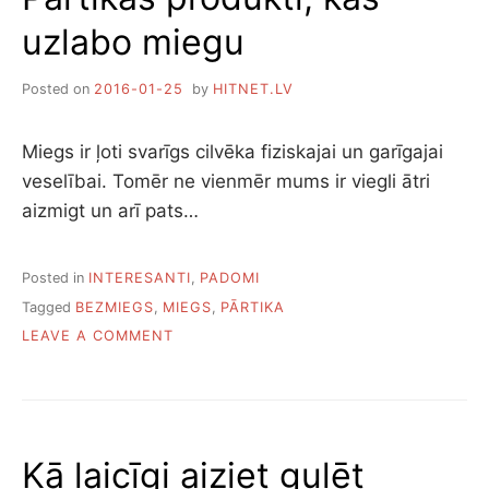
T
O
uzlabo miegu
Ā
S
K
A
Ā
T
Posted on
2016-01-25
by
HITNET.LV
S
P
L
Ū
I
T
Miegs ir ļoti svarīgs cilvēka fiziskajai un garīgajai
E
I
veselībai. Tomēr ne vienmēr mums ir viegli ātri
T
E
A
S
aizmigt un arī pats…
S
U
,
N
K
S
Posted in
INTERESANTI
,
PADOMI
U
P
Tagged
BEZMIEGS
,
MIEGS
,
PĀRTIKA
R
Ē
O
LEAVE A COMMENT
A
K
N
S
A
P
T
P
Ā
U
I
R
V
L
T
A
N
Kā laicīgi aiziet gulēt
I
R
S
K