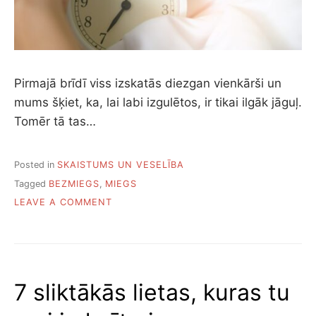
K
V
A
L
I
T
Pirmajā brīdī viss izskatās diezgan vienkārši un
Ā
mums šķiet, ka, lai labi izgulētos, ir tikai ilgāk jāguļ.
T
I
Tomēr tā tas…
Posted in
SKAISTUMS UN VESELĪBA
Tagged
BEZMIEGS
,
MIEGS
O
LEAVE A COMMENT
N
C
I
K
I
7 sliktākās lietas, kuras tu
L
G
I