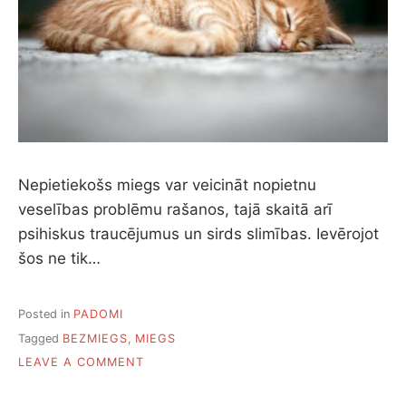
M
I
E
G
S
.
1
2
G
A
Nepietiekošs miegs var veicināt nopietnu
L
veselības problēmu rašanos, tajā skaitā arī
V
E
psihiskus traucējumus un sirds slimības. Ievērojot
N
šos ne tik…
I
E
I
Posted in
PADOMI
E
M
Tagged
BEZMIEGS
,
MIEGS
E
O
LEAVE A COMMENT
S
N
L
1