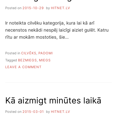
I
A
I
Posted on
2015-10-29
by
HITNET.LV
S
Z
P
D
R
A
Ir noteikta cilvēku kategorija, kura lai kā arī
O
R
necenstos nekādi nespēj laicīgi aiziet gulēt. Katru
D
Ī
U
rītu ar mokām mostoties, šie…
T
K
P
T
I
I
R
Posted in
CILVĒKS
,
PADOMI
,
M
Tagged
BEZMIEGS
,
MIEGS
K
S
O
LEAVE A COMMENT
A
G
N
S
U
K
U
L
Ā
Z
Ē
L
L
T
A
A
I
Kā aizmigt minūtes laikā
I
B
E
C
O
Š
Ī
M
A
Posted on
2015-03-01
by
HITNET.LV
G
I
N