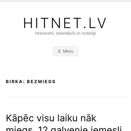
S
k
HITNET.LV
i
p
Interesanti, izklaidējoši un noderīgi
t
o
c
Menu
o
n
t
e
BIRKA:
BEZMIEGS
n
t
Kāpēc visu laiku nāk
miegs. 12 galvenie iemesli