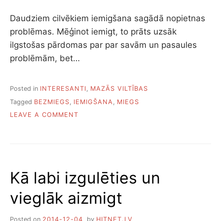
I
E
A
A
G
S
Daudziem cilvēkiem iemigšana sagādā nopietnas
I
U
problēmas. Mēģinot iemigt, to prāts uzsāk
Z
I
ilgstošas pārdomas par par savām un pasaules
E
problēmām, bet…
T
G
U
Posted in
INTERESANTI
,
MAZĀS VILTĪBAS
L
Tagged
BEZMIEGS
,
IEMIGŠANA
,
MIEGS
Ē
T
O
LEAVE A COMMENT
N
K
Ā
A
I
Kā labi izgulēties un
Z
M
vieglāk aizmigt
I
G
T
Posted on
2014-12-04
by
HITNET.LV