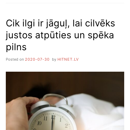
I
0
P
A
Cik ilgi ir jāguļ, lai cilvēks
D
O
justos atpūties un spēka
M
I
pilns
,
K
Ā
Posted on
2020-07-30
by
HITNET.LV
U
Z
L
A
B
O
T
M
I
E
G
A