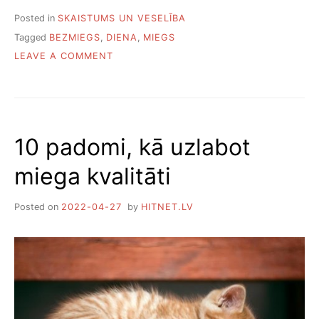
Posted in
SKAISTUMS UN VESELĪBA
Tagged
BEZMIEGS
,
DIENA
,
MIEGS
O
LEAVE A COMMENT
N
K
Ā
P
Ē
10 padomi, kā uzlabot
C
V
miega kvalitāti
I
S
U
Posted on
2022-04-27
by
HITNET.LV
L
A
I
K
U
N
Ā
K