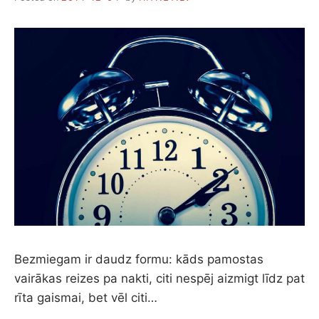
M
I
N
Ū
T
E
S
L
A
I
K
Ā
Bezmiegam ir daudz formu: kāds pamostas
vairākas reizes pa nakti, citi nespēj aizmigt līdz pat
rīta gaismai, bet vēl citi…