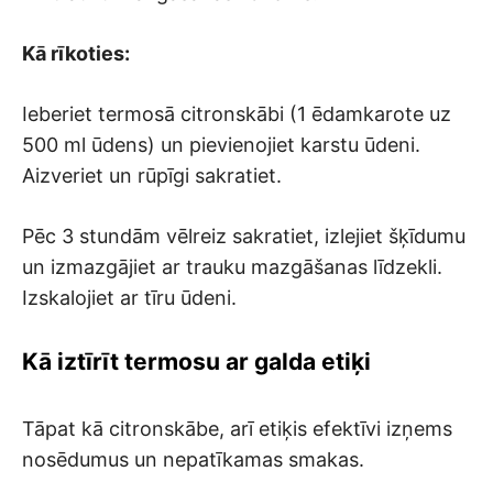
Kā rīkoties:
Ieberiet termosā citronskābi (1 ēdamkarote uz
500 ml ūdens) un pievienojiet karstu ūdeni.
Aizveriet un rūpīgi sakratiet.
Pēc 3 stundām vēlreiz sakratiet, izlejiet šķīdumu
un izmazgājiet ar trauku mazgāšanas līdzekli.
Izskalojiet ar tīru ūdeni.
Kā iztīrīt termosu ar galda etiķi
Tāpat kā citronskābe, arī etiķis efektīvi izņems
nosēdumus un nepatīkamas smakas.