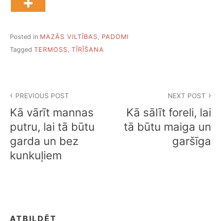
Posted in
MAZĀS VILTĪBAS
,
PADOMI
Tagged
TERMOSS
,
TĪRĪŠANA
Ziņu
PREVIOUS POST
NEXT POST
izvēlne
Kā vārīt mannas
Kā sālīt foreli, lai
putru, lai tā būtu
tā būtu maiga un
garda un bez
garšīga
kunkuļiem
ATBILDĒT