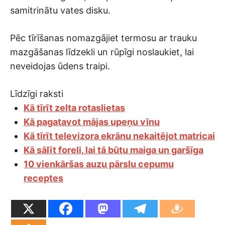
samitrinātu vates disku.
Pēc tīrīšanas nomazgājiet termosu ar trauku
mazgāšanas līdzekli un rūpīgi noslaukiet, lai
neveidojas ūdens traipi.
Līdzīgi raksti
Kā tīrīt zelta rotaslietas
Kā pagatavot mājas upeņu vīnu
Kā tīrīt televizora ekrānu nekaitējot matricai
Kā sālīt foreli, lai tā būtu maiga un garšīga
10 vienkāršas auzu pārslu cepumu
receptes