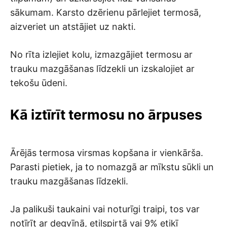
sākumam. Karsto dzērienu pārlejiet termosā,
aizveriet un atstājiet uz nakti.
No rīta izlejiet kolu, izmazgājiet termosu ar
trauku mazgāšanas līdzekli un izskalojiet ar
tekošu ūdeni.
Kā iztīrīt termosu no ārpuses
Ārējās termosa virsmas kopšana ir vienkārša.
Parasti pietiek, ja to nomazgā ar mīkstu sūkli un
trauku mazgāšanas līdzekli.
Ja palikuši taukaini vai noturīgi traipi, tos var
notīrīt ar degvīnā, etilspirtā vai 9% etiķī