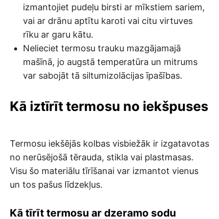
izmantojiet pudeļu birsti ar mīkstiem sariem,
vai ar drānu aptītu karoti vai citu virtuves
rīku ar garu kātu.
Nelieciet termosu trauku mazgājamajā
mašīnā, jo augstā temperatūra un mitrums
var sabojāt tā siltumizolācijas īpašības.
Kā iztīrīt termosu no iekšpuses
Termosu iekšējās kolbas visbiežāk ir izgatavotas
no nerūsējošā tērauda, stikla vai plastmasas.
Visu šo materiālu tīrīšanai var izmantot vienus
un tos pašus līdzekļus.
Kā tīrīt termosu ar dzeramo sodu