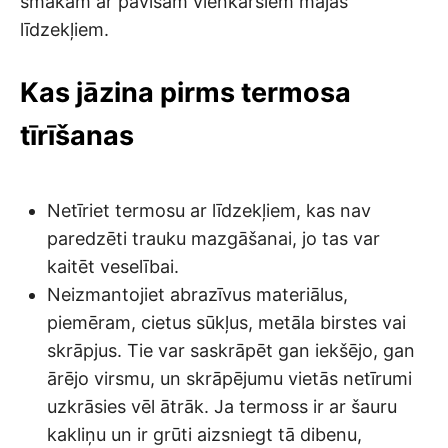
smakām ar pavisam vienkāršiem mājas
līdzekļiem.
Kas jāzina pirms termosa
tīrīšanas
Netīriet termosu ar līdzekļiem, kas nav
paredzēti trauku mazgāšanai, jo tas var
kaitēt veselībai.
Neizmantojiet abrazīvus materiālus,
piemēram, cietus sūkļus, metāla birstes vai
skrāpjus. Tie var saskrāpēt gan iekšējo, gan
ārējo virsmu, un skrāpējumu vietās netīrumi
uzkrāsies vēl ātrāk. Ja termoss ir ar šauru
kakliņu un ir grūti aizsniegt tā dibenu,