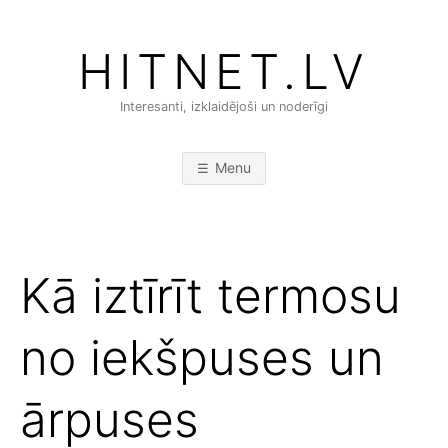
Skip
to
HITNET.LV
content
Interesanti, izklaidējoši un noderīgi
Menu
Kā iztīrīt termosu
no iekšpuses un
ārpuses