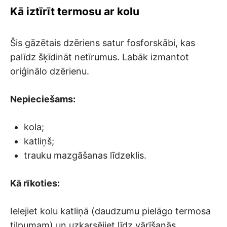
Kā iztīrīt termosu ar kolu
Šis gāzētais dzēriens satur fosforskābi, kas
palīdz šķīdināt netīrumus. Labāk izmantot
oriģinālo dzērienu.
Nepieciešams:
kola;
katliņš;
trauku mazgāšanas līdzeklis.
Kā rīkoties:
Ielejiet kolu katliņā (daudzumu pielāgo termosa
tilpumam) un uzkarsējiet līdz vārīšanās