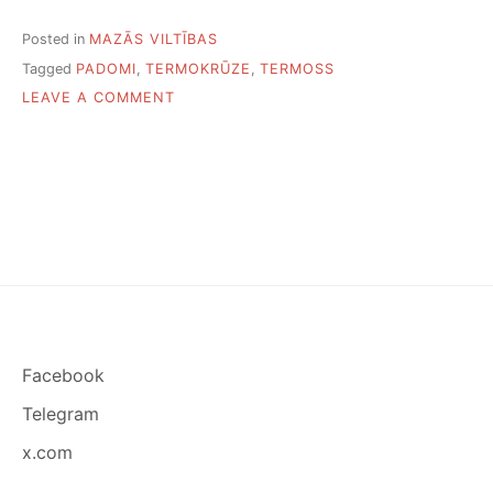
Posted in
MAZĀS VILTĪBAS
Tagged
PADOMI
,
TERMOKRŪZE
,
TERMOSS
ON
LEAVE A COMMENT
KĀ
NOVĒRST
NEPATĪKAMU
TERMOSA
AROMĀTU
Facebook
Telegram
x.com