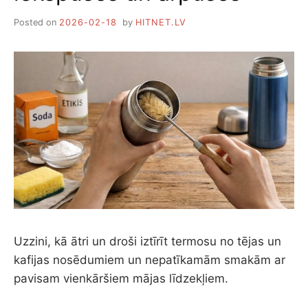
Posted on
2026-02-18
by
HITNET.LV
Uzzini, kā ātri un droši iztīrīt termosu no tējas un
kafijas nosēdumiem un nepatīkamām smakām ar
pavisam vienkāršiem mājas līdzekļiem.