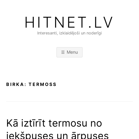
Skip
to
HITNET.LV
content
Interesanti, izklaidējoši un noderīgi
Menu
BIRKA:
TERMOSS
Kā iztīrīt termosu no
iekšpuses un ārpuses