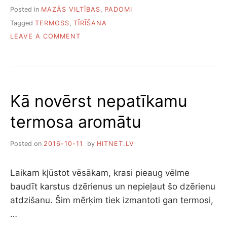
Posted in
MAZĀS VILTĪBAS
,
PADOMI
Tagged
TERMOSS
,
TĪRĪŠANA
ON
LEAVE A COMMENT
KĀ
IZTĪRĪT
TERMOSU
NO
IEKŠPUSES
Kā novērst nepatīkamu
UN
ĀRPUSES
termosa aromātu
Posted on
2016-10-11
by
HITNET.LV
Laikam kļūstot vēsākam, krasi pieaug vēlme
baudīt karstus dzērienus un nepieļaut šo dzērienu
atdzišanu. Šim mērķim tiek izmantoti gan termosi,
…