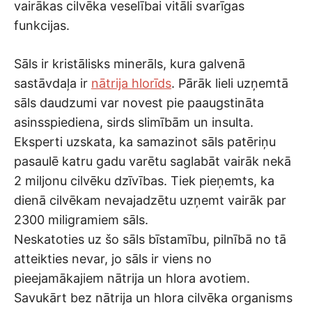
vairākas cilvēka veselībai vitāli svarīgas
funkcijas.
Sāls ir kristālisks minerāls, kura galvenā
sastāvdaļa ir
nātrija hlorīds
. Pārāk lieli uzņemtā
sāls daudzumi var novest pie paaugstināta
asinsspiediena, sirds slimībām un insulta.
Eksperti uzskata, ka samazinot sāls patēriņu
pasaulē katru gadu varētu saglabāt vairāk nekā
2 miljonu cilvēku dzīvības. Tiek pieņemts, ka
dienā cilvēkam nevajadzētu uzņemt vairāk par
2300 miligramiem sāls.
Neskatoties uz šo sāls bīstamību, pilnībā no tā
atteikties nevar, jo sāls ir viens no
pieejamākajiem nātrija un hlora avotiem.
Savukārt bez nātrija un hlora cilvēka organisms