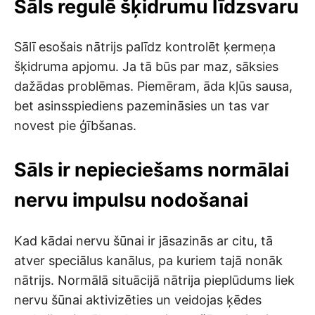
Sāls regulē šķidrumu līdzsvaru
Sālī esošais nātrijs palīdz kontrolēt ķermeņa
šķidruma apjomu. Ja tā būs par maz, sāksies
dažādas problēmas. Piemēram, āda kļūs sausa,
bet asinsspiediens pazemināsies un tas var
novest pie ģībšanas.
Sāls ir nepieciešams normālai
nervu impulsu nodošanai
Kad kādai nervu šūnai ir jāsazinās ar citu, tā
atver speciālus kanālus, pa kuriem tajā nonāk
nātrijs. Normālā situācijā nātrija pieplūdums liek
nervu šūnai aktivizēties un veidojas ķēdes