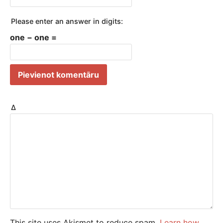
Please enter an answer in digits:
one − one =
Δ
This site uses Akismet to reduce spam.
Learn how