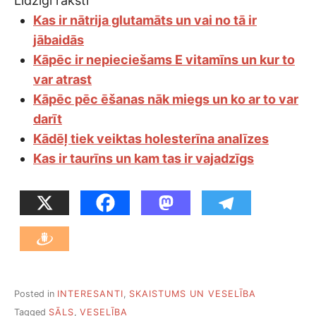
Līdzīgi raksti
Kas ir nātrija glutamāts un vai no tā ir
jābaidās
Kāpēc ir nepieciešams E vitamīns un kur to
var atrast
Kāpēc pēc ēšanas nāk miegs un ko ar to var
darīt
Kādēļ tiek veiktas holesterīna analīzes
Kas ir taurīns un kam tas ir vajadzīgs
Posted in
INTERESANTI
,
SKAISTUMS UN VESELĪBA
Tagged
SĀLS
,
VESELĪBA