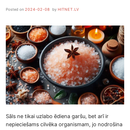
Posted on
2024-02-08
by
HITNET.LV
Sāls ne tikai uzlabo ēdiena garšu, bet arī ir
nepieciešams cilvēka organismam, jo nodrošina