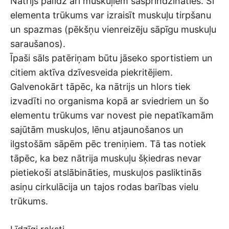
Nātrijs palīdz arī muskuļiem sasprindzināties. Šī
elementa trūkums var izraisīt muskuļu tirpšanu
un spazmas (pēkšņu vienreizēju sāpīgu muskuļu
saraušanos).
Īpaši sāls patēriņam būtu jāseko sportistiem un
citiem aktīva dzīvesveida piekritējiem.
Galvenokārt tāpēc, ka nātrijs un hlors tiek
izvadīti no organisma kopā ar sviedriem un šo
elementu trūkums var novest pie nepatīkamām
sajūtām muskuļos, lēnu atjaunošanos un
ilgstošām sāpēm pēc treniņiem. Tā tas notiek
tāpēc, ka bez nātrija muskuļu šķiedras nevar
pietiekoši atslābināties, muskuļos pasliktinās
asiņu cirkulācija un tajos rodas barības vielu
trūkums.