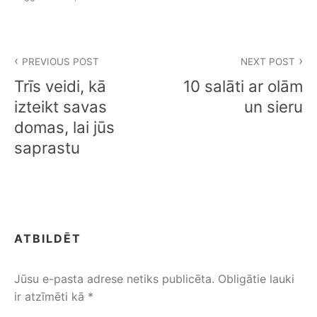
Z
PREVIOUS POST
NEXT POST
i
Trīs veidi, kā
10 salāti ar olām
ņ
izteikt savas
un sieru
domas, lai jūs
u
saprastu
i
z
v
ē
ATBILDĒT
l
Jūsu e-pasta adrese netiks publicēta.
Obligātie lauki
n
ir atzīmēti kā
*