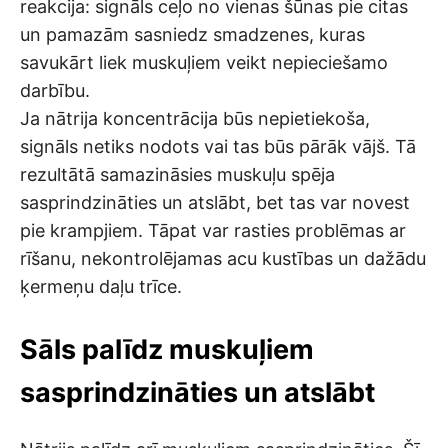
reakcija: signāls ceļo no vienas šūnas pie citas
un pamazām sasniedz smadzenes, kuras
savukārt liek muskuļiem veikt nepieciešamo
darbību.
Ja nātrija koncentrācija būs nepietiekoša,
signāls netiks nodots vai tas būs pārāk vājš. Tā
rezultātā samazināsies muskuļu spēja
sasprindzināties un atslābt, bet tas var novest
pie krampjiem. Tāpat var rasties problēmas ar
rīšanu, nekontrolējamas acu kustības un dažādu
ķermeņu daļu trīce.
Sāls palīdz muskuļiem
sasprindzināties un atslābt