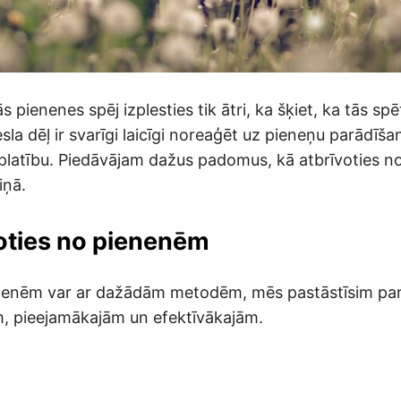
s pienenes spēj izplesties tik ātri, ka šķiet, ka tās spē
esla dēļ ir svarīgi laicīgi noreaģēt uz pieneņu parādīšan
zplatību. Piedāvājam dažus padomus, kā atbrīvoties 
iņā.
oties no pienenēm
ienenēm var ar dažādām metodēm, mēs pastāstīsim pa
, pieejamākajām un efektīvākajām.