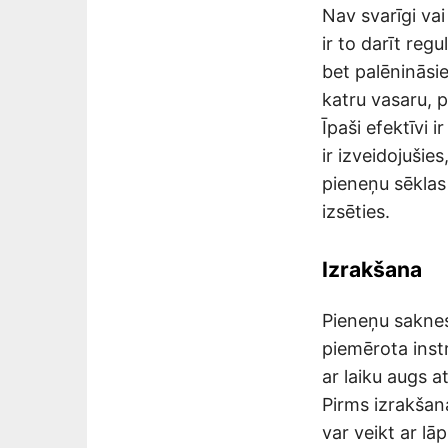
Nav svarīgi vai
ir to darīt reg
bet palēnināsi
katru vasaru, p
Īpaši efektīvi i
ir izveidojušie
pieneņu sēklas 
izsēties.
Izrakšana
Pieneņu saknes 
piemērota instr
ar laiku augs a
Pirms izrakšana
var veikt ar lāp