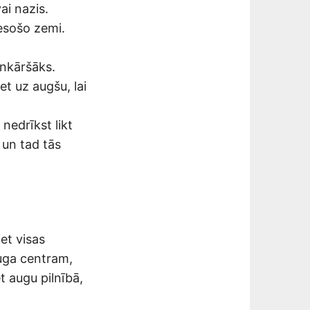
ai nazis.
esošo zemi.
enkāršāks.
et uz augšu, lai
nedrīkst likt
 un tad tās
et visas
auga centram,
t augu pilnībā,