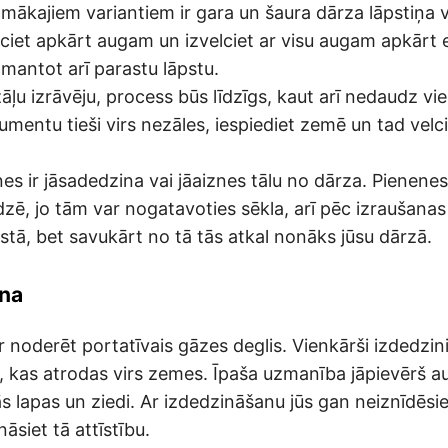
mākajiem variantiem ir gara un šaura dārza lāpstiņa v
ciet apkārt augam un izvelciet ar visu augam apkārt 
zmantot arī parastu lāpstu.
ļu izrāvēju, process būs līdzīgs, kaut arī nedaudz vi
umentu tieši virs nezāles, iespiediet zemē un tad velci
es ir jāsadedzina vai jāaiznes tālu no dārza. Pienenes 
ē, jo tām var nogatavoties sēkla, arī pēc izraušanas
ā, bet savukārt no tā tās atkal nonāks jūsu dārzā.
ana
 noderēt portatīvais gāzes deglis. Vienkārši izdedzini
, kas atrodas virs zemes. Īpaša uzmanība jāpievērš 
 lapas un ziedi. Ar izdedzināšanu jūs gan neiznīdēsie
nāsiet tā attīstību.