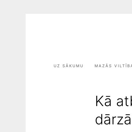
S
k
i
p
t
o
c
UZ SĀKUMU
MAZĀS VILTĪB
o
n
t
e
Kā at
n
t
dārzā