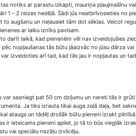
 tas notiks ar parastu izkapti, mauriņa pļaujmašīnu vai 
ulāri 1 – 2 reizes nedēļā. Šādi jūs neatbrīvosieties no p
et to augšanu un neļausiet tām dot sēklas. Veicot reg
ienenes ar laiku iznīks pavisam.
r to darīt laikā, kad pienenēm vēl nav izveidojušies zied
s, pēc nopļaušanas tās būtu jāaizvāc no jūsu dārza vai
var izveidoties arī tad, kad tās jau ir nopļautas un tad
var sasniegt pat 50 cm dziļumu un nereti tās ir grūti 
umenta. Ja tiks izrauta tikai auga zaļā daļa, bet sakn
tkal ataugs un tādēļ drošāk būtu pieneni izrakt pilnībā
s ir ieteicams pieneni apliet, jo tā to būs vieglāk izra
stu vai speciālu nezāļu izvilcēju.