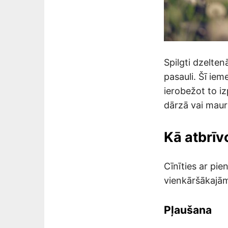
Spilgti dzeltenā
pasauli. Šī iem
ierobežot to i
dārzā vai maur
Kā atbrīv
Cīnīties ar p
vienkāršākajām
Pļaušana