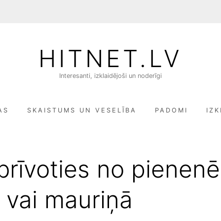
HITNET.LV
Interesanti, izklaidējoši un noderīgi
AS
SKAISTUMS UN VESELĪBA
PADOMI
IZK
brīvoties no pienen
 vai mauriņā