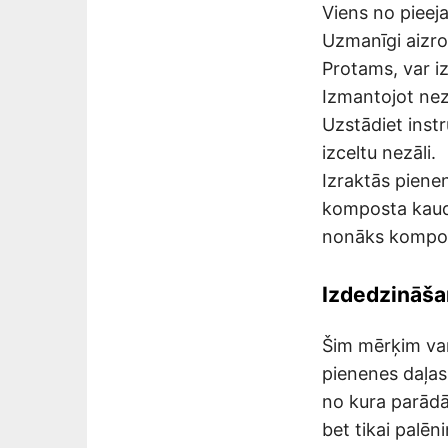
Viens no pieeja
Uzmanīgi aizro
Protams, var i
Izmantojot nezā
Uzstādiet instr
izceltu nezāli.
Izraktās pienen
komposta kaudz
nonāks kompost
Izdedzināš
Šim mērķim var
pienenes daļas
no kura parādās
bet tikai palēni