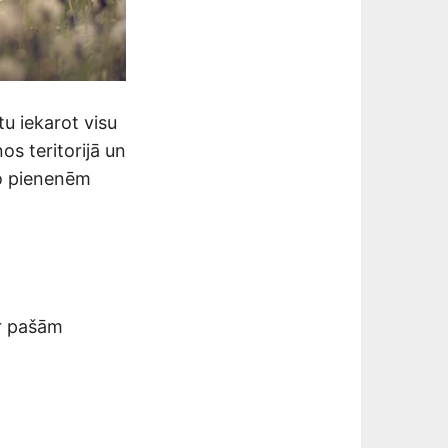
tu iekarot visu
os teritorijā un
no pienenēm
r pašām