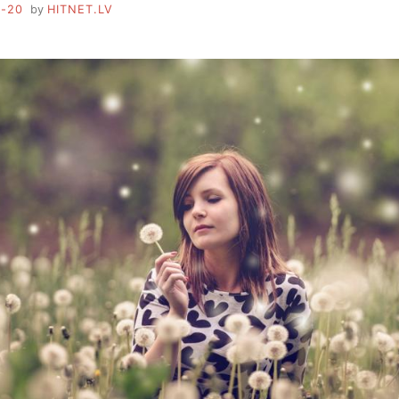
6-20
by
HITNET.LV