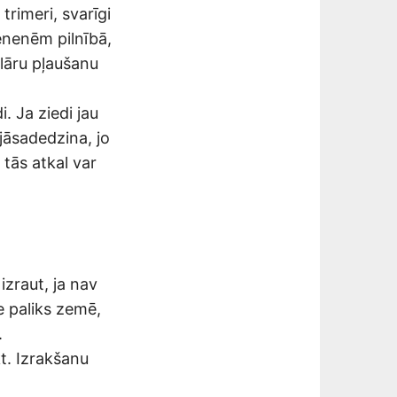
trimeri, svarīgi
ienenēm pilnībā,
ulāru pļaušanu
i. Ja ziedi jau
 jāsadedzina, jo
 tās atkal var
izraut, ja nav
e paliks zemē,
.
kt. Izrakšanu