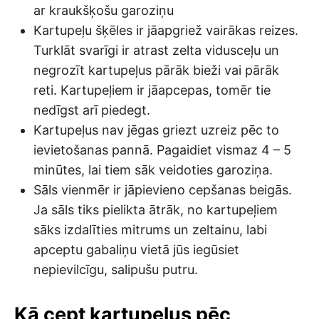
ar kraukšķošu garoziņu
Kartupeļu šķēles ir jāapgriež vairākas reizes.
Turklāt svarīgi ir atrast zelta vidusceļu un
negrozīt kartupeļus pārāk bieži vai pārāk
reti. Kartupeļiem ir jāapcepas, tomēr tie
nedīgst arī piedegt.
Kartupeļus nav jēgas griezt uzreiz pēc to
ievietošanas pannā. Pagaidiet vismaz 4 – 5
minūtes, lai tiem sāk veidoties garoziņa.
Sāls vienmēr ir jāpievieno cepšanas beigās.
Ja sāls tiks pielikta ātrāk, no kartupeļiem
sāks izdalīties mitrums un zeltainu, labi
apceptu gabaliņu vietā jūs iegūsiet
nepievilcīgu, salipušu putru.
Kā cept kartupeļus pēc