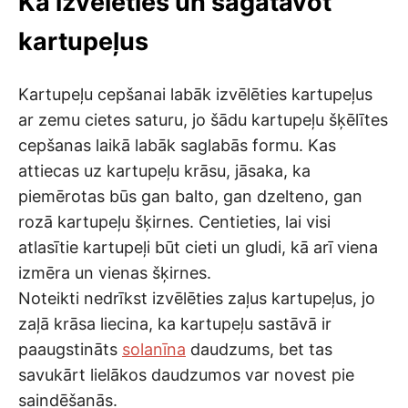
Kā izvēlēties un sagatavot
kartupeļus
Kartupeļu cepšanai labāk izvēlēties kartupeļus
ar zemu cietes saturu, jo šādu kartupeļu šķēlītes
cepšanas laikā labāk saglabās formu. Kas
attiecas uz kartupeļu krāsu, jāsaka, ka
piemērotas būs gan balto, gan dzelteno, gan
rozā kartupeļu šķirnes. Centieties, lai visi
atlasītie kartupeļi būt cieti un gludi, kā arī viena
izmēra un vienas šķirnes.
Noteikti nedrīkst izvēlēties zaļus kartupeļus, jo
zaļā krāsa liecina, ka kartupeļu sastāvā ir
paaugstināts
solanīna
daudzums, bet tas
savukārt lielākos daudzumos var novest pie
saindēšanās.