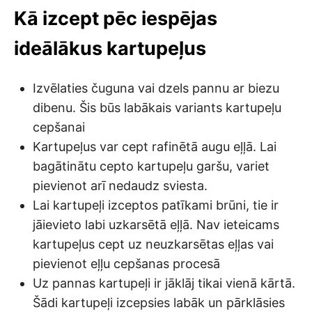
Kā izcept pēc iespējas
ideālākus kartupeļus
Izvēlaties čuguna vai dzels pannu ar biezu
dibenu. Šis būs labākais variants kartupeļu
cepšanai
Kartupeļus var cept rafinētā augu eļļā. Lai
bagātinātu cepto kartupeļu garšu, variet
pievienot arī nedaudz sviesta.
Lai kartupeļi izceptos patīkami brūni, tie ir
jāievieto labi uzkarsētā eļļā. Nav ieteicams
kartupeļus cept uz neuzkarsētas eļļas vai
pievienot eļļu cepšanas procesā
Uz pannas kartupeļi ir jāklāj tikai vienā kārtā.
Šādi kartupeļi izcepsies labāk un pārklāsies