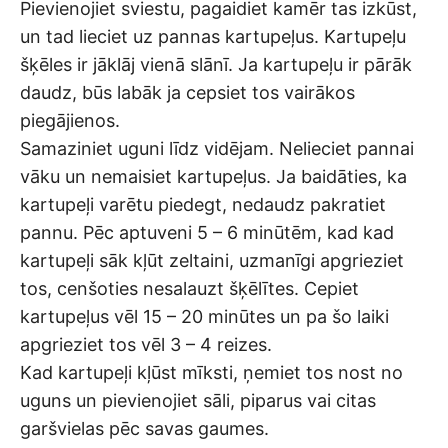
Pievienojiet sviestu, pagaidiet kamēr tas izkūst,
un tad lieciet uz pannas kartupeļus. Kartupeļu
šķēles ir jāklāj vienā slānī. Ja kartupeļu ir pārāk
daudz, būs labāk ja cepsiet tos vairākos
piegājienos.
Samaziniet uguni līdz vidējam. Nelieciet pannai
vāku un nemaisiet kartupeļus. Ja baidāties, ka
kartupeļi varētu piedegt, nedaudz pakratiet
pannu. Pēc aptuveni 5 – 6 minūtēm, kad kad
kartupeļi sāk kļūt zeltaini, uzmanīgi apgrieziet
tos, cenšoties nesalauzt šķēlītes. Cepiet
kartupeļus vēl 15 – 20 minūtes un pa šo laiki
apgrieziet tos vēl 3 – 4 reizes.
Kad kartupeļi kļūst mīksti, ņemiet tos nost no
uguns un pievienojiet sāli, piparus vai citas
garšvielas pēc savas gaumes.