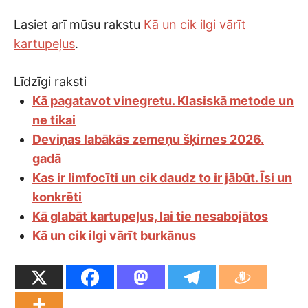
Lasiet arī mūsu rakstu
Kā un cik ilgi vārīt
kartupeļus
.
Līdzīgi raksti
Kā pagatavot vinegretu. Klasiskā metode un
ne tikai
Deviņas labākās zemeņu šķirnes 2026.
gadā
Kas ir limfocīti un cik daudz to ir jābūt. Īsi un
konkrēti
Kā glabāt kartupeļus, lai tie nesabojātos
Kā un cik ilgi vārīt burkānus