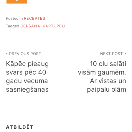
Posted in
RECEPTES
Tagged
CEPŠANA
,
KARTUPEĻI
Ziņu
PREVIOUS POST
NEXT POST
izvēlne
Kāpēc pieaug
10 olu salāti
svars pēc 40
visām gaumēm.
gadu vecuma
Ar vistas un
sasniegšanas
paipalu olām
ATBILDĒT