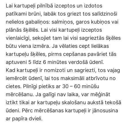
Lai kartupeļi pilnībā izceptos un izdotos
patīkami brūni, labāk tos griezt tos salīdzinoši
nelielos gabaliņos: salmiņos, garos kubiņos vai
plānās šķēlēs. Lai visi kartupeļi izceptos
vienlaicīgi, sekojiet tam lai visi sagrieztās šķēles
būtu viena izmēra. Ja vēlaties cept lielākas
kartupeļu šķēles, pirms cepšanas pavāriet tās
aptuveni 5 līdz 6 minūtes verdošā ūdenī.
Kad kartupeļi ir nomizoti un sagriezti, tos vajag
iemērcēt ūdenī, lai tos maksimāli atbrīvotu no
cietes. Pilnīgi pietiks ar 30 – 60 minūšu
mērcēšanu. Ja galīgi nav laika, var mēģināt
iztikt tikai ar kartupeļu skalošanu aukstā tekošā
ūdeni. Pērc mērcēšanas kartupeļi ir jānosusina
ar papīra dvieli.