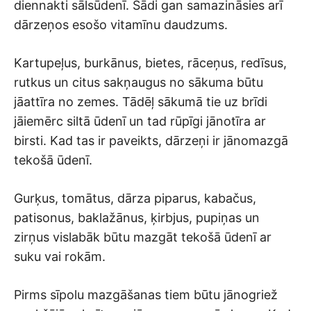
diennakti sālsūdenī. Šādi gan samazināsies arī
dārzeņos esošo vitamīnu daudzums.
Kartupeļus, burkānus, bietes, rāceņus, redīsus,
rutkus un citus sakņaugus no sākuma būtu
jāattīra no zemes. Tādēļ sākumā tie uz brīdi
jāiemērc siltā ūdenī un tad rūpīgi jānotīra ar
birsti. Kad tas ir paveikts, dārzeņi ir jānomazgā
tekošā ūdenī.
Gurķus, tomātus, dārza piparus, kabačus,
patisonus, baklažānus, ķirbjus, pupiņas un
zirņus vislabāk būtu mazgāt tekošā ūdenī ar
suku vai rokām.
Pirms sīpolu mazgāšanas tiem būtu jānogriež