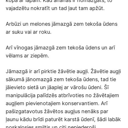
kopā ar lapām. Kad ananās ir nomazgāts, to
vajadzētu nokratīt un tad ļaut tam apžūt.
Arbūzi un melones jāmazgā zem tekoša ūdens
ar suku vai ar roku.
Arī vīnogas jāmazgā zem tekoša ūdens un arī
vēlams ar ziepēm.
Jāmazgā ir arī pirktie žāvētie augļi. Žāvētie augļi
sākumā jānomazgā zem tekoša ūdens, tad tie
jāievieto sietā un jāaplej ar vārošu ūdeni. Šī
manipulācija palīdzēs atbrīvoties no žāvētajiem
augļiem pievienotajiem konservantiem. Arī
pašizgatavotus žāvētos augļus nenāks par
ļaunu kādu brīdi paturēt karstā ūdenī, šādi labāk
noskalosies smiltis un citi nepiederoši