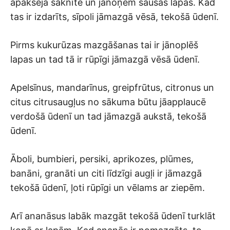
apakšējā saknīte un jānoņem sausās lapas. Kad
tas ir izdarīts, sīpoli jāmazgā vēsā, tekošā ūdenī.
Pirms kukurūzas mazgāšanas tai ir jānoplēš
lapas un tad tā ir rūpīgi jāmazgā vēsā ūdenī.
Apelsīnus, mandarīnus, greipfrūtus, citronus un
citus citrusaugļus no sākuma būtu jāapplaucē
verdošā ūdenī un tad jāmazgā aukstā, tekošā
ūdenī.
Āboli, bumbieri, persiki, aprikozes, plūmes,
banāni, granāti un citi līdzīgi augļi ir jāmazgā
tekošā ūdenī, ļoti rūpīgi un vēlams ar ziepēm.
Arī ananāsus labāk mazgāt tekošā ūdenī turklāt