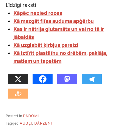
Līdzīgi raksti
Kāpēc nezied rozes
Kā mazgāt flīsa auduma apģērbu
Kas ir nātrija glutamāts un vai no tā ir
jābaidās
Kā uzglabāt ķirbjus pareizi
Kā iztīrīt plastilīnu no drēbēm, paklāja,
matiem un tapetēm
Posted in
PADOMI
Tagged
AUGĻI
,
DĀRZEŅI