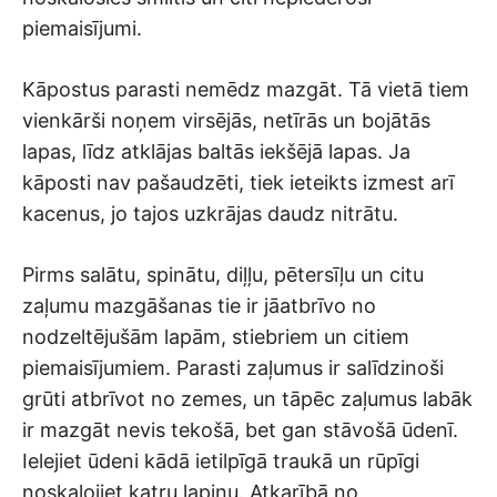
piemaisījumi.
Kāpostus parasti nemēdz mazgāt. Tā vietā tiem
vienkārši noņem virsējās, netīrās un bojātās
lapas, līdz atklājas baltās iekšējā lapas. Ja
kāposti nav pašaudzēti, tiek ieteikts izmest arī
kacenus, jo tajos uzkrājas daudz nitrātu.
Pirms salātu, spinātu, diļļu, pētersīļu un citu
zaļumu mazgāšanas tie ir jāatbrīvo no
nodzeltējušām lapām, stiebriem un citiem
piemaisījumiem. Parasti zaļumus ir salīdzinoši
grūti atbrīvot no zemes, un tāpēc zaļumus labāk
ir mazgāt nevis tekošā, bet gan stāvošā ūdenī.
Ielejiet ūdeni kādā ietilpīgā traukā un rūpīgi
noskalojiet katru lapiņu. Atkarībā no