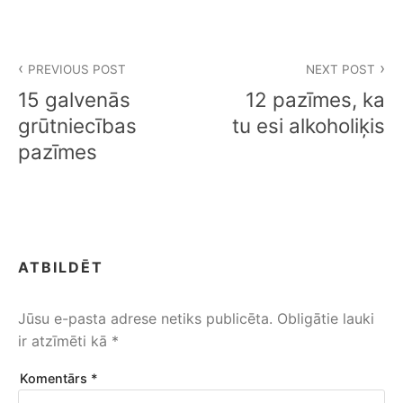
Z
PREVIOUS POST
NEXT POST
i
15 galvenās
12 pazīmes, ka
ņ
grūtniecības
tu esi alkoholiķis
pazīmes
u
i
z
v
ATBILDĒT
ē
Jūsu e-pasta adrese netiks publicēta.
Obligātie lauki
l
ir atzīmēti kā
*
n
Komentārs
*
e