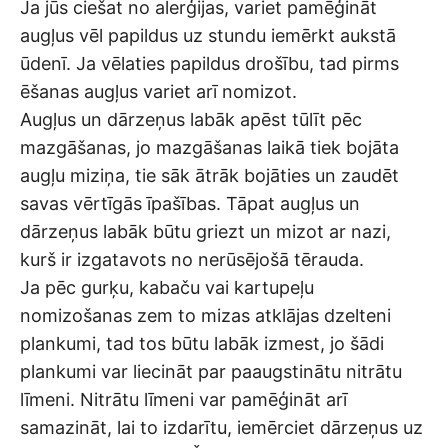
Ja jūs ciešat no alerģijas, variet pamēģināt
augļus vēl papildus uz stundu iemērkt aukstā
ūdenī. Ja vēlaties papildus drošību, tad pirms
ēšanas augļus variet arī nomizot.
Augļus un dārzeņus labāk apēst tūlīt pēc
mazgāšanas, jo mazgāšanas laikā tiek bojāta
augļu miziņa, tie sāk ātrāk bojāties un zaudēt
savas vērtīgās īpašības. Tāpat augļus un
dārzeņus labāk būtu griezt un mizot ar nazi,
kurš ir izgatavots no nerūsējošā tērauda.
Ja pēc gurķu, kabaču vai kartupeļu
nomizošanas zem to mizas atklājas dzelteni
plankumi, tad tos būtu labāk izmest, jo šādi
plankumi var liecināt par paaugstinātu nitrātu
līmeni. Nitrātu līmeni var pamēģināt arī
samazināt, lai to izdarītu, iemērciet dārzeņus uz