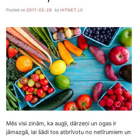
Posted on
2017-02-28
by
HITNET.LV
Mēs visi zinām, ka augļi, dārzeņi un ogas ir
jāmazgā, lai šādi tos atbrīvotu no netīrumiem un