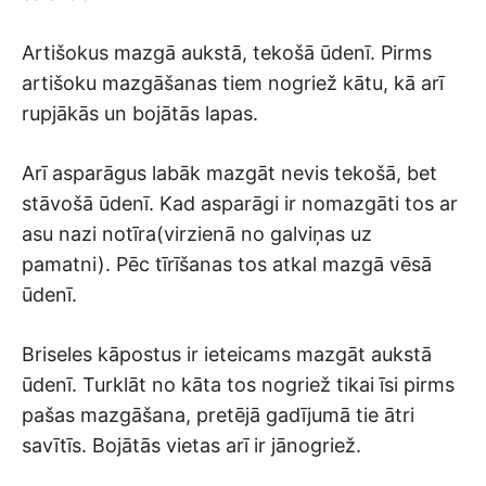
Artišokus mazgā aukstā, tekošā ūdenī. Pirms
artišoku mazgāšanas tiem nogriež kātu, kā arī
rupjākās un bojātās lapas.
Arī asparāgus labāk mazgāt nevis tekošā, bet
stāvošā ūdenī. Kad asparāgi ir nomazgāti tos ar
asu nazi notīra(virzienā no galviņas uz
pamatni). Pēc tīrīšanas tos atkal mazgā vēsā
ūdenī.
Briseles kāpostus ir ieteicams mazgāt aukstā
ūdenī. Turklāt no kāta tos nogriež tikai īsi pirms
pašas mazgāšana, pretējā gadījumā tie ātri
savītīs. Bojātās vietas arī ir jānogriež.