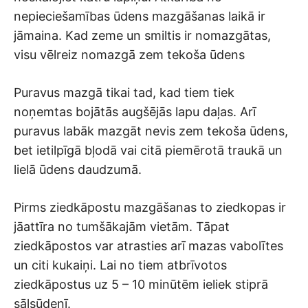
nepieciešamības ūdens mazgāšanas laikā ir
jāmaina. Kad zeme un smiltis ir nomazgātas,
visu vēlreiz nomazgā zem tekoša ūdens
Puravus mazgā tikai tad, kad tiem tiek
noņemtas bojātās augšējās lapu daļas. Arī
puravus labāk mazgāt nevis zem tekoša ūdens,
bet ietilpīgā bļodā vai citā piemērotā traukā un
lielā ūdens daudzumā.
Pirms ziedkāpostu mazgāšanas to ziedkopas ir
jāattīra no tumšākajām vietām. Tāpat
ziedkāpostos var atrasties arī mazas vabolītes
un citi kukaiņi. Lai no tiem atbrīvotos
ziedkāpostus uz 5 – 10 minūtēm ieliek stiprā
sālsūdenī.