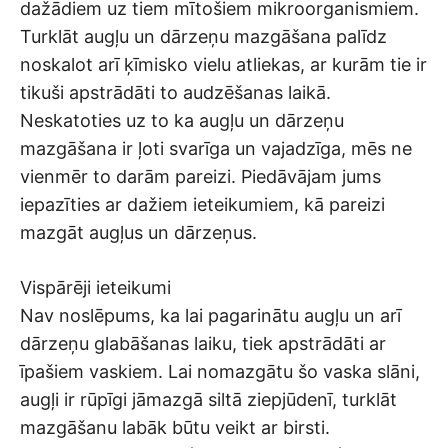
dažādiem uz tiem mītošiem mikroorganismiem.
Turklāt augļu un dārzeņu mazgāšana palīdz
noskalot arī ķīmisko vielu atliekas, ar kurām tie ir
tikuši apstrādāti to audzēšanas laikā.
Neskatoties uz to ka augļu un dārzeņu
mazgāšana ir ļoti svarīga un vajadzīga, mēs ne
vienmēr to darām pareizi. Piedāvājam jums
iepazīties ar dažiem ieteikumiem, kā pareizi
mazgāt augļus un dārzeņus.
Vispārēji ieteikumi
Nav noslēpums, ka lai pagarinātu augļu un arī
dārzeņu glabāšanas laiku, tiek apstrādāti ar
īpašiem vaskiem. Lai nomazgātu šo vaska slāni,
augļi ir rūpīgi jāmazgā siltā ziepjūdenī, turklāt
mazgāšanu labāk būtu veikt ar birsti.