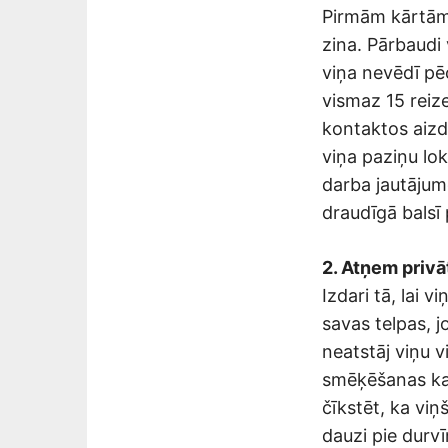
Pirmām kārtām n
zina. Pārbaudi 
viņa nevēdī pē
vismaz 15 reiz
kontaktos aizd
viņa paziņu lok
darba jautājum
draudīgā balsī 
2. Atņem privā
Izdari tā, lai
savas telpas, 
neatstāj viņu v
smēķēšanas kai
čīkstēt, ka viņ
dauzi pie durvī