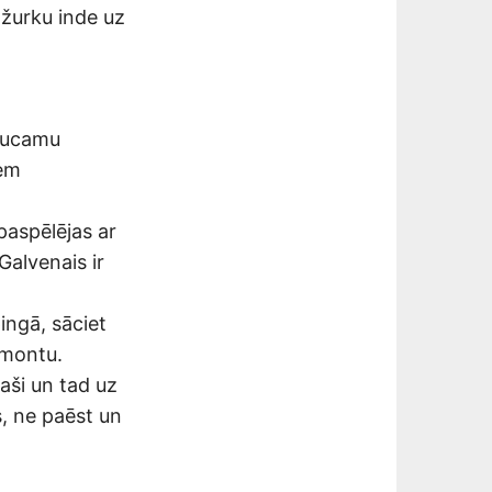
ā žurku inde uz
jaucamu
iem
paspēlējas ar
Galvenais ir
ingā, sāciet
emontu.
paši un tad uz
, ne paēst un