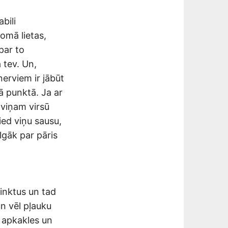
bili
omā lietas,
par to
 tev. Un,
nerviem ir jābūt
ā punktā. Ja ar
 viņam virsū
pied viņu sausu,
lgāk par pāris
inktus un tad
un vēl pļauku
z apkakles un