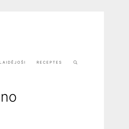
Search
LAIDĒJOŠI
RECEPTES
for:
 no