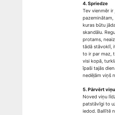
4. Spriedze
Tev vienmēr ir 
pazeminātam, r
kuras būtu jāda
skandālu. Regul
protams, neaizm
tādā stāvoklī, 
to ir par maz, 
visi kopā, turk
īpaši tajās die
nedēļām viņš n
5. Pārvērt viņu
Noved viņu līd
patstāvīgi to u
iedod. Ballītē 