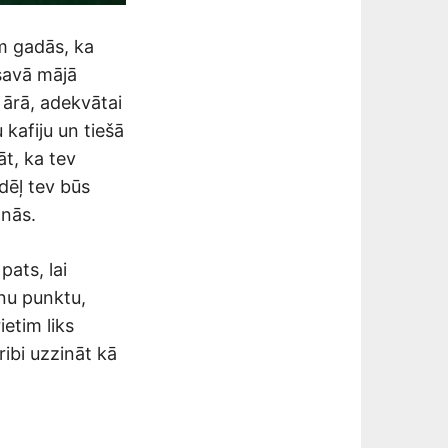
ēm gadās, ka
 savā mājā
 ārā, adekvātai
 kafiju un tiešā
āt, ka tev
ādēļ tev būs
anās.
pats, lai
ienu punktu,
ietim liks
ibi uzzināt kā