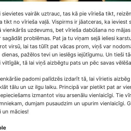
i sievietes vairāk uztrauc, tas kā pie vīrieša tikt, reiz
 tikt no vīrieša vaļā. Vispirms ir jāatceras, ka ieviest
ērā vienkāršs uzdevums, bet vīrieša dabūšana no mājas
ar sagādāt problēmas. Pat ja tu viņam sejā ieliesi karstu
rot virsū, lai tas tūlīt pat vācas prom, viņš var nodom
ā dienas, pažēlos tevi un ieslēgs iejūtīgumu. Un tieši t
ni viltīgāk, tā lai viņš aizbēgtu pats un pēc savas vēlēš
ienkāršie padomi palīdzēs izdarīt tā, lai vīrietis aizbēg 
klāt tālu un uz ilgu laiku. Principā var pietikt pat ar v
nepieciešams izmantot visu arsenālu vienlaicīgi. Tie vīr
tumniekam, dumjam pusaudzim un upurim vienlaicīgi. Gr
i un mācies!
ole