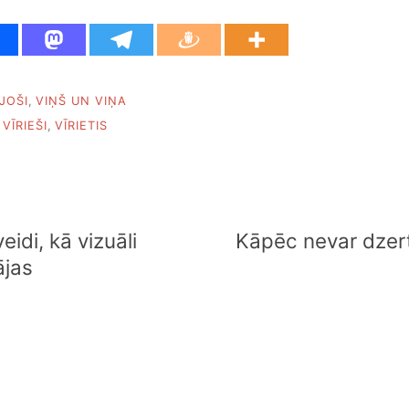
JOŠI
,
VIŅŠ UN VIŅA
,
VĪRIEŠI
,
VĪRIETIS
eidi, kā vizuāli
Kāpēc nevar dzert
ājas