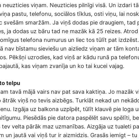
euzticies viņam. Neuzticies pilnīgi visā. Un izdari tā 
viņa pastu, telefonu, sociālos tīklus, osti viņu, lai nos
c svešām smaržām. Ja viņš dodas pie draugiem, tad 
es, ja dodas uz bāru tad ne mazāk kā 25 reizes. Atrod
omīgus telefona numurus un liec tos tūlīt pat izdzēst.
ā nav bīstamu sieviešu un aizliedz viņam ar tām konta
os. Pēkšņi uzrodies, kad viņš ar kādu runā pa telefonu
pajautā, kas viņam zvanīja un ko tai kucei vajag.
to telpu
 viņam tavā mājā vairs nav pat sava kaktiņa. Jo mazāk 
jo ātrāk viņš no tevis aizbēgs. Turklāt nekad un nekād
ienu. Izgāja uz balkona uzpīpēt, tūlīt klauvē pie loga u
tīgumu. Piesēdās pie datora paspēlēt savu spēlīti, be
š tev velta pārāk maz uzmanības. Aizgāja uz tualeti p
m un jautā vai viņš tur ir aizmidzis. Grasās iemigt – tu 