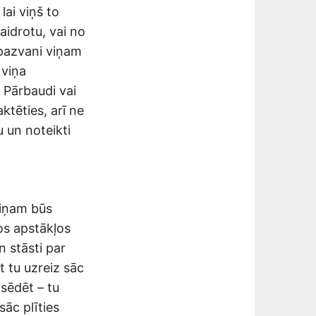
lai viņš to
kaidrotu, vai no
pazvani viņam
 viņa
 Pārbaudi vai
ktēties, arī ne
 un noteikti
viņam būs
os apstākļos
n stāsti par
t tu uzreiz sāc
asēdēt – tu
sāc plīties