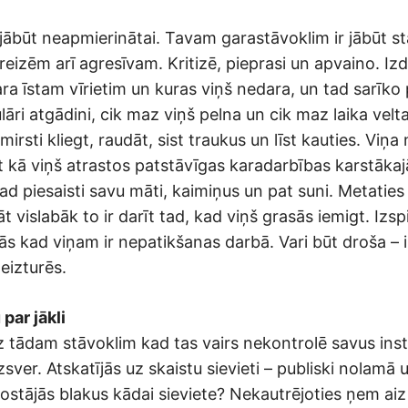
jābūt neapmierinātai. Tavam garastāvoklim ir jābūt sta
eizēm arī agresīvam. Kritizē, pieprasi un apvaino. Izd
ra īstam vīrietim un kuras viņš nedara, un tad sarīko 
āri atgādini, cik maz viņš pelna un cik maz laika velta
irsti kliegt, raudāt, sist traukus un līst kauties. Viņa 
it kā viņš atrastos patstāvīgas karadarbības karstākaj
tad piesaisti savu māti, kaimiņus un pat suni. Metaties
lāt vislabāk to ir darīt tad, kad viņš grasās iemigt. Izs
nās kad viņam ir nepatikšanas darbā. Vari būt droša – i
eizturēs.
 par jākli
z tādam stāvoklim kad tas vairs nekontrolē savus inst
zsver. Atskatījās uz skaistu sievieti – publiski nolamā 
nostājās blakus kādai sieviete? Nekautrējoties ņem ai