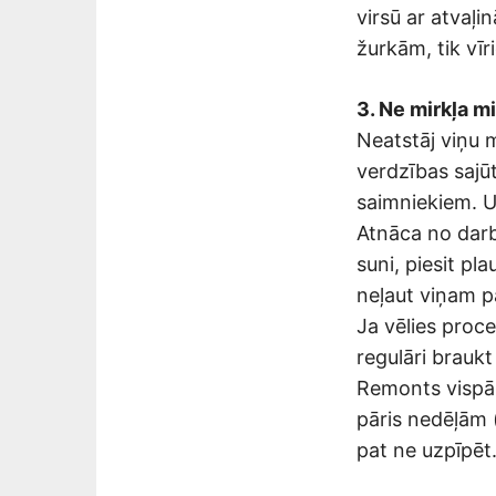
virsū ar atvaļi
žurkām, tik vīri
3. Ne mirkļa m
Neatstāj viņu 
verdzības sajū
saimniekiem. U
Atnāca no darba
suni, piesit pl
neļaut viņam pa
Ja vēlies proce
regulāri braukt
Remonts vispār 
pāris nedēļām 
pat ne uzpīpēt