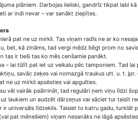
nājuma plāniem. Darbojas lieliski, gandrīz tikpat labi k
eti ar indi nevar – var sanākt ziepītes.
iera
mierā pat ne uz mirkli. Tas viņam radīs ne ar ko nesa
tu, bet, kā zināms, tad vergi mēdz bēgt prom no sav
n tas ir tieši tas ko mēs cenšamie panākt.
 – lai tūlīt pat iet uz veikalu pēc tamponiem. Tad lai 
auktiņu, savāc zeķes vai nomazgā traukus utt. u. t. jpr. 
t ne uz mirkli apsēsties vai apgulties.
su vēl vairāk paātrināt, tad regulāri ņem viņu līdzi šop
 uz laukiem un audzēt dārzeņus vai sāciet tur taisīt r
ir universāls līdzeklis. Taisiet to katru gadu, turklāt 
(vai pat mēnešiem) viņam nesanāks ne lāgā apsēsties
.