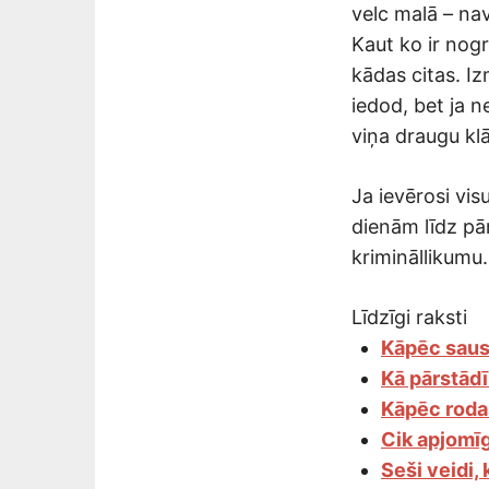
velc malā – na
Kaut ko ir nogr
kādas citas. Iz
iedod, bet ja ne
viņa draugu kl
Ja ievērosi vi
dienām līdz pār
krimināllikumu.
Līdzīgi raksti
Kāpēc saus
Kā pārstādī
Kāpēc rodas
Cik apjomīg
Seši veidi, 