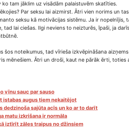
v ko tam jāklim uz visādām palaistuvēm skatīties.
ēkojies? Par seksu lai aizmirst. Ātri vien norims un ta
manto seksu kā motivācijas sistēmu. Ja ir nopelnījis,
, tad lai ciešas. Ilgi neviens to neizturēs, īpaši, ja darīs
ātbūtnē.
sus šos noteikumus, tad vīrieša izkvēpināšana aizņems
is mēnešiem. Ātri un droši, kaut ne pārāk ērti, toties 
o vīnu sauc par sauso
t istabas augus tiem nekaitējot
 dedzinoša sajūta acīs un ko ar to darīt
a matu izkrišana ir normāla
kā iztīrīt zāles traipus no džinsiem