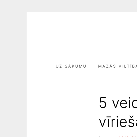
Skip
to
content
UZ SĀKUMU
MAZĀS VILTĪB
5 veid
vīrieš