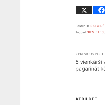
Posted in
IZKLAIDĒ
Tagged
SIEVIETES
Ziņu
PREVIOUS POST
izvēlne
5 vienkārši v
pagarināt k
ATBILDĒT