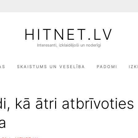
HITNET.LV
Interesanti, izklaidējoši un noderīgi
AS
SKAISTUMS UN VESELĪBA
PADOMI
IZK
i, kā ātri atbrīvoties
a