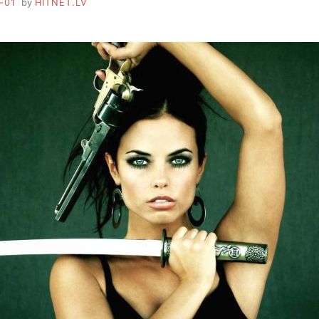
-01
by
HITNET.LV