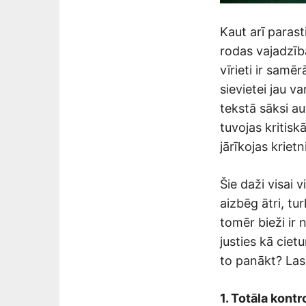
Kaut arī parast
rodas vajadzība
vīrieti ir sam
sievietei jau v
tekstā sāksi au
tuvojas kritisk
jārīkojas kriet
Šie daži visai v
aizbēg ātri, tur
tomēr bieži ir 
justies kā cie
to panākt? Las
1. Totāla kontr