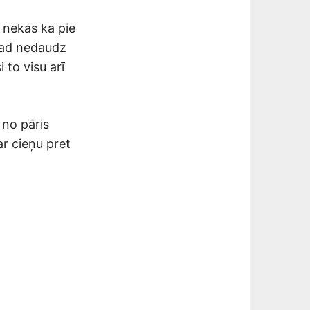
s nekas ka pie
 tad nedaudz
i to visu arī
 no pāris
ar cieņu pret