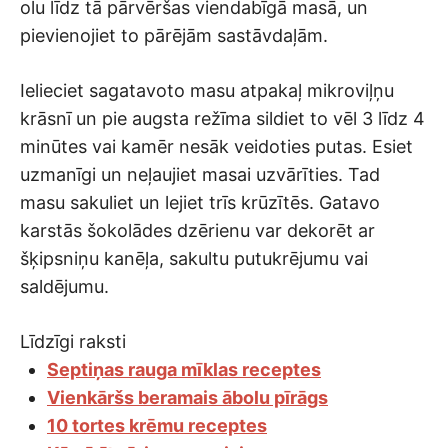
olu līdz tā pārvēršas viendabīgā masā, un
pievienojiet to pārējām sastāvdaļām.
Ielieciet sagatavoto masu atpakaļ mikroviļņu
krāsnī un pie augsta režīma sildiet to vēl 3 līdz 4
minūtes vai kamēr nesāk veidoties putas. Esiet
uzmanīgi un neļaujiet masai uzvārīties. Tad
masu sakuliet un lejiet trīs krūzītēs. Gatavo
karstās šokolādes dzērienu var dekorēt ar
šķipsniņu kanēļa, sakultu putukrējumu vai
saldējumu.
Līdzīgi raksti
Septiņas rauga mīklas receptes
Vienkāršs beramais ābolu pīrāgs
10 tortes krēmu receptes