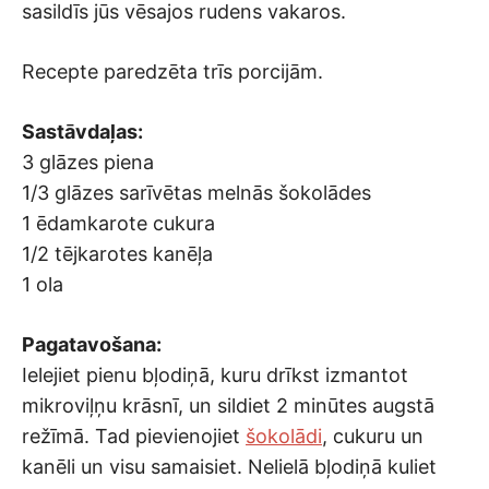
sasildīs jūs vēsajos rudens vakaros.
Recepte paredzēta trīs porcijām.
Sastāvdaļas:
3 glāzes piena
1/3 glāzes sarīvētas melnās šokolādes
1 ēdamkarote cukura
1/2 tējkarotes kanēļa
1 ola
Pagatavošana:
Ielejiet pienu bļodiņā, kuru drīkst izmantot
mikroviļņu krāsnī, un sildiet 2 minūtes augstā
režīmā. Tad pievienojiet
šokolādi
, cukuru un
kanēli un visu samaisiet. Nelielā bļodiņā kuliet