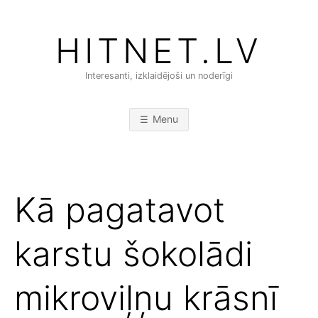
Skip
to
HITNET.LV
content
Interesanti, izklaidējoši un noderīgi
Menu
Kā pagatavot
karstu šokolādi
mikroviļņu krāsnī