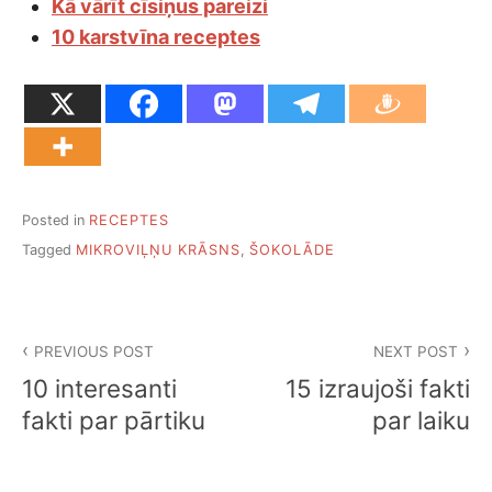
Kā vārīt cīsiņus pareizi
10 karstvīna receptes
Posted in
RECEPTES
Tagged
MIKROVIĻŅU KRĀSNS
,
ŠOKOLĀDE
Ziņu
PREVIOUS POST
NEXT POST
izvēlne
10 interesanti
15 izraujoši fakti
fakti par pārtiku
par laiku