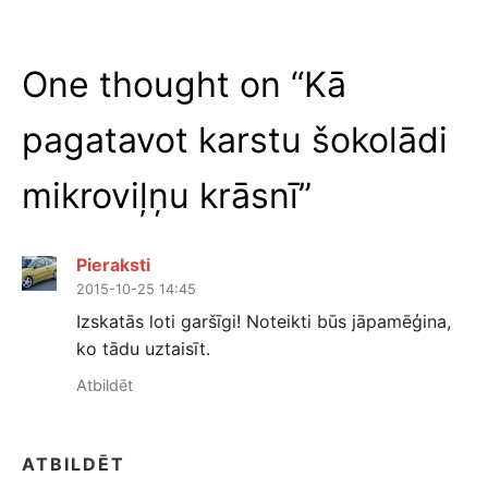
One thought on “
Kā
pagatavot karstu šokolādi
mikroviļņu krāsnī
”
Pieraksti
2015-10-25 14:45
Izskatās loti garšīgi! Noteikti būs jāpamēģina,
ko tādu uztaisīt.
Atbildēt
ATBILDĒT