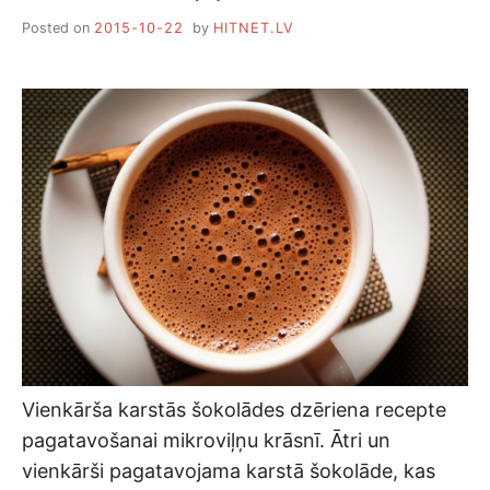
Posted on
2015-10-22
by
HITNET.LV
Vienkārša karstās šokolādes dzēriena recepte
pagatavošanai mikroviļņu krāsnī. Ātri un
vienkārši pagatavojama karstā šokolāde, kas