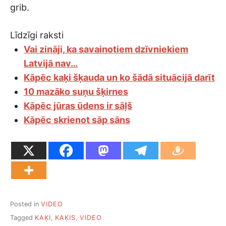
grib.
Līdzīgi raksti
Vai zināji, ka savainotiem dzīvniekiem
Latvijā nav…
Kāpēc kaķi šķauda un ko šādā situācijā darīt
10 mazāko suņu šķirnes
Kāpēc jūras ūdens ir sāļš
Kāpēc skrienot sāp sāns
Posted in
VIDEO
Tagged
KAĶI
,
KAĶIS
,
VIDEO