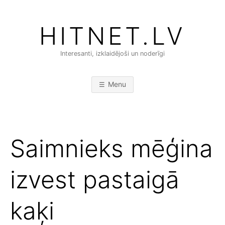
Skip
to
HITNET.LV
content
Interesanti, izklaidējoši un noderīgi
Menu
Saimnieks mēģina
izvest pastaigā
kaķi