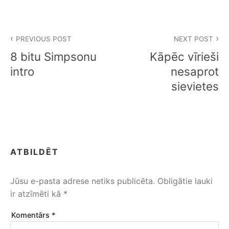
Ziņu
PREVIOUS POST
NEXT POST
izvēlne
8 bitu Simpsonu
Kāpēc vīrieši
intro
nesaprot
sievietes
ATBILDĒT
Jūsu e-pasta adrese netiks publicēta.
Obligātie lauki
ir atzīmēti kā
*
Komentārs
*