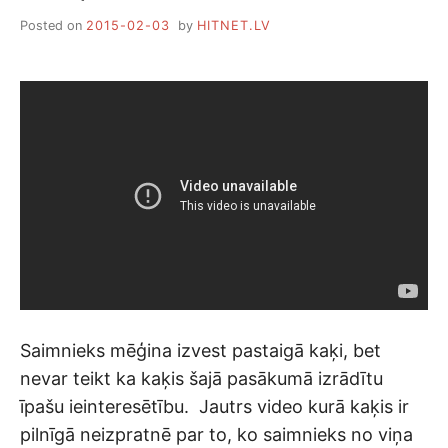
Posted on
2015-02-03
by
HITNET.LV
Saimnieks mēģina izvest pastaigā kaķi, bet
nevar teikt ka kaķis šajā pasākumā izrādītu
īpašu ieinteresētību. Jautrs video kurā kaķis ir
pilnīgā neizpratnē par to, ko saimnieks no viņa