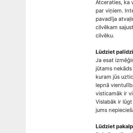
Atceraties, ka 
par viņiem. Inte
pavadīja atvaļi
cilvēkam sajust
cilvēku.
Lūdziet palīdz
Ja esat izmēģi
jūtams nekāds p
kuram jūs uzti
lepnā vientulī
visticamāk ir v
Vislabāk ir lūg
jums nepiecieš
Lūdziet pakal