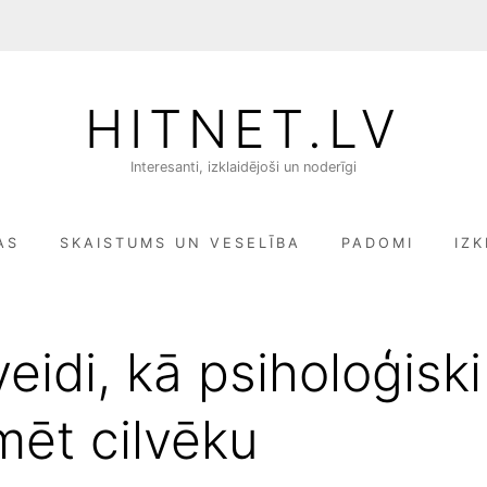
HITNET.LV
Interesanti, izklaidējoši un noderīgi
AS
SKAISTUMS UN VESELĪBA
PADOMI
IZK
veidi, kā psiholoģiski
mēt cilvēku