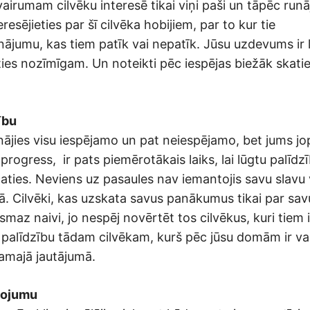
vairumam cilvēku interesē tikai viņi paši un tāpēc runā
resējieties par šī cilvēka hobijiem, par to kur tie
nājumu, kas tiem patīk vai nepatīk. Jūsu uzdevums ir l
ies nozīmīgam. Un noteikti pēc iespējas biežāk skatie
ību
nājies visu iespējamo un pat neiespējamo, bet jums j
rogress, ir pats piemērotākais laiks, lai lūgtu palīd
caties. Neviens uz pasaules nav iemantojis savu slavu 
bā. Cilvēki, kas uzskata savus panākumus tikai par sa
ismaz naivi, jo nespēj novērtēt tos cilvēkus, kuri tiem i
t palīdzību tādam cilvēkam, kurš pēc jūsu domām ir va
amajā jautājumā.
pojumu