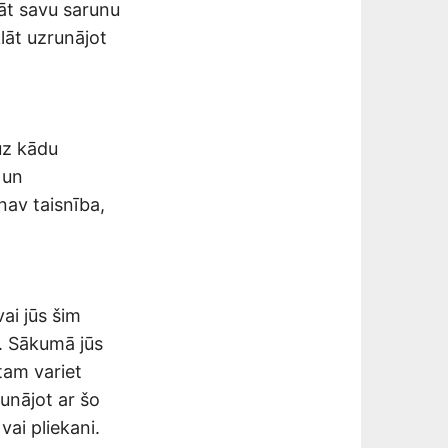
nāt savu sarunu
lāt uzrunājot
 uz kādu
 un
nav taisnība,
vai jūs šim
. Sākumā jūs
tam variet
runājot ar šo
vai pliekani.