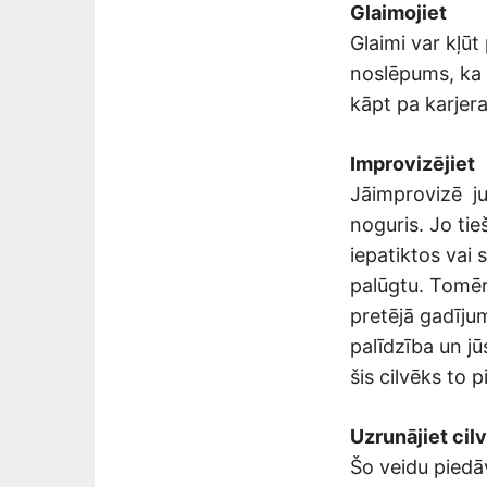
Glaimojiet
Glaimi var kļūt
noslēpums, ka š
kāpt pa karjer
Improvizējiet
Jāimprovizē jums
noguris. Jo tieš
iepatiktos vai s
palūgtu. Tomēr 
pretējā gadīju
palīdzība un jū
šis cilvēks to 
Uzrunājiet cil
Šo veidu piedāv