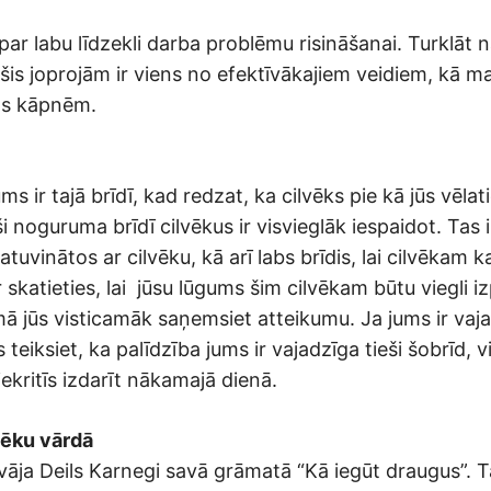
 par labu līdzekli darba problēmu risināšanai. Turklāt
is joprojām ir viens no efektīvākajiem veidiem, kā ma
as kāpnēm.
 ir tajā brīdī, kad redzat, ka cilvēks pie kā jūs vēlati
i noguruma brīdī cilvēkus ir visvieglāk iespaidot. Tas ir 
atuvinātos ar cilvēku, kā arī labs brīdis, lai cilvēkam k
skatieties, lai jūsu lūgums šim cilvēkam būtu viegli i
mā jūs visticamāk saņemsiet atteikumu. Ja jums ir vaj
s teiksiet, ka palīdzība jums ir vajadzīga tieši šobrīd, 
piekritīs izdarīt nākamajā dienā.
vēku vārdā
āja Deils Karnegi savā grāmatā “Kā iegūt draugus”. Taj