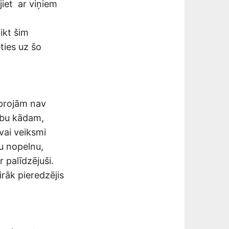
jiet ar viņiem
ikt šim
ties uz šo
oprojām nav
zību kādam,
vai veiksmi
vu nopelnu,
r palīdzējuši.
irāk pieredzējis