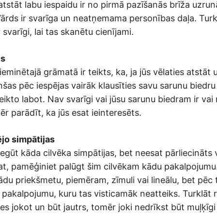
atstāt labu iespaidu ir no pirmā pazīšanās brīža uzru
Vārds ir svarīga un neatņemama personības daļa. Turk
 svarīgi, lai tas skanētu cienījami.
us
ieminētajā grāmatā ir teikts, ka, ja jūs vēlaties atstāt
enšas pēc iespējas vairāk klausīties savu sarunu biedru
ikto labot. Nav svarīgi vai jūsu sarunu biedram ir vai 
mēr parādīt, ka jūs esat ieinteresēts.
ējo simpātijas
 iegūt kāda cilvēka simpātijas, bet neesat pārliecināts 
at, pamēģiniet palūgt šim cilvēkam kādu pakalpojumu
ādu priekšmetu, piemēram, zīmuli vai lineālu, bet pēc 
 pakalpojumu, kuru tas visticamāk neatteiks. Turklāt 
ies jokot un būt jautrs, tomēr joki nedrīkst būt muļķīgi 