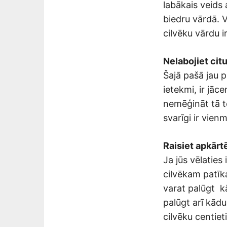
labākais veids 
biedru vārdā. 
cilvēku vārdu ir
Nelabojiet cit
Šajā pašā jau p
ietekmi, ir jāc
nemēģināt tā te
svarīgi ir vien
Raisiet apkārt
Ja jūs vēlaties
cilvēkam patīk
varat palūgt k
palūgt arī kādu
cilvēku centiet