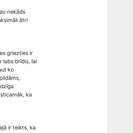
 nav nekāds
ksimāli ātri
es griezties ir
labs brīdis, lai
aut ko
zpildāms,
adzīga
visticamāk, ka
ā ir teikts, ka