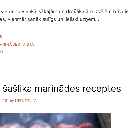
ir viena no vienkāršākajām un drošākajām izvēlēm brīvdie
jas, vienmēr sanāk sulīgs un lieliski uzņem…
S
MARINĀDES
,
VISTA
O
NT
N
1
2
L
I
 šašlika marinādes receptes
E
L
I
4-06
by
HITNET.LV
S
K
A
S
V