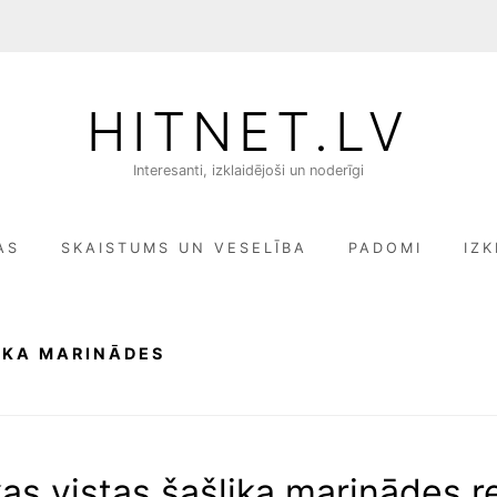
HITNET.LV
Interesanti, izklaidējoši un noderīgi
AS
SKAISTUMS UN VESELĪBA
PADOMI
IZK
IKA MARINĀDES
skas vistas šašlika marinādes 