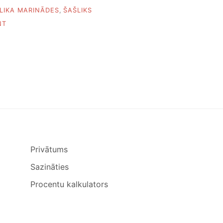
E
LIKA MARINĀDES
,
ŠAŠLIKS
C
E
O
NT
P
N
T
L
E
A
S
B
Ā
K
Ā
S
Š
A
Š
L
Privātums
I
K
Sazināties
A
M
Procentu kalkulators
A
R
I
N