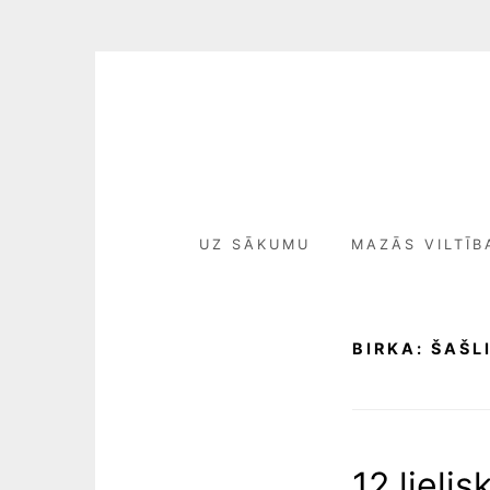
S
k
i
p
t
o
c
UZ SĀKUMU
MAZĀS VILTĪB
o
n
t
e
BIRKA:
ŠAŠL
n
t
12 lieli