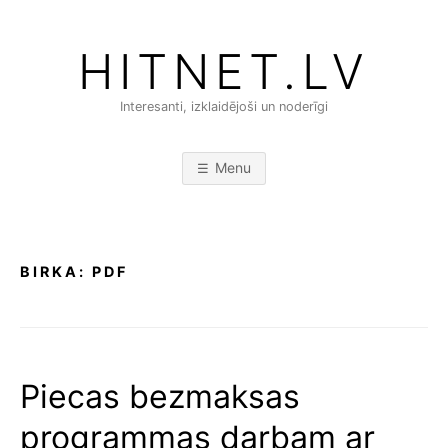
Skip
to
HITNET.LV
content
Interesanti, izklaidējoši un noderīgi
Menu
BIRKA:
PDF
Piecas bezmaksas
programmas darbam ar