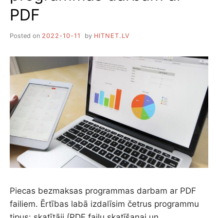
PDF
Posted on
2022-10-11
by
HITNET.LV
Piecas bezmaksas programmas darbam ar PDF
failiem. Ērtības labā izdalīsim četrus programmu
tipus: skatītāji (PDF failu skatīšanai un