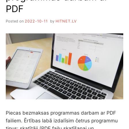
PDF
Posted on
2022-10-11
by
HITNET.LV
Piecas bezmaksas programmas darbam ar PDF
failiem. Ērtības labā izdalīsim četrus programmu
tipus: skatītāji (PDF failu skatīšanai un