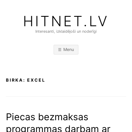
Skip
to
HITNET.LV
content
Interesanti, izklaidējoši un noderīgi
Menu
BIRKA:
EXCEL
Piecas bezmaksas
programmas darbam ar