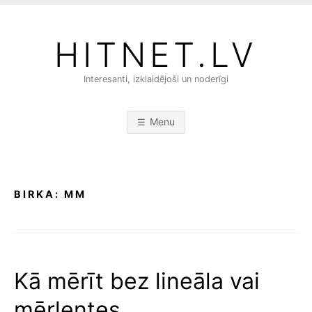
S
k
HITNET.LV
i
p
Interesanti, izklaidējoši un noderīgi
t
o
c
Menu
o
n
t
e
BIRKA:
MM
n
t
Kā mērīt bez lineāla vai
mērlentes