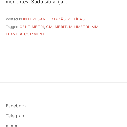
mērlentes. Šādā situācijā…
Posted in
INTERESANTI
,
MAZĀS VILTĪBAS
Tagged
CENTIMETRI
,
CM
,
MĒRĪT
,
MILIMETRI
,
MM
O
LEAVE A COMMENT
N
K
Ā
M
Ē
R
Ī
T
B
E
Z
L
Facebook
I
N
Telegram
E
Ā
x.com