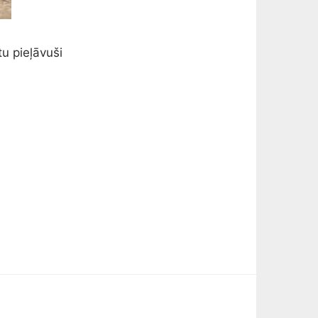
u pieļāvuši