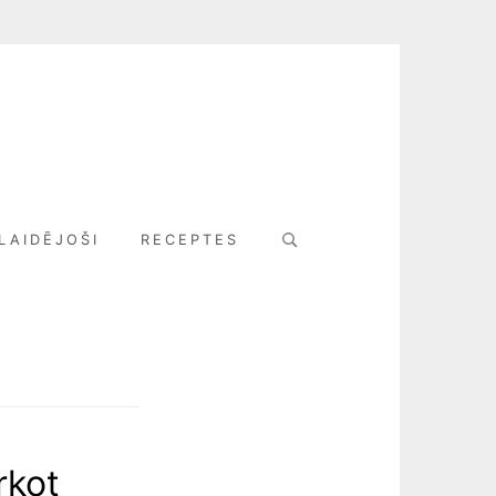
Search
LAIDĒJOŠI
RECEPTES
for:
rkot