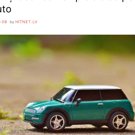
uto
-08
by
HITNET.LV