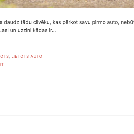
s daudz tādu cilvēku, kas pērkot savu pirmo auto, nebūt
Lasi un uzzini kādas ir…
TOTS
,
LIETOTS AUTO
ON
NT
SEPTIŅAS
KĻŪDAS
KAS
TIEK
PIELAISTAS
PĒRKOT
PIRMO
AUTO