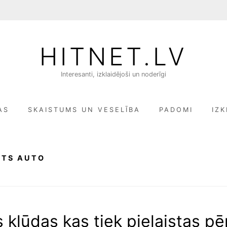
HITNET.LV
Interesanti, izklaidējoši un noderīgi
AS
SKAISTUMS UN VESELĪBA
PADOMI
IZK
OTS AUTO
 kļūdas kas tiek pielaistas pē