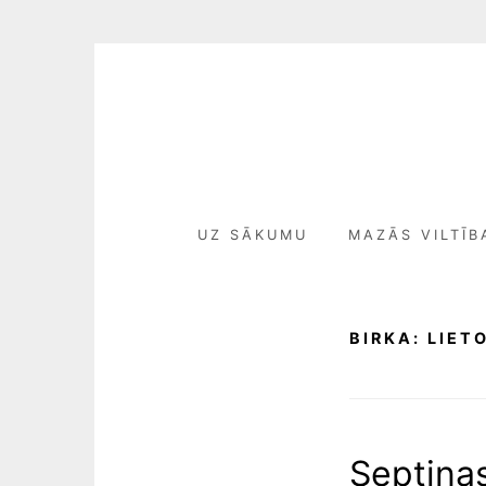
Skip
to
content
UZ SĀKUMU
MAZĀS VILTĪB
BIRKA:
LIET
Septiņas