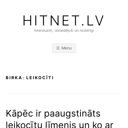
Skip
to
HITNET.LV
content
Interesanti, izklaidējoši un noderīgi
Menu
BIRKA:
LEIKOCĪTI
Kāpēc ir paaugstināts
leikocītu līmenis un ko ar