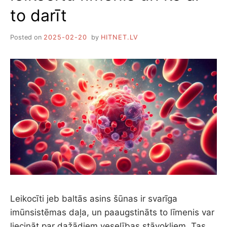
to darīt
Posted on
2025-02-20
by
HITNET.LV
Leikocīti jeb baltās asins šūnas ir svarīga
imūnsistēmas daļa, un paaugstināts to līmenis var
liecināt par dažādiem veselības stāvokļiem. Tas…