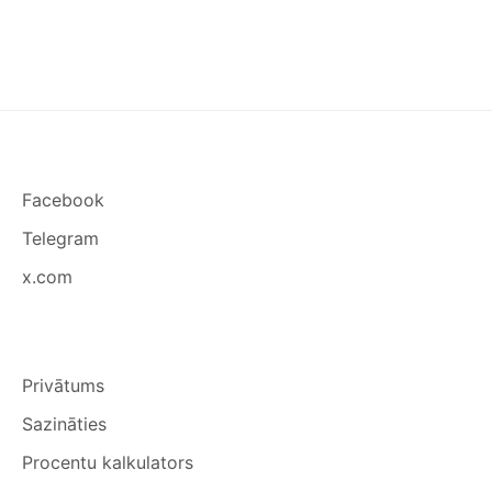
UN
CIK
DAUDZ
TO
IR
JĀBŪT.
ĪSI
UN
KONKRĒTI
Facebook
Telegram
x.com
Privātums
Sazināties
Procentu kalkulators