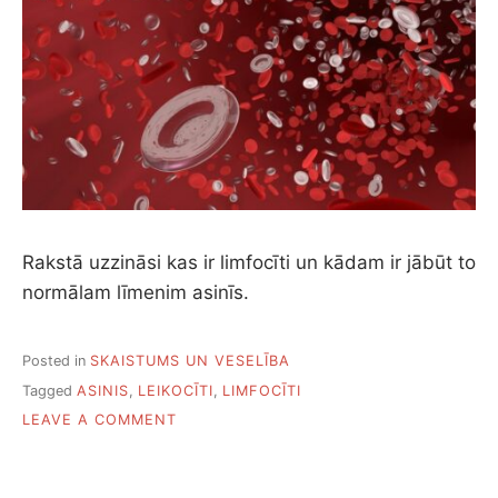
Rakstā uzzināsi kas ir limfocīti un kādam ir jābūt to
normālam līmenim asinīs.
Posted in
SKAISTUMS UN VESELĪBA
Tagged
ASINIS
,
LEIKOCĪTI
,
LIMFOCĪTI
ON
LEAVE A COMMENT
KAS
IR
LIMFOCĪTI