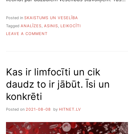
Posted in
SKAISTUMS UN VESELĪBA
Tagged
ANALĪZES
,
ASINIS
,
LEIKOCĪTI
ON
LEAVE A COMMENT
KĀPĒC
IR
PAAUGSTINĀTS
LEIKOCĪTU
LĪMENIS
Kas ir limfocīti un cik
UN
KO
daudz to ir jābūt. Īsi un
AR
TO
konkrēti
DARĪT
Posted on
2021-08-08
by
HITNET.LV