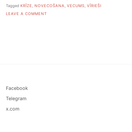
Tagged
KRĪZE
,
NOVECOŠANA
,
VECUMS
,
VĪRIEŠI
ON
LEAVE A COMMENT
SEŠI
VIENKĀRŠI
PADOMI,
KĀ
PĀRDZĪVOT
PUSMŪŽA
KRĪZI
Facebook
Telegram
x.com