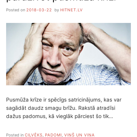
Posted on
2018-03-22
by
HITNET.LV
Pusmūža krīze ir spēcīgs satricinājums, kas var
sagādāt daudz smagu brīžu. Rakstā atradīsi
dažus padomus, kā vieglāk pārciest šo tik…
Posted in
CILVĒKS
,
PADOMI
,
VIŅŠ UN VIŅA