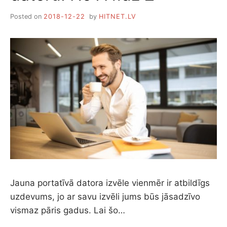
Posted on
2018-12-22
by
HITNET.LV
Jauna portatīvā datora izvēle vienmēr ir atbildīgs
uzdevums, jo ar savu izvēli jums būs jāsadzīvo
vismaz pāris gadus. Lai šo…