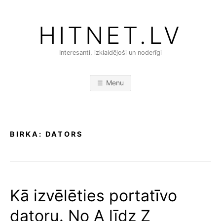
Skip
to
HITNET.LV
content
Interesanti, izklaidējoši un noderīgi
Menu
BIRKA:
DATORS
Kā izvēlēties portatīvo
datoru. No A līdz Z