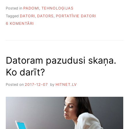
Posted in
PADOMI
,
TEHNOLOĢIJAS
Tagged
DATORI
,
DATORS
,
PORTATĪVIE DATORI
PIEVIENOTI
6 KOMENTĀRI
KĀ
IZVĒLĒTIES
PORTATĪVO
DATORU.
NO
Datoram pazudusi skaņa.
A
LĪDZ
Ko darīt?
Z
Posted on
2017-12-07
by
HITNET.LV