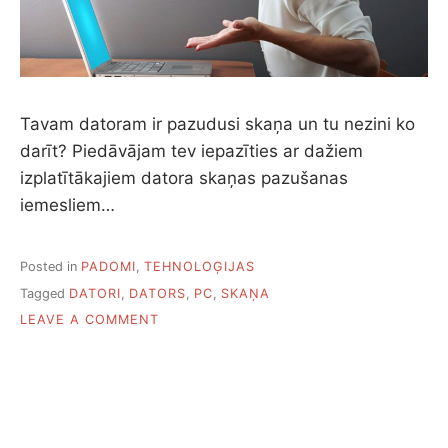
Tavam datoram ir pazudusi skaņa un tu nezini ko
darīt? Piedāvājam tev iepazīties ar dažiem
izplatītākajiem datora skaņas pazušanas
iemesliem…
Posted in
PADOMI
,
TEHNOLOĢIJAS
Tagged
DATORI
,
DATORS
,
PC
,
SKAŅA
ON
LEAVE A COMMENT
DATORAM
PAZUDUSI
SKAŅA.
KO
DARĪT?