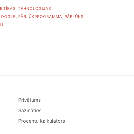
ILTĪBAS
,
TEHNOLOĢIJAS
GOOGLE
,
PĀRLŪKPROGRAMMA
,
PĀRLŪKS
ON
NT
PIECI
NODERĪGI
GOOGLE
CHROME
PAPLAŠINĀJUMI
Privātums
Sazināties
Procentu kalkulators