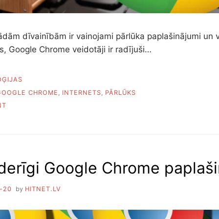
ādām dīvainībām ir vainojami pārlūka paplašinājumi un vī
s, Google Chrome veidotāji ir radījuši…
ĢIJAS
GOOGLE CHROME
,
INTERNETS
,
PĀRLŪKS
ON
NT
KO
DARĪT,
JA
GOOGLE
CHROME
oderīgi Google Chrome paplaš
IR
SĀCIS
DĪVAINI
-20
by
HITNET.LV
UZVESTIES
VAI
BREMZĒT