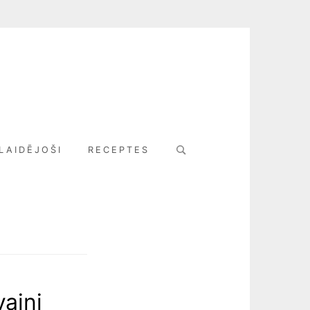
Search
LAIDĒJOŠI
RECEPTES
for:
vaini