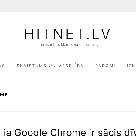
HITNET.LV
Interesanti, izklaidējoši un noderīgi
AS
SKAISTUMS UN VESELĪBA
PADOMI
IZK
OME
, ja Google Chrome ir sācis dī