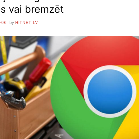
es vai bremzēt
-06
by
HITNET.LV