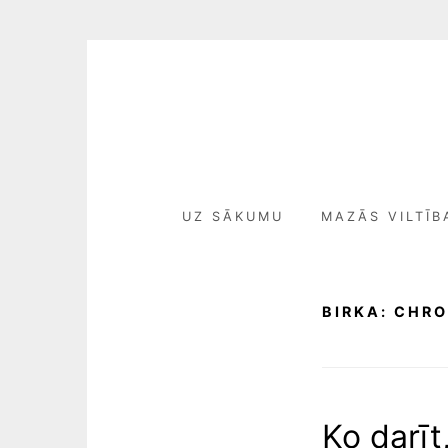
Skip
to
content
UZ SĀKUMU
MAZĀS VILTĪB
BIRKA:
CHR
Ko darīt