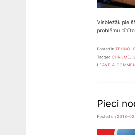
Visbiežāk pie š
problēmu cīnīto
Posted in
TEHNOLO
Tagged
CHROME
,
LEAVE A COMME
Pieci n
Posted on
2018-02