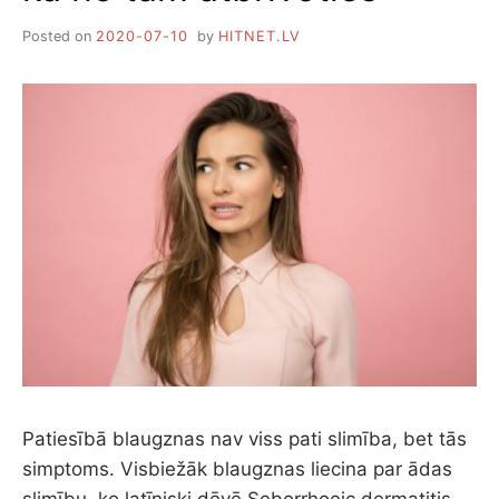
Posted on
2020-07-10
by
HITNET.LV
Patiesībā blaugznas nav viss pati slimība, bet tās
simptoms. Visbiežāk blaugznas liecina par ādas
slimību, ko latīniski dēvē Seborrhoeic dermatitis….