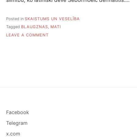
Posted in
SKAISTUMS UN VESELĪBA
Tagged
BLAUGZNAS
,
MATI
ON
LEAVE A COMMENT
KĀPĒC
RODAS
BLAUGZNAS
UN
KĀ
NO
TĀM
ATBRĪVOTIES
Facebook
Telegram
x.com