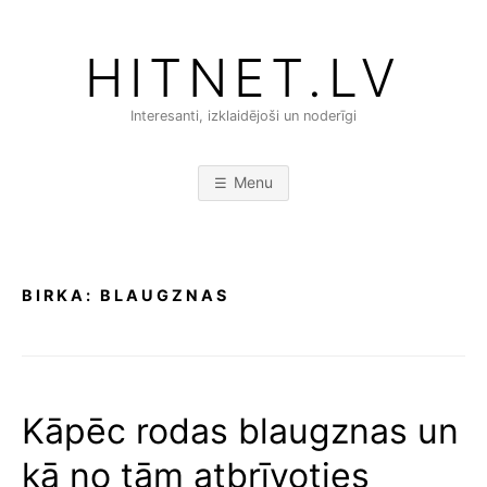
Skip
to
HITNET.LV
content
Interesanti, izklaidējoši un noderīgi
Menu
BIRKA:
BLAUGZNAS
Kāpēc rodas blaugznas un
kā no tām atbrīvoties