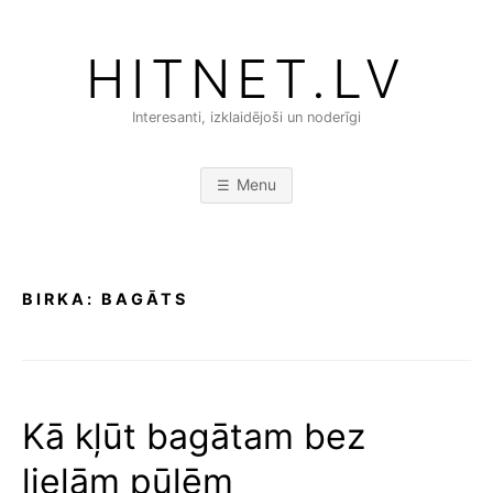
Skip
to
HITNET.LV
content
Interesanti, izklaidējoši un noderīgi
Menu
BIRKA:
BAGĀTS
Kā kļūt bagātam bez
lielām pūlēm