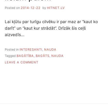
Posted on
2014-12-22
by
HITNET.LV
Lai kļūtu par turīgu cilvēku ir par maz ar “kaut ko
darīt” un “kaut kur strādāt”. Drīzāk šis ceļš
aizvedīs…
Posted in
INTERESANTI
,
NAUDA
Tagged
BAGĀTĪBA
,
BAGĀTS
,
NAUDA
ON
LEAVE A COMMENT
KĀ
KĻŪT
BAGĀTAM
BEZ
LIELĀM
PŪLĒM