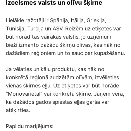
Izcelsmes valsts un olīvu šķirne
Lielākie ražotāji ir Spānija, Itālija, Grieķija,
Tunisija, Turcija un ASV. Reizēm uz etiķetes var
būt norādītas vairākas valstis, jo uzņēmumi
bieži izmanto dažādu šķirņu olīvas, kas nāk no
dažādiem reģioniem un to sauc par kupažēšanu.
Ja vēlaties unikālu produktu, kas nāk no
konkrētā reģionā audzētām olīvām, izvēlieties
vienas šķirnes eļļu. Uz etiķetes var būt norāde
“Monovarietal” vai konkrētā šķirne. Jāņem vērā,
ka dažādos gados spiestas eļļas garša var
atšķirties.
Papildu marķējums: