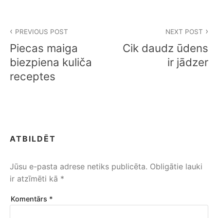
Ziņu
PREVIOUS POST
NEXT POST
izvēlne
Piecas maiga
Cik daudz ūdens
biezpiena kuliča
ir jādzer
receptes
ATBILDĒT
Jūsu e-pasta adrese netiks publicēta.
Obligātie lauki
ir atzīmēti kā
*
Komentārs
*