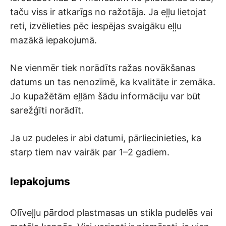
taču viss ir atkarīgs no ražotāja. Ja eļļu lietojat
reti, izvēlieties pēc iespējas svaigāku eļļu
mazākā iepakojumā.
Ne vienmēr tiek norādīts ražas novākšanas
datums un tas nenozīmē, ka kvalitāte ir zemāka.
Jo kupažētām eļļām šādu informāciju var būt
sarežģīti norādīt.
Ja uz pudeles ir abi datumi, pārliecinieties, ka
starp tiem nav vairāk par 1–2 gadiem.
Iepakojums
Olīveļļu pārdod plastmasas un stikla pudelēs vai