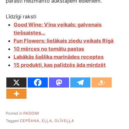
parasti neizmanto aukstajiem ēdieniem.
Līdzīgi raksti
Good Wine: Vīna veikals: galvenais
tiešsaistes…
Fun Flowers: lielākais ziedu veikals Rīgā
10 mērces no tomātu pastas
Labākās šašlika marinādes receptes
15 produkti, kas palīdzēs āda mirdzēt
Posted in
PADOMI
Tagged
CEPŠANA
,
EĻĻA
,
OLĪVEĻĻA