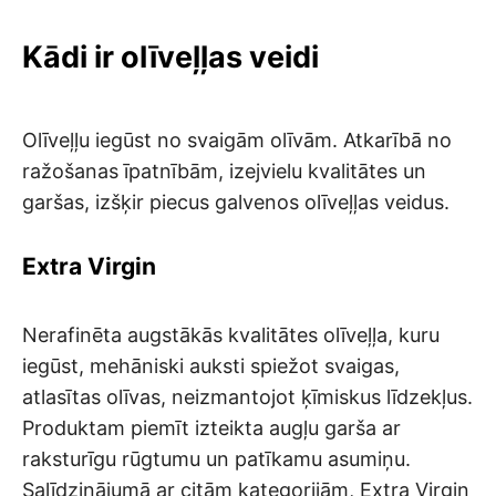
Kādi ir olīveļļas veidi
Olīveļļu iegūst no svaigām olīvām. Atkarībā no
ražošanas īpatnībām, izejvielu kvalitātes un
garšas, izšķir piecus galvenos olīveļļas veidus.
Extra Virgin
Nerafinēta augstākās kvalitātes olīveļļa, kuru
iegūst, mehāniski auksti spiežot svaigas,
atlasītas olīvas, neizmantojot ķīmiskus līdzekļus.
Produktam piemīt izteikta augļu garša ar
raksturīgu rūgtumu un patīkamu asumiņu.
Salīdzinājumā ar citām kategorijām, Extra Virgin