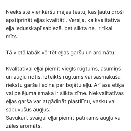
Neeksistē vienkāršu mājas testu, kas ļautu droši
apstiprināt eļļas kvalitāti. Versija, ka kvalitatīva
eļļa ledusskapī sabiezē, bet slikta ne, ir tikai
mīts.
Tā vietā labāk vērtēt eļļas garšu un aromātu.
Kvalitatīvai eļļai piemīt viegls rūgtums, asumiņš
un augļu notis. Izteikts rūgtums vai sasmakušu
riekstu garša liecina par bojātu eļļu. Arī asa etiķa
vai pelējuma smaka ir slikta zīme. Nekvalitatīvas
eļļas garša var atgādināt plastilīnu, vasku vai
sapuvušus augļus.
Savukārt svaigai eļļai piemīt patīkams augļu vai
zāles aromāts.