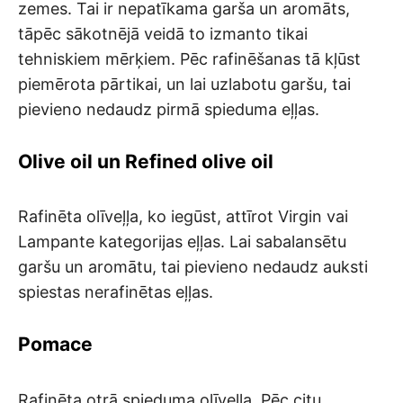
zemes. Tai ir nepatīkama garša un aromāts,
tāpēc sākotnējā veidā to izmanto tikai
tehniskiem mērķiem. Pēc rafinēšanas tā kļūst
piemērota pārtikai, un lai uzlabotu garšu, tai
pievieno nedaudz pirmā spieduma eļļas.
Olive oil un Refined olive oil
Rafinēta olīveļļa, ko iegūst, attīrot Virgin vai
Lampante kategorijas eļļas. Lai sabalansētu
garšu un aromātu, tai pievieno nedaudz auksti
spiestas nerafinētas eļļas.
Pomace
Rafinēta otrā spieduma olīveļļa. Pēc citu