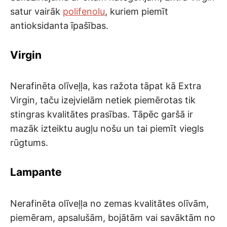
satur vairāk
polifenolu
, kuriem piemīt
antioksidanta īpašības.
Virgin
Nerafinēta olīveļļa, kas ražota tāpat kā Extra
Virgin, taču izejvielām netiek piemērotas tik
stingras kvalitātes prasības. Tāpēc garšā ir
mazāk izteiktu augļu nošu un tai piemīt viegls
rūgtums.
Lampante
Nerafinēta olīveļļa no zemas kvalitātes olīvām,
piemēram, apsalušām, bojātām vai savāktām no