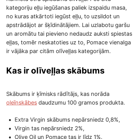
kategoriju eļļu iegūšanas paliek izspaidu masa,
no kuras atkārtoti iegūst eļļu, to uzsildot un
apstrādājot ar šķīdinātājiem. Lai uzlabotu garšu
un aromātu tai pievieno nedaudz auksti spiestas
eļļas, tomēr neskatoties uz to, Pomace vienalga
ir vājāka par citām olīveļļas kategorijām.
Kas ir olīveļļas skābums
Skābums ir ķīmisks rādītājs, kas norāda
oleīnskābes
daudzumu 100 gramos produkta.
Extra Virgin skābums nepārsniedz 0,8%,
Virgin tas nepārsniedz 2%,
Olive Oil un Pomace tas ir līdz 1%.