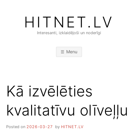
Skip
to
HITNET.LV
content
Interesanti, izklaidējoši un noderīgi
Menu
Kā izvēlēties
kvalitatīvu olīveļļu
Posted on
2026-03-27
by
HITNET.LV