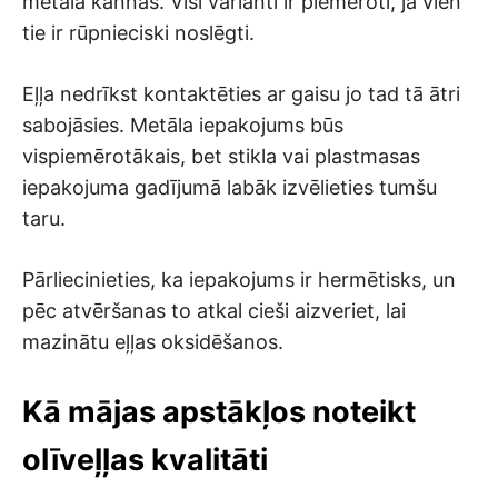
metāla kannās. Visi varianti ir piemēroti, ja vien
tie ir rūpnieciski noslēgti.
Eļļa nedrīkst kontaktēties ar gaisu jo tad tā ātri
sabojāsies. Metāla iepakojums būs
vispiemērotākais, bet stikla vai plastmasas
iepakojuma gadījumā labāk izvēlieties tumšu
taru.
Pārliecinieties, ka iepakojums ir hermētisks, un
pēc atvēršanas to atkal cieši aizveriet, lai
mazinātu eļļas oksidēšanos.
Kā mājas apstākļos noteikt
olīveļļas kvalitāti