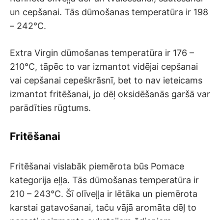
un cepšanai. Tās dūmošanas temperatūra ir 198
– 242°C.
Extra Virgin dūmošanas temperatūra ir 176 –
210°C, tāpēc to var izmantot vidējai cepšanai
vai cepšanai cepeškrāsnī, bet to nav ieteicams
izmantot fritēšanai, jo dēļ oksidēšanās garšā var
parādīties rūgtums.
Fritēšanai
Fritēšanai vislabāk piemērota būs Pomace
kategorija eļļa. Tās dūmošanas temperatūra ir
210 – 243°C. Šī olīveļļa ir lētāka un piemērota
karstai gatavošanai, taču vājā aromāta dēļ to