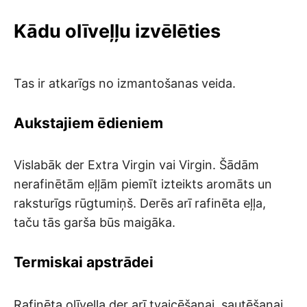
Kādu olīveļļu izvēlēties
Tas ir atkarīgs no izmantošanas veida.
Aukstajiem ēdieniem
Vislabāk der Extra Virgin vai Virgin. Šādām
nerafinētām eļļām piemīt izteikts aromāts un
raksturīgs rūgtumiņš. Derēs arī rafinēta eļļa,
taču tās garša būs maigāka.
Termiskai apstrādei
Rafinēta olīveļļa der arī tvaicēšanai, sautēšanai