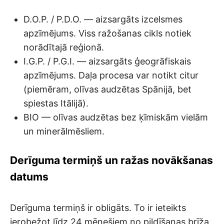
D.O.P. / P.D.O. — aizsargāts izcelsmes
apzīmējums. Viss ražošanas cikls notiek
norādītajā reģionā.
I.G.P. / P.G.I. — aizsargāts ģeogrāfiskais
apzīmējums. Daļa procesa var notikt citur
(piemēram, olīvas audzētas Spānijā, bet
spiestas Itālijā).
BIO — olīvas audzētas bez ķīmiskām vielām
un minerālmēsliem.
Derīguma termiņš un ražas novākšanas
datums
Derīguma termiņš ir obligāts. To ir ieteikts
ierobežot līdz 24 mēnešiem no pildīšanas brīža,