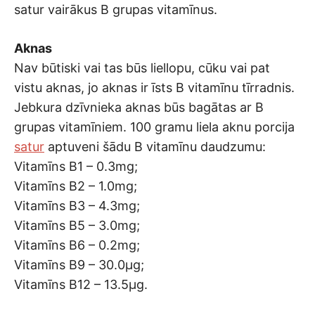
satur vairākus B grupas vitamīnus.
Aknas
Nav būtiski vai tas būs liellopu, cūku vai pat
vistu aknas, jo aknas ir īsts B vitamīnu tīrradnis.
Jebkura dzīvnieka aknas būs bagātas ar B
grupas vitamīniem. 100 gramu liela aknu porcija
satur
aptuveni šādu B vitamīnu daudzumu:
Vitamīns B1 – 0.3mg;
Vitamīns B2 – 1.0mg;
Vitamīns B3 – 4.3mg;
Vitamīns B5 – 3.0mg;
Vitamīns B6 – 0.2mg;
Vitamīns B9 – 30.0μg;
Vitamīns B12 – 13.5μg.