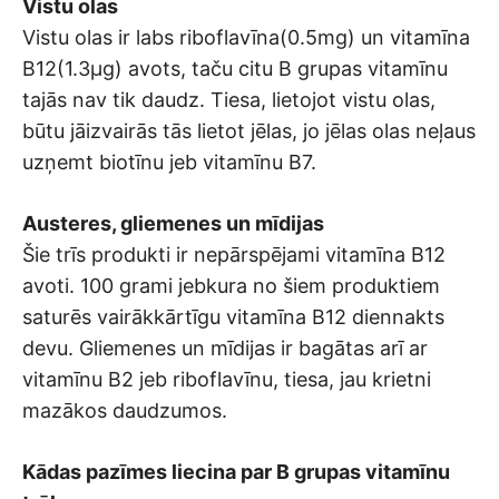
Vistu olas
Vistu olas ir labs riboflavīna(0.5mg) un vitamīna
B12(1.3μg) avots, taču citu B grupas vitamīnu
tajās nav tik daudz. Tiesa, lietojot vistu olas,
būtu jāizvairās tās lietot jēlas, jo jēlas olas neļaus
uzņemt biotīnu jeb vitamīnu B7.
Austeres, gliemenes un mīdijas
Šie trīs produkti ir nepārspējami vitamīna B12
avoti. 100 grami jebkura no šiem produktiem
saturēs vairākkārtīgu vitamīna B12 diennakts
devu. Gliemenes un mīdijas ir bagātas arī ar
vitamīnu B2 jeb riboflavīnu, tiesa, jau krietni
mazākos daudzumos.
Kādas pazīmes liecina par B grupas vitamīnu