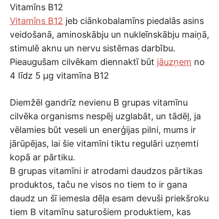
Vitamīns B12
Vitamīns B12
jeb ciānkobalamīns piedalās asins
veidošanā, aminoskābju un nukleīnskābju maiņā,
stimulē aknu un nervu sistēmas darbību.
Pieaugušam cilvēkam diennaktī būt
jāuzņem
no
4 līdz 5 μg vitamīna B12
Diemžēl gandrīz nevienu B grupas vitamīnu
cilvēka organisms nespēj uzglabāt, un tādēļ, ja
vēlamies būt veseli un enerģijas pilni, mums ir
jārūpējas, lai šie vitamīni tiktu regulāri uzņemti
kopā ar pārtiku.
B grupas vitamīni ir atrodami daudzos pārtikas
produktos, taču ne visos no tiem to ir gana
daudz un šī iemesla dēļa esam devuši priekšroku
tiem B vitamīnu saturošiem produktiem, kas