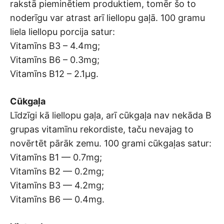
rakstā pieminētiem produktiem, tomēr šo to
noderīgu var atrast arī liellopu gaļā. 100 gramu
liela liellopu porcija satur:
Vitamīns B3 – 4.4mg;
Vitamīns B6 – 0.3mg;
Vitamīns B12 – 2.1μg.
Cūkgaļa
Līdzīgi kā liellopu gaļa, arī cūkgaļa nav nekāda B
grupas vitamīnu rekordiste, taču nevajag to
novērtēt pārāk zemu. 100 grami cūkgaļas satur:
Vitamīns В1 — 0.7mg;
Vitamīns В2 — 0.2mg;
Vitamīns В3 — 4.2mg;
Vitamīns В6 — 0.4mg.