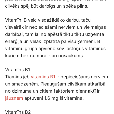
cilvēks spēj būt darbīgs un spēka pilns.
Vitamīni B veic visdažādāko darbu, taču
visvairāk ir nepieciešami nerviem un vielmaiņas
darbībai, tam lai no apēstā tiktu tiktu uzņemta
enerģija un vēlāk izplatīta pa visu ķermeni. B
vitamīnu grupa apvieno sevī astoņus vitamīnus,
kuriem bez numura ir arī nosaukums.
Vitamīns B1
Tiamīns jeb
vitamīns B1
ir nepieciešams nerviem
un smadzenēm. Pieaugušam cilvēkam atkarībā
no dzimuma un citiem faktoriem diennaktī ir
jāuzņem
aptuveni 1.6 mg šī vitamīna.
Vitamīns B2