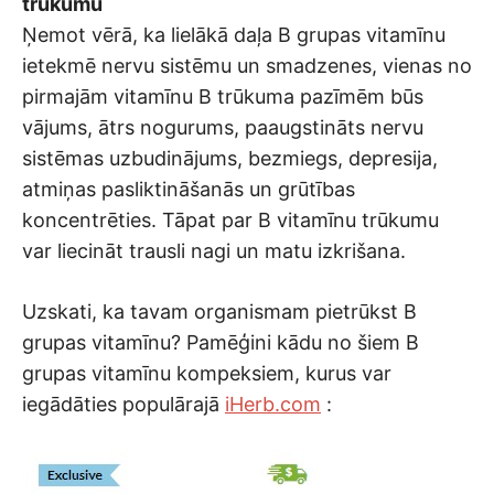
trūkumu
Ņemot vērā, ka lielākā daļa B grupas vitamīnu
ietekmē nervu sistēmu un smadzenes, vienas no
pirmajām vitamīnu B trūkuma pazīmēm būs
vājums, ātrs nogurums, paaugstināts nervu
sistēmas uzbudinājums, bezmiegs, depresija,
atmiņas pasliktināšanās un grūtības
koncentrēties. Tāpat par B vitamīnu trūkumu
var liecināt trausli nagi un matu izkrišana.
Uzskati, ka tavam organismam pietrūkst B
grupas vitamīnu? Pamēģini kādu no šiem B
grupas vitamīnu kompeksiem, kurus var
iegādāties populārajā
iHerb.com
: