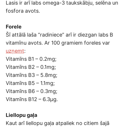
Lasis ir arī labs omega-3 taukskābju, selēna un
fosfora avots.
Forele
Šī attālā laša “radiniece” arī ir diezgan labs B
vitamīnu avots. Ar 100 gramiem foreles var
uzņemt
:
Vitamīns B1 – 0.2mg;
Vitamīns B2 – 0.1mg;
Vitamīns B3 – 5.8mg;
Vitamīns B5 – 1.1mg;
Vitamīns B6 – 0.3mg;
Vitamīns B12 – 6.3μg.
Liellopu gaļa
Kaut arī liellopu gaļa atpaliek no citiem šajā