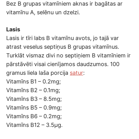
Bez B grupas vitamīniem aknas ir bagātas ar
vitamīnu A, selēnu un dzelzi.
Lasis
Lasis ir tīri labs B vitamīnu avots, jo tajā var
atrast veselus septiņus B grupas vitamīnus.
Turklāt vismaz divi no septiņiem B vitamīniem ir
pārstāvēti visai cienījamos daudzumos. 100
gramus liela laša porcija
satur
:
Vitamīns B1 – 0.2mg;
Vitamīns B2 – 0.1mg;
Vitamīns B3 – 8.5mg;
Vitamīns B5 – 0.9mg;
Vitamīns B6 – 0.2mg;
Vitamīns B12 – 3.5μg.