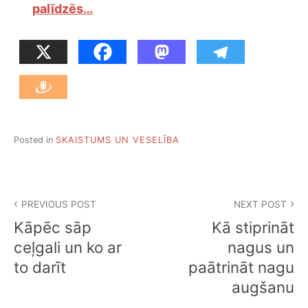
palīdzēs…
Posted in
SKAISTUMS UN VESELĪBA
Z
PREVIOUS POST
NEXT POST
i
Kāpēc sāp
Kā stiprināt
ņ
ceļgali un ko ar
nagus un
to darīt
paātrināt nagu
u
augšanu
i