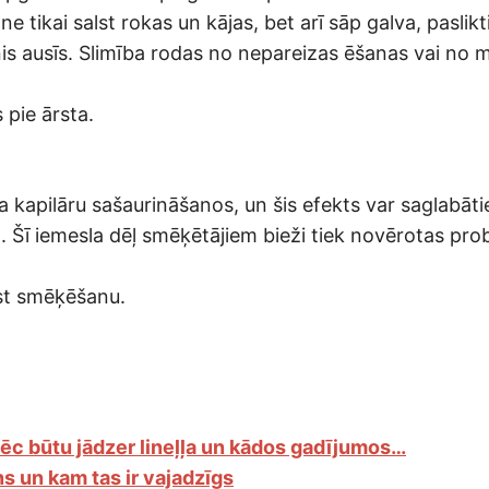
 ne tikai salst rokas un kājas, bet arī sāp galva, pasli
is ausīs. Slimība rodas no nepareizas ēšanas vai no 
 pie ārsta.
a kapilāru sašaurināšanos, un šis efekts var saglabātie
. Šī iemesla dēļ smēķētājiem bieži tiek novērotas pro
st smēķēšanu.
ēc būtu jādzer lineļļa un kādos gadījumos…
ns un kam tas ir vajadzīgs