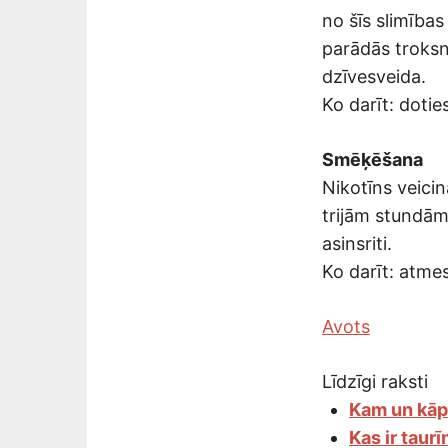
no šīs slimības
parādās troksn
dzīvesveida.
Ko darīt: doties
Smēķēšana
Nikotīns veicin
trijām stundām
asinsriti.
Ko darīt: atme
Avots
Līdzīgi raksti
Kam un kāp
Kas ir taurī