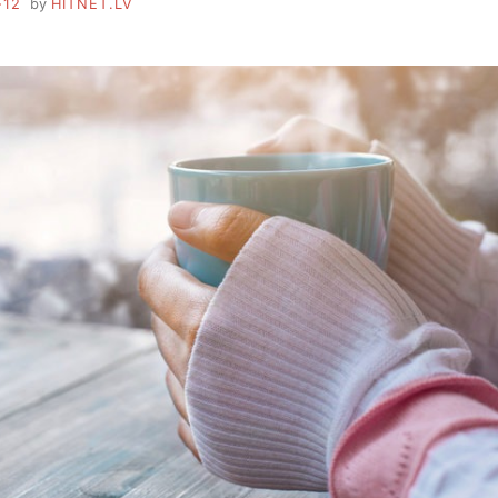
-12
by
HITNET.LV