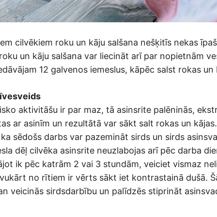
em cilvēkiem roku un kāju salšana nešķitīs nekas īpaš
oku un kāju salšana var liecināt arī par nopietnām ve
dāvājam 12 galvenos iemeslus, kāpēc salst rokas un 
īvesveids
isko aktivitāšu ir par maz, tā asinsrite palēninās, ekst
as ar asinīm un rezultātā var sākt salt rokas un kājas.
s, ka sēdošs darbs var pazemināt sirds un sirds asinsv
sla dēļ cilvēka asinsrite neuzlabojas arī pēc darba d
ājot ik pēc katrām 2 vai 3 stundām, veiciet vismaz nel
ukārt no rītiem ir vērts sākt iet kontrastainā dušā. 
an veicinās sirdsdarbību un palīdzēs stiprināt asinsva