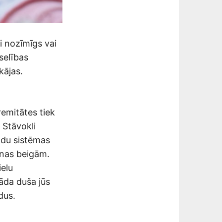
i nozīmīgs vai
selības
kājas.
remitātes tiek
 Stāvokli
adu sistēmas
ienas beigām.
ielu
Šāda duša jūs
dus.