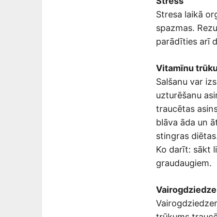
Stress
Stresa laikā o
spazmas. Rezult
parādīties arī d
Vitamīnu trūk
Salšanu var izs
uzturēšanu asi
traucētas asins
blāva āda un āt
stingras diētas
Ko darīt: sākt 
graudaugiem.
Vairogdziedze
Vairogdziedzer
trūkums traucē