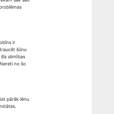
 problēmas
obīns ir
 traucēt šūnu
šīs slimības
 Nereti no šo
ūst pārāk lēnu
mitātes.