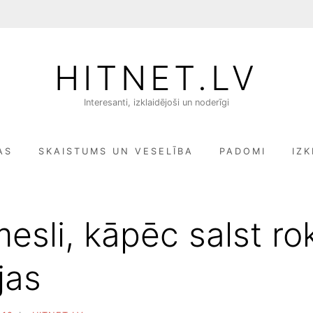
HITNET.LV
Interesanti, izklaidējoši un noderīgi
AS
SKAISTUMS UN VESELĪBA
PADOMI
IZK
mesli, kāpēc salst ro
jas