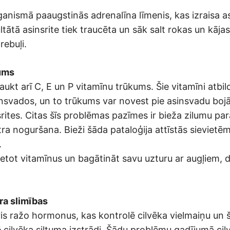
rganismā paaugstinās adrenalīna līmenis, kas izraisa 
ātā asinsrite tiek traucēta un sāk salt rokas un kājas.
rebuļi.
ums
aukt arī C, E un P vitamīnu trūkums. Šie vitamīni atbi
nsvados, un to trūkums var novest pie asinsvadu boj
rites. Citas šīs problēmas pazīmes ir bieža zilumu pa
ra noguršana. Bieži šāda pataloģija attīstās sievietēm
.
lietot vitamīnus un bagātināt savu uzturu ar augļiem,
ra slimības
is ražo hormonus, kas kontrolē cilvēka vielmaiņu un
 cilvēka siltuma izstrādi. Šādu problēmu gadījumā cil