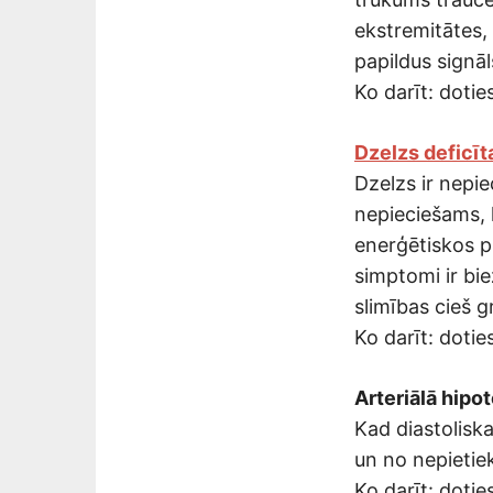
ekstremitātes,
papildus signāl
Ko darīt: doties
Dzelzs deficīt
Dzelzs ir nepi
nepieciešams, 
enerģētiskos p
simptomi ir bie
slimības cieš g
Ko darīt: doties
Arteriālā hipo
Kad diastoliska
un no nepietie
Ko darīt: doties