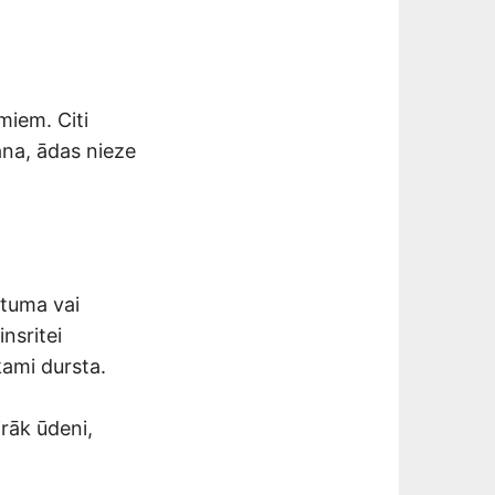
miem. Citi
ana, ādas nieze
stuma vai
nsritei
kami dursta.
irāk ūdeni,