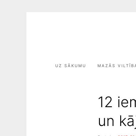
Skip
to
content
UZ SĀKUMU
MAZĀS VILTĪB
12 ie
un kā