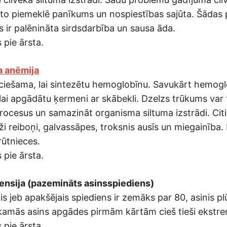
 to piemeklē panīkums un nospiestības sajūta. Šādas
s ir palēnināta sirdsdarbība un sausa āda.
 pie ārsta.
a anēmija
eciešama, lai sintezētu hemoglobīnu. Savukārt hemogl
lai apgādātu ķermeni ar skābekli. Dzelzs trūkums var
rocesus un samazināt organisma siltuma izstrādi. Citi 
ži reiboņi, galvassāpes, troksnis ausīs un miegainība.
rūtnieces.
 pie ārsta.
tensija (pazemināts asinsspiediens)
is jeb apakšējais spiediens ir zemāks par 80, asinis pl
kamās asins apgādes pirmām kārtām cieš tieši ekstre
 pie ārsta.