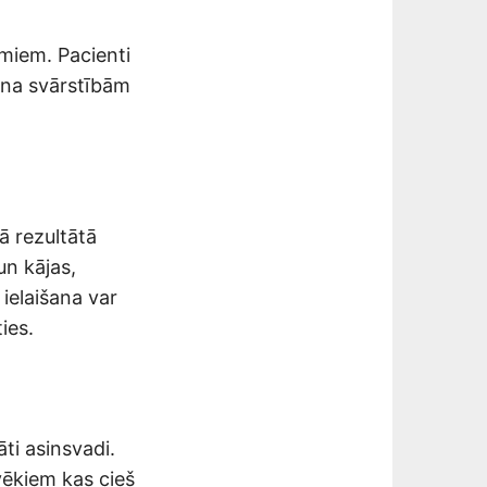
umiem. Pacienti
ena svārstībām
ā rezultātā
un kājas,
 ielaišana var
ies.
ti asinsvadi.
lvēkiem kas cieš