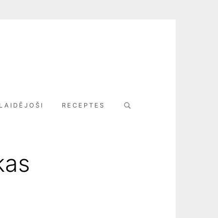
Search
LAIDĒJOŠI
RECEPTES
for:
kas