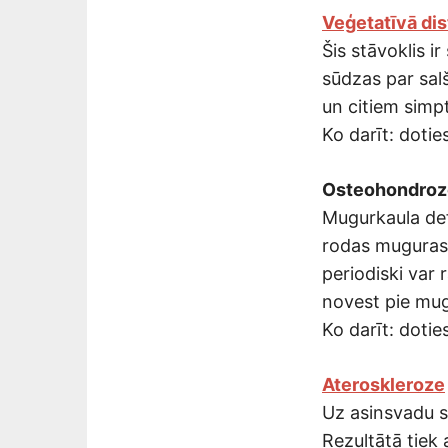
Veģetatīvā dis
Šis stāvoklis i
sūdzas par sal
un citiem sim
Ko darīt: doties
Osteohondroz
Mugurkaula defo
rodas muguras s
periodiski var 
novest pie mugur
Ko darīt: doties
Ateroskleroze
Uz asinsvadu si
Rezultātā tiek 