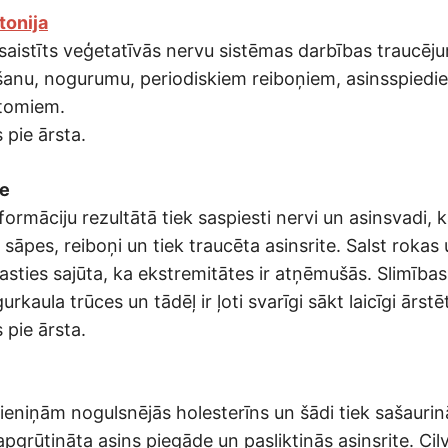
tonija
r saistīts veģetatīvās nervu sistēmas darbības traucēj
šanu, nogurumu, periodiskiem reiboņiem, asinsspiedi
ptomiem.
 pie ārsta.
e
rmāciju rezultātā tiek saspiesti nervi un asinsvadi, k
āpes, reiboņi un tiek traucēta asinsrite. Salst rokas 
rasties sajūta, ka ekstremitātes ir atņēmušās. Slimības
kaula trūces un tādēļ ir ļoti svarīgi sākt laicīgi ārstēt
 pie ārsta.
eniņām nogulsnējās holesterīns un šādi tiek sašaurinā
apgrūtināta asins piegāde un pasliktinās asinsrite. Ci