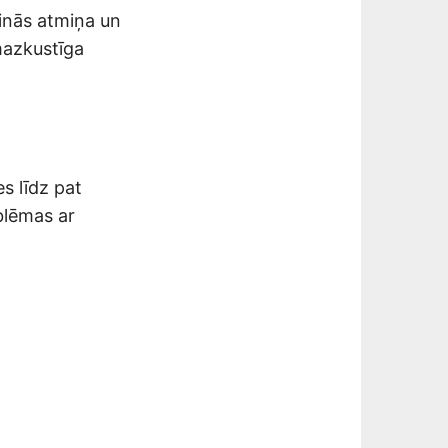
ktinās atmiņa un
mazkustīga
s līdz pat
blēmas ar