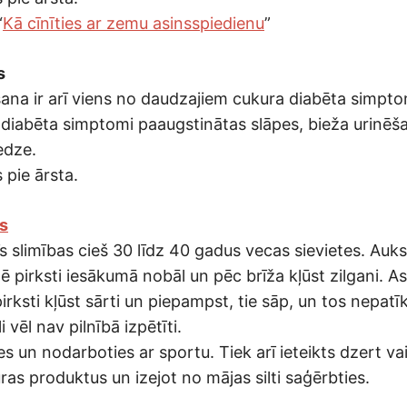
“
Kā cīnīties ar zemu asinsspiedienu
”
s
šana ir arī viens no daudzajiem cukura diabēta simpto
a diabēta simptomi paaugstinātas slāpes, bieža urinēš
edze.
 pie ārsta.
s
s slimības cieš 30 līdz 40 gadus vecas sievietes. Auk
 pirksti iesākumā nobāl un pēc brīža kļūst zilgani. Asi
pirksti kļūst sārti un piepampst, tie sāp, un tos nepatī
 vēl nav pilnībā izpētīti.
ies un nodarboties ar sportu. Tiek arī ieteikts dzert va
jūras produktus un izejot no mājas silti saģērbties.