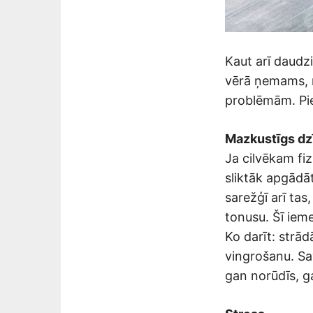
Kaut arī daudzi
vērā ņemams, r
problēmām. Pie
Mazkustīgs dz
Ja cilvēkam fiz
sliktāk apgādāt
sarežģī arī ta
tonusu. Šī ieme
Ko darīt: strād
vingrošanu. Sav
gan norūdīs, g