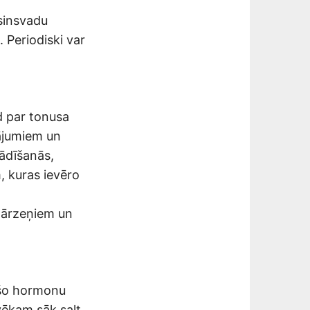
asinsvadu
 Periodiski var
ld par tonusa
ājumiem un
rādīšanās,
, kuras ievēro
 dārzeņiem un
 šo hormonu
vēkam sāk salt