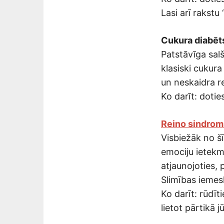
Lasi arī rakstu 
Cukura diabēt
Patstāvīga sal
klasiski cukur
un neskaidra r
Ko darīt: doties
Reino sindrom
Visbiežāk no šī
emociju ietekmē
atjaunojoties, 
Slimības iemesli
Ko darīt: rūdīt
lietot pārtikā 