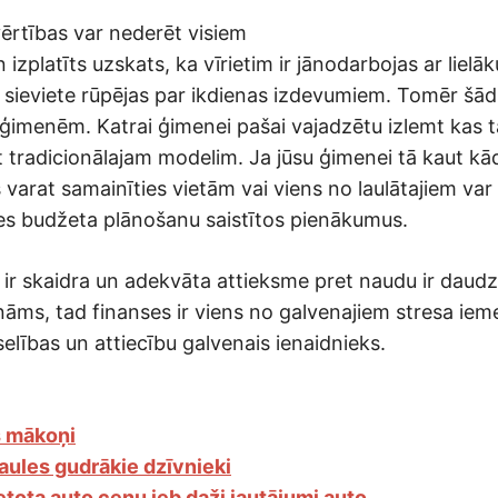
vērtības var nederēt visiem
 izplatīts uzskats, ka vīrietim ir jānodarbojas ar lielāk
 sieviete rūpējas par ikdienas izdevumiem. Tomēr šād
ģimenēm. Katrai ģimenei pašai vajadzētu izlemt kas ta
t tradicionālajam modelim. Ja jūsu ģimenei tā kaut kā
ūs varat samainīties vietām vai viens no laulātajiem va
es budžeta plānošanu saistītos pienākumus.
 ir skaidra un adekvāta attieksme pret naudu ir daudz
nāms, tad finanses ir viens no galvenajiem stresa iem
eselības un attiecību galvenais ienaidnieks.
s mākoņi
aules gudrākie dzīvnieki
ietota auto cenu jeb daži jautājumi auto…