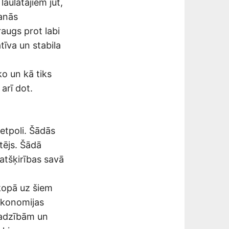
aulātajiem jūt,
šanās
augs prot labi
tīva un stabila
ko un kā tiks
 arī dot.
retpoli. Šādās
itējs. Šādā
 atšķirības savā
n kopā uz šiem
 ekonomijas
ajadzībām un