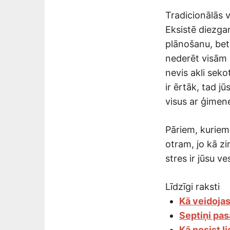
Tradicionālās 
Eksistē diezgan
plānošanu, bet
nederēt visām 
nevis akli seko
ir ērtāk, tad j
visus ar ģimen
Pāriem, kuriem
otram, jo kā zi
stres ir jūsu v
Līdzīgi raksti
Kā veidoja
Septiņi pas
Kā nosist l