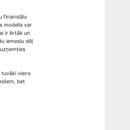
u finansiālu
s modelis var
i ir ērtāk un
du iemeslu dēļ
r uzņemties
 tuvāki viens
esliem, bet