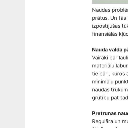
Naudas problēm
prātus. Un tās 
izpostījušas tū
finansiālās kļūd
Nauda valda p
Vairāki par laul
materiālu labum
tie pāri, kuros 
minimālu punktu
naudas trūkumu
grūtību pat tad
Pretrunas nau
Regulāra un muļ