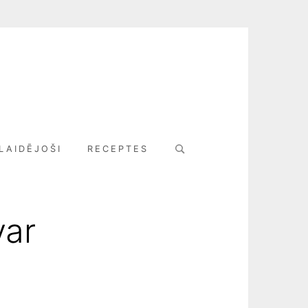
Search
LAIDĒJOŠI
RECEPTES
for:
var