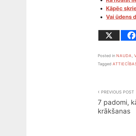
Kāpēc skri
Vai ūdens d
Posted in
NAUDA
,
Tagged
ATTIECĪBA
Ziņu
PREVIOUS POST
izvēlne
7 padomi, kā
krākšanas