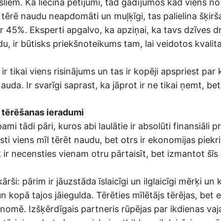
liem. Kā liecina pētījumi, tad gadījumos kad viens no l
 tērē naudu neapdomāti un muļķīgi, tas palielina šķir
r 45%. Eksperti apgalvo, ka apziņai, ka tavs dzīves dr
du, ir būtisks priekšnoteikums tam, lai veidotos kvalita
r tikai viens risinājums un tas ir kopēji apspriest par 
auda. Ir svarīgi saprast, ka jāprot ir ne tikai ņemt, bet
 tērēšanas ieradumi
ami tādi pāri, kuros abi laulātie ir absolūti finansiāli p
sti viens mīl tērēt naudu, bet otrs ir ekonomijas piekr
ir necensties vienam otru pārtaisīt, bet izmantot šīs
nkārši: pārim ir jāuzstāda īslaicīgi un ilglaicīgi mērķi u
n kopā tajos jāiegulda. Tērēties mīlētājs tērējas, bet
konomē. Izšķērdīgais partneris rūpējas par ikdienas v