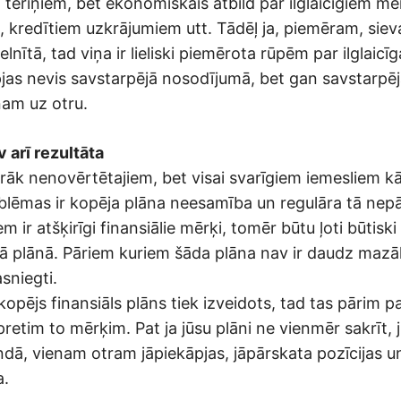
tēriņiem, bet ekonomiskais atbild par ilglaicīgiem mē
 kredītiem uzkrājumiem utt. Tādēļ ja, piemēram, sievai
elnītā, tad viņa ir lieliski piemērota rūpēm par ilglaic
pjas nevis savstarpējā nosodījumā, bet gan savstarpēj
nam uz otru.
 arī rezultāta
irāk nenovērtētajiem, bet visai svarīgiem iemesliem k
oblēmas ir kopēja plāna neesamība un regulāra tā nep
m ir atšķirīgi finansiālie mērķi, tomēr būtu ļoti būtisk
ā plānā. Pāriem kuriem šāda plāna nav ir daudz mazāk
asniegti.
opējs finansiāls plāns tiek izveidots, tad tas pārim pal
pretim to mērķim. Pat ja jūsu plāni ne vienmēr sakrīt, j
dā, vienam otram jāpiekāpjas, jāpārskata pozīcijas u
a.