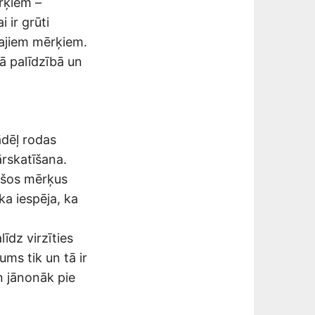
rķiem –
 ir grūti
īgajiem mērķiem.
ā palīdzībā un
ādēļ rodas
ārskatīšana.
i šos mērķus
a iespēja, ka
īdz virzīties
ums tik un tā ir
n jānonāk pie