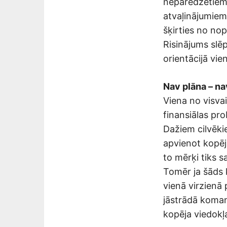
neparedzētiem 
atvaļinājumiem,
šķirties no nop
Risinājums slē
orientācijā vie
Nav plāna – nav
Viena no visva
finansiālas pr
Dažiem cilvēkie
apvienot kopēj
to mērķi tiks s
Tomēr ja šāds k
vienā virzienā 
jāstrādā koman
kopēja viedokļ