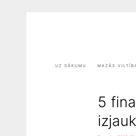
Skip
to
content
UZ SĀKUMU
MAZĀS VILTĪB
5 fin
izjauk