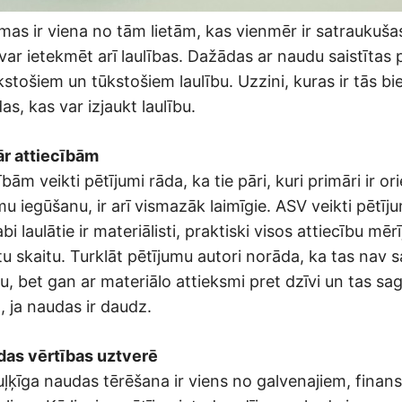
as ir viena no tām lietām, kas vienmēr ir satraukušas
var ietekmēt arī laulības. Dažādas ar naudu saistītas 
kstošiem un tūkstošiem laulību. Uzzini, kuras ir tās b
as, kas var izjaukt laulību.
ār attiecībām
ībām veikti pētījumi rāda, ka tie pāri, kuri primāri ir or
u iegūšanu, ir arī vismazāk laimīgie. ASV veikti pētīju
abi laulātie ir materiālisti, praktiski visos attiecību m
 skaitu. Turklāt pētījumu autori norāda, ka tas nav sa
, bet gan ar materiālo attieksmi pret dzīvi un tas s
, ja naudas ir daudz.
das vērtības uztverē
ķīga naudas tērēšana ir viens no galvenajiem, finansi