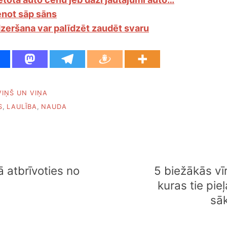
enot sāp sāns
zeršana var palīdzēt zaudēt svaru
VIŅŠ UN VIŅA
S
,
LAULĪBA
,
NAUDA
 atbrīvoties no
5 biežākās vī
kuras tie pieļ
sā