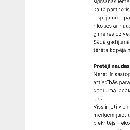
šķiršanas iemes
ka tā partneris
iespējamību pa
rīkoties ar nau
ģimenes dzīve.
Šādā gadījumā i
tērēta kopējā n
Pretēji naudas
Nereti ir sastop
attiecībās para
gadījumā labāk 
labā.
Viss ir ļoti vie
mērķiem jāiet u
piekritējs – e