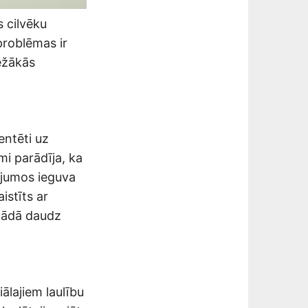
 cilvēku
problēmas ir
iežākās
ientēti uz
mi parādīja, ka
ērījumos ieguva
istīts ar
agādā daudz
ālajiem laulību