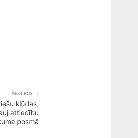
NEXT POST
riešu kļūdas,
auj attiecību
kuma posmā