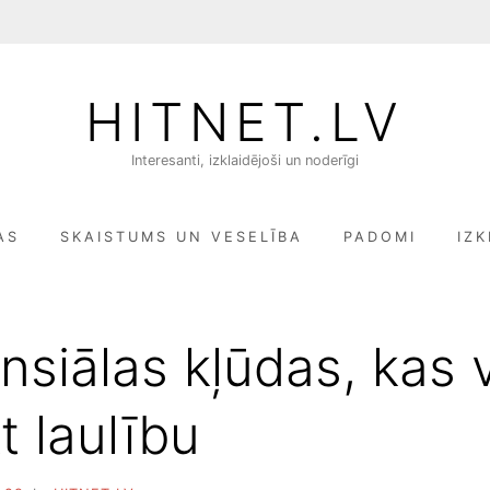
HITNET.LV
Interesanti, izklaidējoši un noderīgi
AS
SKAISTUMS UN VESELĪBA
PADOMI
IZK
ansiālas kļūdas, kas 
t laulību