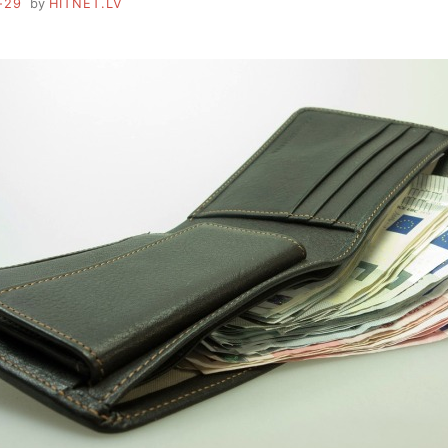
-29
by
HITNET.LV