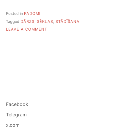
Posted in
PADOMI
Tagged
DĀRZS
,
SĒKLAS
,
STĀDĪŠANA
ON
LEAVE A COMMENT
KO
STĀDĪT
DĀRZĀ
NĀKAMGAD?
Facebook
Telegram
x.com