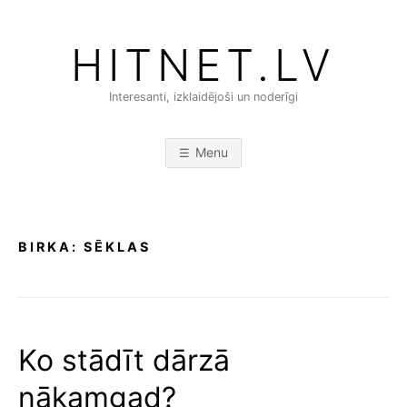
Skip
to
HITNET.LV
content
Interesanti, izklaidējoši un noderīgi
Menu
BIRKA:
SĒKLAS
Ko stādīt dārzā
nākamgad?