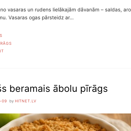
 no vasaras un rudens lielākajām dāvanām – saldas, ar
umu. Vasaras ogas pārsteidz ar…
S
ĪRĀGS
ON
NT
SEPTIŅI
PĀRSTEIDZOŠI
GARDI
AVEŅU
PĪRĀGI
šs beramais ābolu pīrāgs
-09
by
HITNET.LV