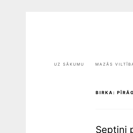
Skip
to
content
UZ SĀKUMU
MAZĀS VILTĪB
BIRKA:
PĪRĀ
Septiņi 