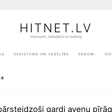
HITNET.LV
Interesanti, izklaidējoši un noderīgi
AS
SKAISTUMS UN VESELĪBA
PADOMI
IZK
GS
pārsteidzoši gardi aveņu pīrāg