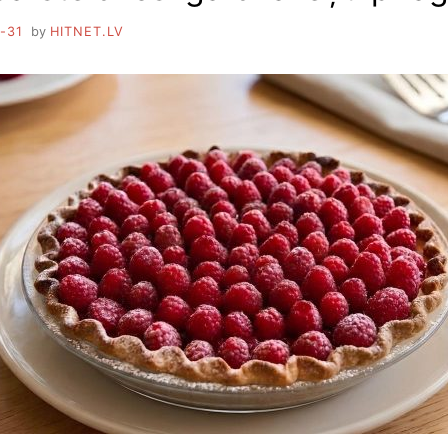
-31
by
HITNET.LV