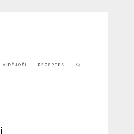
Search
LAIDĒJOŠI
RECEPTES
for:
i