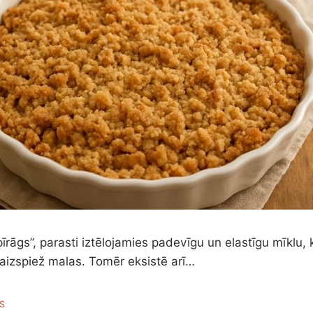
īrāgs”, parasti iztēlojamies padevīgu un elastīgu mīklu, k
 aizspiež malas. Tomēr eksistē arī…
S