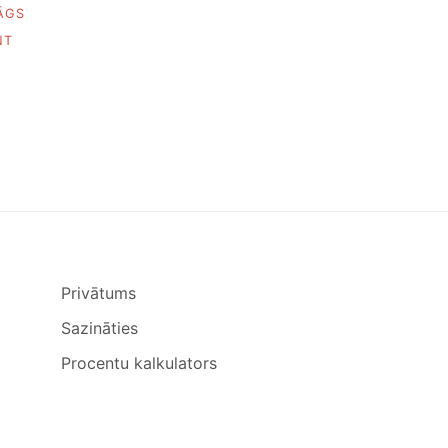
ĀGS
ON
NT
VIENKĀRŠS
BERAMAIS
ĀBOLU
PĪRĀGS
Privātums
Sazināties
Procentu kalkulators