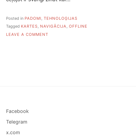
Posted in
PADOMI
,
TEHNOLOĢIJAS
Tagged
KARTES
,
NAVIGĀCIJA
,
OFFLINE
ON
LEAVE A COMMENT
SEPTIŅAS
BEZMAKSAS
NAVIGĀCIJAS
LIETOTNES
AR
LEJUPIELĀDĒJAMĀM
KARTĒM
Facebook
Telegram
x.com