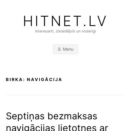
Skip
to
HITNET.LV
content
Interesanti, izklaidējoši un noderīgi
Menu
BIRKA:
NAVIGĀCIJA
Septiņas bezmaksas
navigācijas lietotnes ar