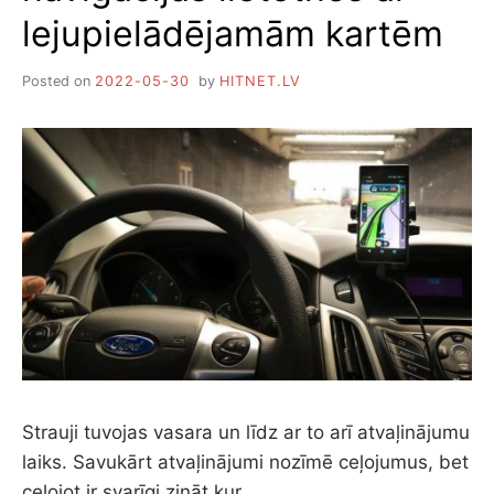
lejupielādējamām kartēm
Posted on
2022-05-30
by
HITNET.LV
Strauji tuvojas vasara un līdz ar to arī atvaļinājumu
laiks. Savukārt atvaļinājumi nozīmē ceļojumus, bet
ceļojot ir svarīgi zināt kur…