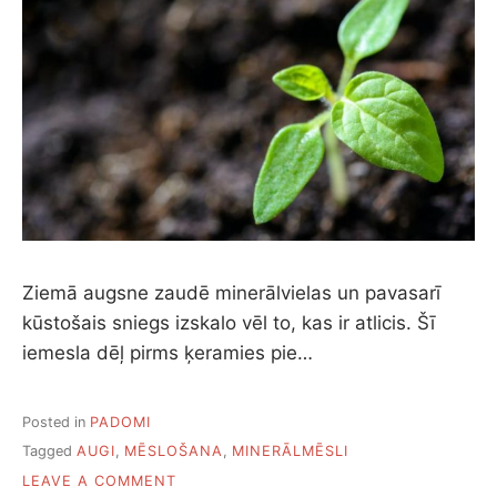
Ziemā augsne zaudē minerālvielas un pavasarī
kūstošais sniegs izskalo vēl to, kas ir atlicis. Šī
iemesla dēļ pirms ķeramies pie…
Posted in
PADOMI
Tagged
AUGI
,
MĒSLOŠANA
,
MINERĀLMĒSLI
ON
LEAVE A COMMENT