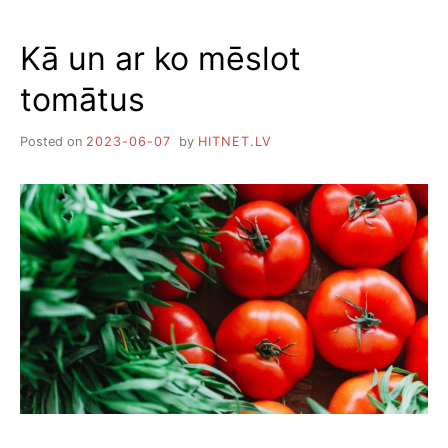
Kā un ar ko mēslot
tomātus
Posted on
2023-06-07
by
HITNET.LV