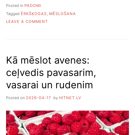
Posted in
PADOMI
Tagged
ĒRKŠĶOGAS
,
MĒSLOŠANA
ON
LEAVE A COMMENT
KĀ
MĒSLOT
ĒRKŠĶOGAS,
LAI
BŪTU
Kā mēslot avenes:
DAUDZ
OGU
ceļvedis pavasarim,
vasarai un rudenim
Posted on
2026-04-17
by
HITNET.LV