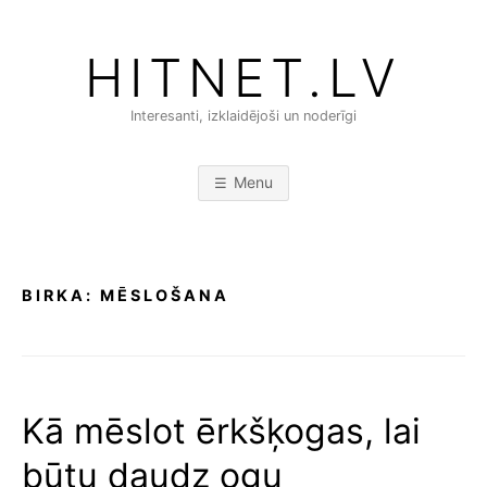
Skip
to
HITNET.LV
content
Interesanti, izklaidējoši un noderīgi
Menu
BIRKA:
MĒSLOŠANA
Kā mēslot ērkšķogas, lai
būtu daudz ogu