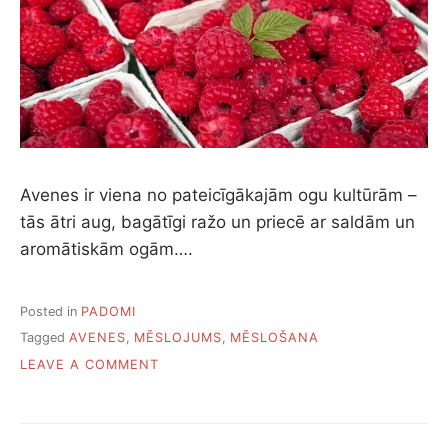
Avenes ir viena no pateicīgākajām ogu kultūrām –
tās ātri aug, bagātīgi ražo un priecē ar saldām un
aromātiskām ogām….
Posted in
PADOMI
Tagged
AVENES
,
MĒSLOJUMS
,
MĒSLOŠANA
ON
LEAVE A COMMENT
KĀ
MĒSLOT
AVENES:
CEĻVEDIS