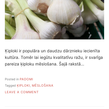
Ķiploki ir populāra un daudzu dārznieku iecienīta
kultūra. Tomēr lai iegūtu kvalitatīvu ražu, ir svarīga
pareiza ķiploku mēslošana. Šajā rakstā…
Posted in
PADOMI
Tagged
ĶIPLOKI
,
MĒSLOŠANA
ON
LEAVE A COMMENT
KĀ
MĒSLOT
ĶIPLOKUS