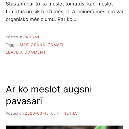
Stāstam par to kā mēslot tomātus, kad mēslot
tomātus un cik bieži mēslot. Ar minerālmēsliem vai
organisko mēslojumu. Par ko…
Posted in
PADOMI
Tagged
MĒSLOŠANA
,
TOMĀTI
ON
LEAVE A COMMENT
KĀ
UN
AR
KO
MĒSLOT
Ar ko mēslot augsni
TOMĀTUS
pavasarī
Posted on
2023-03-15
by
HITNET.LV