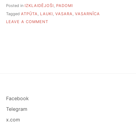
Posted in
IZKLAIDĒJOŠI
,
PADOMI
Tagged
ATPŪTA
,
LAUKI
,
VASARA
,
VASARNĪCA
ON
LEAVE A COMMENT
DEVIŅAS
IDEJAS,
KĀ
PAVADĪT
LAIKU
VASARNĪCĀ
Facebook
Telegram
x.com