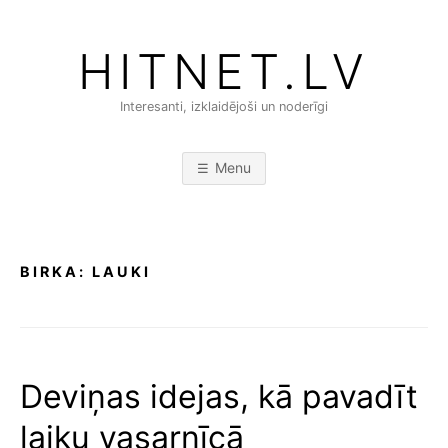
Skip
to
HITNET.LV
content
Interesanti, izklaidējoši un noderīgi
Menu
BIRKA:
LAUKI
Deviņas idejas, kā pavadīt
laiku vasarnīcā