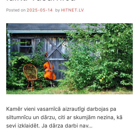
Posted on
2025-05-14
by
HITNET.LV
Kamēr vieni vasarnīcā aizrautīgi darbojas pa
siltumnīcu un dārzu, citi ar skumjām nezina, kā
sevi izklaidēt. Ja dārza darbi nav…