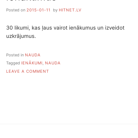
Posted on
2015-01-11
by
HITNET.LV
30 likumi, kas ļaus vairot ienākumus un izveidot
uzkrājumus.
Posted in
NAUDA
Tagged
IENĀKUMI
,
NAUDA
ON
LEAVE A COMMENT
30
LIKUMI,
KAS
VAIROS
IENĀKUMUS