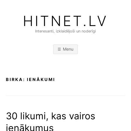
Skip
to
HITNET.LV
content
Interesanti, izklaidējoši un noderīgi
Menu
BIRKA:
IENĀKUMI
30 likumi, kas vairos
ienākumus