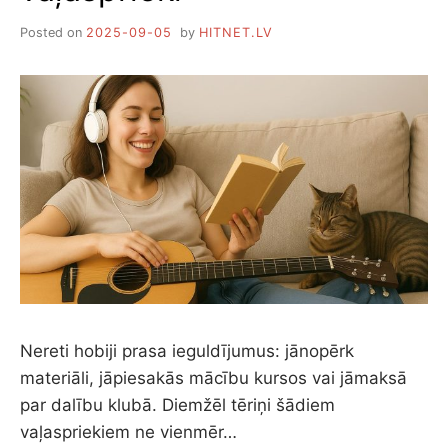
Posted on
2025-09-05
by
HITNET.LV
Nereti hobiji prasa ieguldījumus: jānopērk
materiāli, jāpiesakās mācību kursos vai jāmaksā
par dalību klubā. Diemžēl tēriņi šādiem
vaļaspriekiem ne vienmēr…