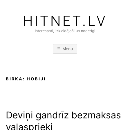
Skip
to
HITNET.LV
content
Interesanti, izklaidējoši un noderīgi
Menu
BIRKA:
HOBIJI
Deviņi gandrīz bezmaksas
vaļasprieki