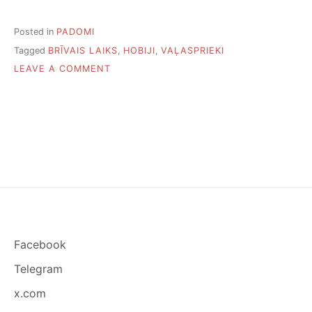
Posted in
PADOMI
Tagged
BRĪVAIS LAIKS
,
HOBIJI
,
VAĻASPRIEKI
ON
LEAVE A COMMENT
DEVIŅI
GANDRĪZ
BEZMAKSAS
VAĻASPRIEKI
Facebook
Telegram
x.com