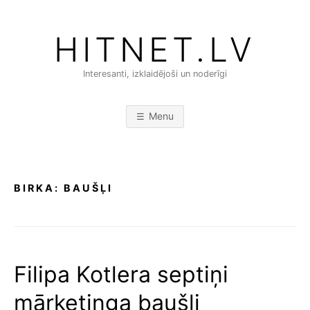
Skip
to
HITNET.LV
content
Interesanti, izklaidējoši un noderīgi
Menu
BIRKA:
BAUŠĻI
Filipa Kotlera septiņi
mārketinga baušļi