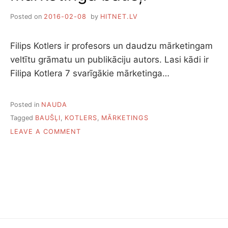
Posted on
2016-02-08
by
HITNET.LV
Filips Kotlers ir profesors un daudzu mārketingam
veltītu grāmatu un publikāciju autors. Lasi kādi ir
Filipa Kotlera 7 svarīgākie mārketinga…
Posted in
NAUDA
Tagged
BAUŠĻI
,
KOTLERS
,
MĀRKETINGS
ON
LEAVE A COMMENT
FILIPA
KOTLERA
SEPTIŅI
MĀRKETINGA
BAUŠĻI